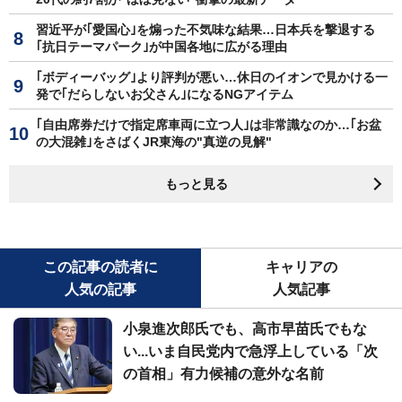
習近平が｢愛国心｣を煽った不気味な結果…日本兵を撃退する
｢抗日テーマパーク｣が中国各地に広がる理由
｢ボディーバッグ｣より評判が悪い…休日のイオンで見かける一
発で｢だらしないお父さん｣になるNGアイテム
｢自由席券だけで指定席車両に立つ人｣は非常識なのか…｢お盆
の大混雑｣をさばくJR東海の"真逆の見解"
もっと見る
この記事の読者に
キャリアの
人気の記事
人気記事
小泉進次郎氏でも、高市早苗氏でもな
い...いま自民党内で急浮上している「次
の首相」有力候補の意外な名前