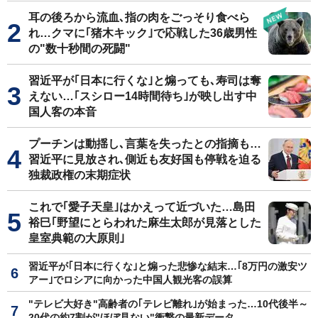
耳の後ろから流血､指の肉をごっそり食べら
れ…クマに｢猪木キック｣で応戦した36歳男性
の"数十秒間の死闘"
習近平が｢日本に行くな｣と煽っても､寿司は奪
えない…｢スシロー14時間待ち｣が映し出す中
国人客の本音
プーチンは動揺し､言葉を失ったとの指摘も…
習近平に見放され､側近も友好国も停戦を迫る
独裁政権の末期症状
これで｢愛子天皇｣はかえって近づいた…島田
裕巳｢野望にとらわれた麻生太郎が見落とした
皇室典範の大原則｣
習近平が｢日本に行くな｣と煽った悲惨な結末…｢8万円の激安ツ
アー｣でロシアに向かった中国人観光客の誤算
"テレビ大好き"高齢者の｢テレビ離れ｣が始まった…10代後半～
20代の約7割が"ほぼ見ない"衝撃の最新データ