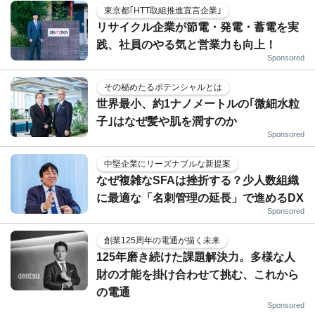
東京都｢HTT取組推進宣言企業｣
リサイクル企業が節電・発電・蓄電を実
践、社員のやる気と営業力も向上！
Sponsored
その秘めたるポテンシャルとは
世界最小、約1ナノメートルの｢微細水粒
子｣はなぜ髪や肌を潤すのか
Sponsored
中堅企業にリーズナブルな新提案
なぜ複雑なSFAは挫折する？少人数組織
に最適な「名刺管理の延長」で進めるDX
Sponsored
創業125周年の電通が描く未来
125年磨き続けた課題解決力。多様な人
財の才能を掛け合わせて挑む、これから
の電通
Sponsored