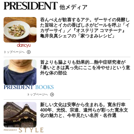
吞んべえが歓喜するアテ。ザーサイの発酵し
た旨味とイカの香ばしさがビールを呼ぶ「イ
カザーサイ」／『オステリア コマチーナ』
⻲井良真シェフの「家つまみレシピ」
トップページへ
首よりも脇よりも効果的…熱中症研究者が
｢暑いときは真っ先にここを冷やせ｣という意
外な体の部位
トップページへ
新しい文化は安寧から生まれる。寛永行幸
400年、光悦、宗達、遠州らが彩った寛永文
化の魅力と、今年見たい名所・名作選