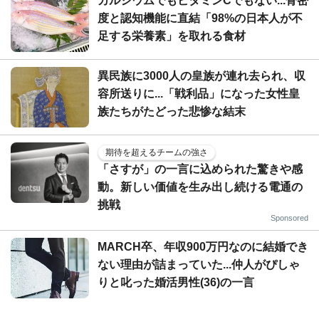
カルシウムでもビタミンCでもない...骨密
度と認知機能に直結「98%の日本人が不
足する栄養素」を取れる食材
異民族に3000人の皇族が連れ去られ、収
容所送りに...「戦利品」になった女性皇
族たちがたどった悲惨な結末
期待を超えるチームの強さ
「さすが」の一言に込められた驚きや感
動。新しい価値を生み出し続ける電通の
挑戦
Sponsored
MARCH卒、年収900万円なのに結婚でき
ない理由が詰まっていた...仲人がぴしゃ
りと叱った婚活男性(36)の一言