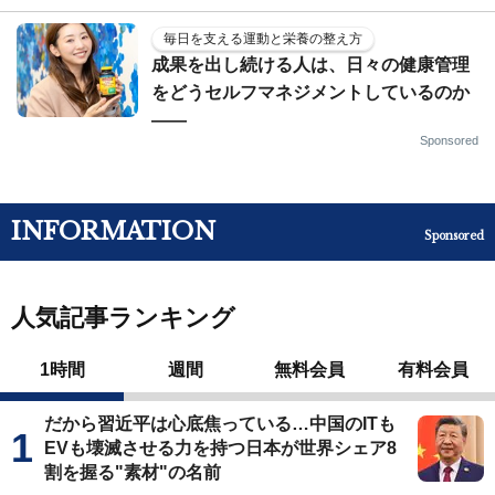
毎日を支える運動と栄養の整え方
成果を出し続ける人は、日々の健康管理
をどうセルフマネジメントしているのか
——
Sponsored
INFORMATION
Sponsored
人気記事ランキング
1時間
週間
無料会員
有料会員
だから習近平は心底焦っている…中国のITも
EVも壊滅させる力を持つ日本が世界シェア8
割を握る"素材"の名前