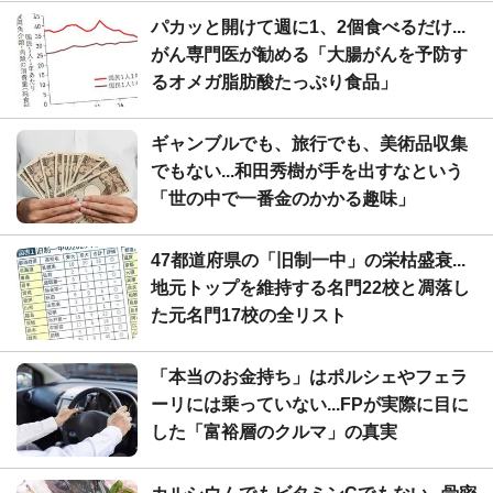
パカッと開けて週に1、2個食べるだけ...
がん専門医が勧める「大腸がんを予防す
るオメガ脂肪酸たっぷり食品」
ギャンブルでも、旅行でも、美術品収集
でもない...和田秀樹が手を出すなという
「世の中で一番金のかかる趣味」
47都道府県の「旧制一中」の栄枯盛衰...
地元トップを維持する名門22校と凋落し
た元名門17校の全リスト
「本当のお金持ち」はポルシェやフェラ
ーリには乗っていない...FPが実際に目に
した「富裕層のクルマ」の真実