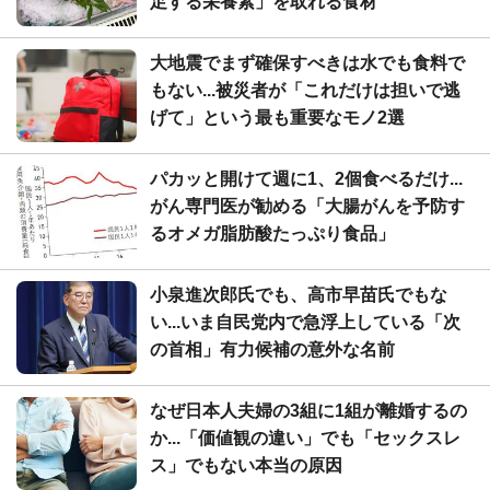
足する栄養素」を取れる食材
大地震でまず確保すべきは水でも食料で
もない...被災者が「これだけは担いで逃
げて」という最も重要なモノ2選
パカッと開けて週に1、2個食べるだけ...
がん専門医が勧める「大腸がんを予防す
るオメガ脂肪酸たっぷり食品」
小泉進次郎氏でも、高市早苗氏でもな
い...いま自民党内で急浮上している「次
の首相」有力候補の意外な名前
なぜ日本人夫婦の3組に1組が離婚するの
か...「価値観の違い」でも「セックスレ
ス」でもない本当の原因