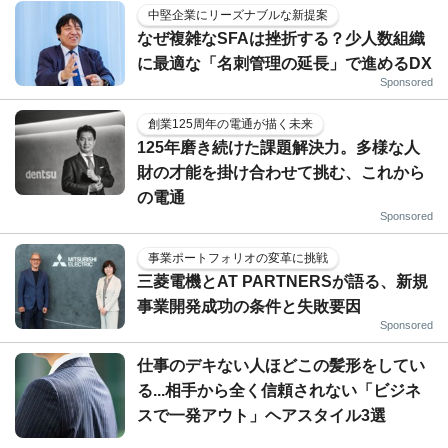
中堅企業にリーズナブルな新提案
なぜ複雑なSFAは挫折する？少人数組織
に最適な「名刺管理の延長」で進めるDX
Sponsored
創業125周年の電通が描く未来
125年磨き続けた課題解決力。多様な人
財の才能を掛け合わせて挑む、これから
の電通
Sponsored
事業ポートフォリオの変革に挑戦
三菱電機とAT PARTNERSが語る、新規
事業開発成功の条件と失敗要因
Sponsored
仕事のデキない人ほどこの髪形をしてい
る...相手から全く信頼されない「ビジネ
スで一発アウト」ヘアスタイル3選