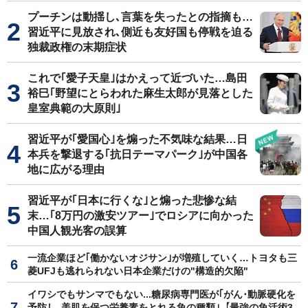
プーチンは動揺し､言葉を失ったとの指摘も…
習近平に見放され､側近も友好国も停戦を迫る
独裁政権の末期症状
これで｢愛子天皇｣はかえって近づいた…島田
裕巳｢野望にとらわれた麻生太郎が見落とした
皇室典範の大原則｣
習近平が｢愛国心｣を煽った不気味な結果…日
本兵を撃退する｢抗日テーマパーク｣が中国各
地に広がる理由
習近平が｢日本に行くな｣と煽った悲惨な結
末…｢8万円の激安ツアー｣でロシアに向かった
中国人観光客の誤算
一流企業ほど｢働かないオジサン｣が増殖していく…トヨタも三
菱UFJも逃れられない日本企業だけの"構造的欠陥"
イワシでもサンマでもない...糖尿病専門医が｢がん･動脈硬化を
予防し､美肌を保つ栄養素をとれる魚の種類｣【最強の魚活術3