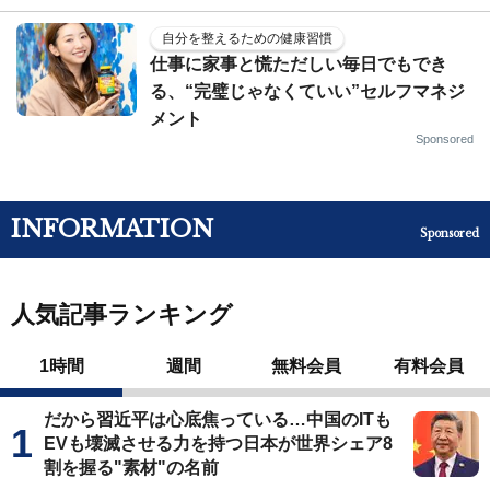
自分を整えるための健康習慣
仕事に家事と慌ただしい毎日でもでき
る、“完璧じゃなくていい”セルフマネジ
メント
Sponsored
INFORMATION
Sponsored
人気記事ランキング
1時間
週間
無料会員
有料会員
だから習近平は心底焦っている…中国のITも
EVも壊滅させる力を持つ日本が世界シェア8
割を握る"素材"の名前