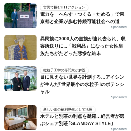
官民で挑むHTTアクション
電力を「へらす・つくる・ためる」で東
京都と企業が歩む持続可能社会への道
Sponsored
異民族に3000人の皇族が連れ去られ、収
容所送りに...「戦利品」になった女性皇
族たちがたどった悲惨な結末
微粒子工学の専門家が解説
目に見えない世界を計測する…アイシン
が生んだ｢世界最小の水粒子｣のポテンシ
ャル
Sponsored
新しい形の福利厚生として活用
ホテルと別荘の利点を凝縮…経営者が選
ぶシェア別荘｢GLAMDAY STYLE｣
Sponsored