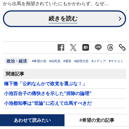
から出馬を熱望されていたにもかかわらず、なぜ…
続きを読む
政治・経済
#希望の党
#自民党
#選挙
#総理大臣
#メディア
#マスコミ
関連記事
橋下徹「公約なんかで政党を選ぶな！」
小池百合子の痛快さを示した"排除の論理"
小池都知事は"世論"に応えて出馬すべきだ
あわせて読みたい
#希望の党の記事