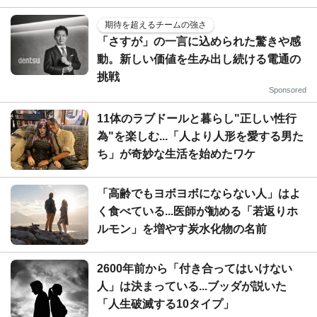
期待を超えるチームの強さ
「さすが」の一言に込められた驚きや感
動。新しい価値を生み出し続ける電通の
挑戦
Sponsored
11体のラブドールと暮らし"正しい性行
為"を楽しむ...「人より人形を愛する男た
ち」が奇妙な生活を始めたワケ
「高齢でもヨボヨボにならない人」はよ
く食べている...医師が勧める「若返りホ
ルモン」を増やす炭水化物の名前
2600年前から「付き合ってはいけない
人」は決まっている...ブッダが説いた
「人生破滅する10タイプ」