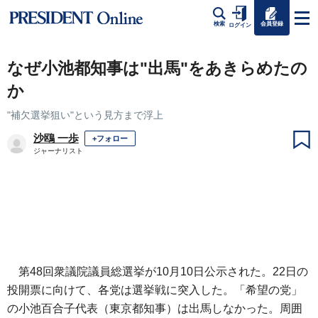
会員登録
検索
ログイン
なぜ小池都知事は"出馬"をあきらめたの
か
"補欠選挙狙い"という見方まで浮上
沙鴎 一歩
+フォロー
ジャーナリスト
第48回衆議院議員総選挙が10月10日公示された。22日の
投開票に向けて、各党は選挙戦に突入した。「希望の党」
の小池百合子代表（東京都知事）は出馬しなかった。周囲