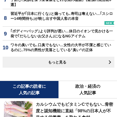
選】
習近平が｢日本に行くな｣と煽っても､寿司は奪えない…｢スシロ
ー14時間待ち｣が映し出す中国人客の本音
｢ボディーバッグ｣より評判が悪い…休日のイオンで見かける一
発で｢だらしないお父さん｣になるNGアイテム
ワキの臭いでも､口臭でもない…女性の大半が不潔と感じてい
るのに､75%の男性が見落としている"臭い"の正体
もっと見る
この記事の読者に
政治・経済の
人気の記事
人気記事
カルシウムでもビタミンCでもない...骨密
度と認知機能に直結「98%の日本人が不