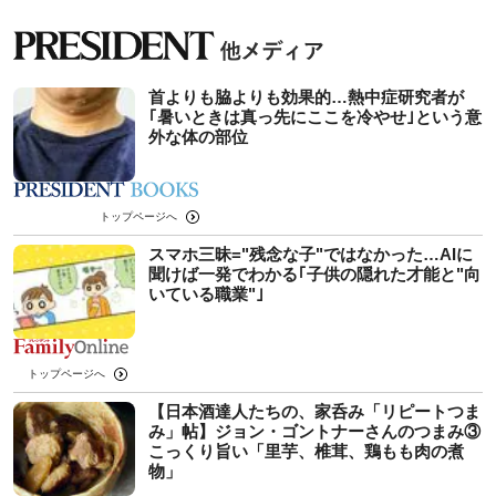
首よりも脇よりも効果的…熱中症研究者が
｢暑いときは真っ先にここを冷やせ｣という意
外な体の部位
トップページへ
スマホ三昧="残念な子"ではなかった…AIに
聞けば一発でわかる｢子供の隠れた才能と"向
いている職業"｣
トップページへ
【日本酒達人たちの、家呑み「リピートつま
み」帖】ジョン・ゴントナーさんのつまみ③
こっくり旨い「里芋、椎茸、鶏もも肉の煮
物」