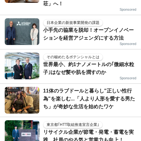
荘」へ！
Sponsored
日本企業の新規事業開発の課題
小手先の協業を脱却！オープンイノベー
ションを経営アジェンダにする方法
Sponsored
その秘めたるポテンシャルとは
世界最小、約1ナノメートルの｢微細水粒
子｣はなぜ髪や肌を潤すのか
Sponsored
11体のラブドールと暮らし"正しい性行
為"を楽しむ...「人より人形を愛する男た
ち」が奇妙な生活を始めたワケ
東京都｢HTT取組推進宣言企業｣
リサイクル企業が節電・発電・蓄電を実
践、社員のやる気と営業力も向上！