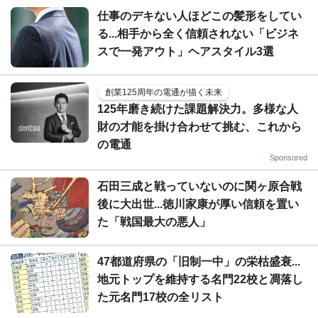
仕事のデキない人ほどこの髪形をしてい
る...相手から全く信頼されない「ビジネ
スで一発アウト」ヘアスタイル3選
創業125周年の電通が描く未来
125年磨き続けた課題解決力。多様な人
財の才能を掛け合わせて挑む、これから
の電通
Sponsored
石田三成と戦っていないのに関ヶ原合戦
後に大出世...徳川家康が厚い信頼を置い
た「戦国最大の悪人」
47都道府県の「旧制一中」の栄枯盛衰...
地元トップを維持する名門22校と凋落し
た元名門17校の全リスト