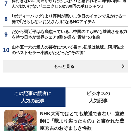
襟付きなのに周囲から｢だらしない｣と思われる…帰省の際に選
んではいけない｢ユニクロの2990円のポロシャツ｣
｢ボディーバッグ｣より評判が悪い…休日のイオンで見かける一
発で｢だらしないお父さん｣になるNGアイテム
だから習近平は心底焦っている…中国のITもEVも壊滅させる力
を持つ日本が世界シェア8割を握る"素材"の名前
山本五十六の愛人の芸者について書き､初版は絶版…阿川弘之
のベストセラー小説がたどった"その後"
もっと見る
この記事の読者に
ビジネスの
人気の記事
人気記事
NHK大河ではとても放送できない...宣教
師に「獣より劣ったもの」と書かれた豊
臣秀吉のおぞましき性欲