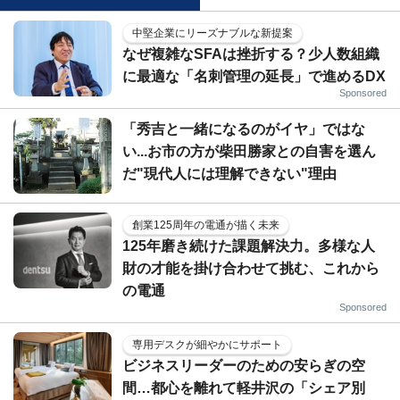
中堅企業にリーズナブルな新提案
なぜ複雑なSFAは挫折する？少人数組織
に最適な「名刺管理の延長」で進めるDX
Sponsored
「秀吉と一緒になるのがイヤ」ではな
い...お市の方が柴田勝家との自害を選ん
だ"現代人には理解できない"理由
創業125周年の電通が描く未来
125年磨き続けた課題解決力。多様な人
財の才能を掛け合わせて挑む、これから
の電通
Sponsored
専用デスクが細やかにサポート
ビジネスリーダーのための安らぎの空
間…都心を離れて軽井沢の「シェア別