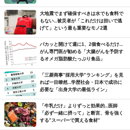
大地震でまず確保すべきは水でも食料で
もない...被災者が「これだけは担いで逃
げて」という最も重要なモノ2選
パカッと開けて週に1、2個食べるだけ...
がん専門医が勧める「大腸がんを予防す
るオメガ脂肪酸たっぷり食品」
「三菱商事"採用大学"ランキング」を見
れば一目瞭然...学歴社会・日本で成功に
必要な「出身大学の最低ライン」
「牛乳だけ」よりずっと効果的...医師
「必ず一緒に摂って」と断言、骨を強く
する"スーパーで買える食材"