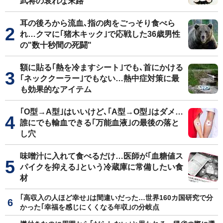
武将の哀れな末路
耳の後ろから流血､指の肉をごっそり食べら
れ…クマに｢猪木キック｣で応戦した36歳男性
の"数十秒間の死闘"
額に貼る｢熱を冷ますシート｣でも､首にかける
｢ネッククーラー｣でもない…熱中症対策に最
も効果的なアイテム
｢O型→A型｣はいいけど､｢A型→O型｣はダメ…
誰にでも輸血できる｢万能血液｣の最後の落と
し穴
味噌汁に入れて食べるだけ…医師が｢血糖値ス
パイクを抑える｣という冷蔵庫に常備したい食
材
｢高収入の人ほど幸せ｣は間違いだった…世界160カ国研究で分
かった｢幸福を感じにくくなる年収｣の分岐点