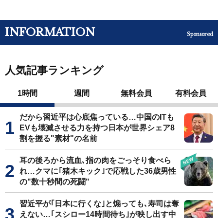
INFORMATION
Sponsored
人気記事ランキング
1時間
週間
無料会員
有料会員
だから習近平は心底焦っている…中国のITも
EVも壊滅させる力を持つ日本が世界シェア8
割を握る"素材"の名前
耳の後ろから流血､指の肉をごっそり食べら
れ…クマに｢猪木キック｣で応戦した36歳男性
の"数十秒間の死闘"
習近平が｢日本に行くな｣と煽っても､寿司は奪
えない…｢スシロー14時間待ち｣が映し出す中