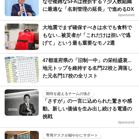
なぜ複雑なSFAは挫折する？少人数組織
に最適な「名刺管理の延長」で進めるDX
Sponsored
大地震でまず確保すべきは水でも食料で
もない...被災者が「これだけは担いで逃
げて」という最も重要なモノ2選
47都道府県の「旧制一中」の栄枯盛衰...
地元トップを維持する名門22校と凋落し
た元名門17校の全リスト
期待を超えるチームの強さ
「さすが」の一言に込められた驚きや感
動。新しい価値を生み出し続ける電通の
挑戦
Sponsored
専用デスクが細やかにサポート