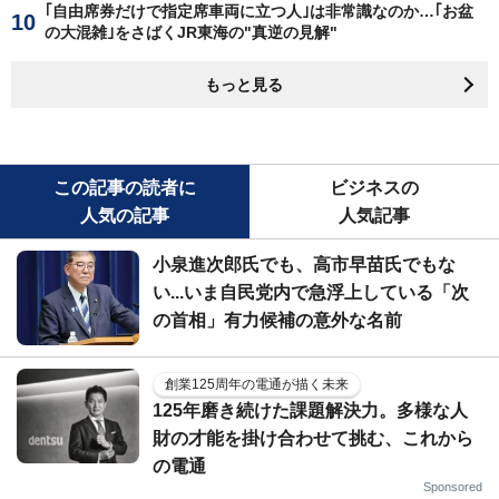
｢自由席券だけで指定席車両に立つ人｣は非常識なのか…｢お盆
の大混雑｣をさばくJR東海の"真逆の見解"
もっと見る
この記事の読者に
ビジネスの
人気の記事
人気記事
小泉進次郎氏でも、高市早苗氏でもな
い...いま自民党内で急浮上している「次
の首相」有力候補の意外な名前
創業125周年の電通が描く未来
125年磨き続けた課題解決力。多様な人
財の才能を掛け合わせて挑む、これから
の電通
Sponsored