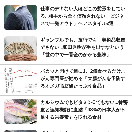
仕事のデキない人ほどこの髪形をしてい
る...相手から全く信頼されない「ビジネ
スで一発アウト」ヘアスタイル3選
ギャンブルでも、旅行でも、美術品収集
でもない...和田秀樹が手を出すなという
「世の中で一番金のかかる趣味」
パカッと開けて週に1、2個食べるだけ...
がん専門医が勧める「大腸がんを予防す
るオメガ脂肪酸たっぷり食品」
カルシウムでもビタミンCでもない...骨密
度と認知機能に直結「98%の日本人が不
足する栄養素」を取れる食材