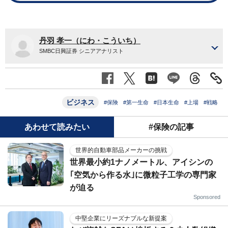
丹羽 孝一（にわ・こういち）
SMBC日興証券 シニアアナリスト
ビジネス
#保険
#第一生命
#日本生命
#上場
#戦略
あわせて読みたい
#保険の記事
世界的自動車部品メーカーの挑戦
世界最小約1ナノメートル、アイシンの
｢空気から作る水｣に微粒子工学の専門家
が迫る
Sponsored
中堅企業にリーズナブルな新提案