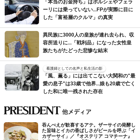
「本当のお金持ち」はポルシェやフェラ
ーリには乗っていない...FPが実際に目に
した「富裕層のクルマ」の真実
異民族に3000人の皇族が連れ去られ、収
容所送りに...「戦利品」になった女性皇
族たちがたどった悲惨な結末
看護婦としての名声と私生活の影
「風、薫る」には出てこない大関和の"最
愛の息子"は33歳で他界...娘も20歳で亡く
した和に唯一残された存在
吞んべえが歓喜するアテ。ザーサイの発酵し
た旨味とイカの香ばしさがビールを呼ぶ「イ
カザーサイ」／『オステリア コマチーナ』