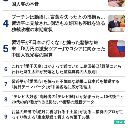
国人客の本音
プーチンは動揺し､言葉を失ったとの指摘も…
習近平に見放され､側近も友好国も停戦を迫る
独裁政権の末期症状
習近平が｢日本に行くな｣と煽った悲惨な結
末…｢8万円の激安ツアー｣でロシアに向かった
中国人観光客の誤算
これで｢愛子天皇｣はかえって近づいた…島田裕巳｢野望にとら
われた麻生太郎が見落とした皇室典範の大原則｣
習近平が｢愛国心｣を煽った不気味な結果…日本兵を撃退する
｢抗日テーマパーク｣が中国各地に広がる理由
"テレビ大好き"高齢者の｢テレビ離れ｣が始まった…10代後半～
20代の約7割が"ほぼ見ない"衝撃の最新データ
お盆の帰省で｢絶対に喜ばれる手土産｣がある…接待のプロがこ
っそり教える｢東京駅近で買えるお菓子｣6選