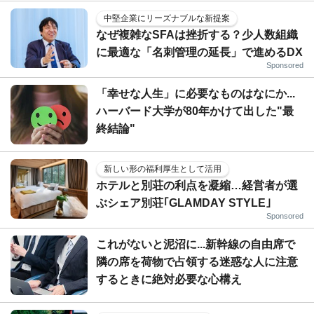
中堅企業にリーズナブルな新提案
なぜ複雑なSFAは挫折する？少人数組織
に最適な「名刺管理の延長」で進めるDX
Sponsored
「幸せな人生」に必要なものはなにか...
ハーバード大学が80年かけて出した"最
終結論"
新しい形の福利厚生として活用
ホテルと別荘の利点を凝縮…経営者が選
ぶシェア別荘｢GLAMDAY STYLE｣
Sponsored
これがないと泥沼に...新幹線の自由席で
隣の席を荷物で占領する迷惑な人に注意
するときに絶対必要な心構え