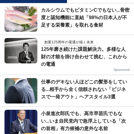
カルシウムでもビタミンCでもない...骨密
度と認知機能に直結「98%の日本人が不
足する栄養素」を取れる食材
創業125周年の電通が描く未来
125年磨き続けた課題解決力。多様な人
財の才能を掛け合わせて挑む、これから
の電通
Sponsored
仕事のデキない人ほどこの髪形をしてい
る...相手から全く信頼されない「ビジネ
スで一発アウト」ヘアスタイル3選
小泉進次郎氏でも、高市早苗氏でもな
い...いま自民党内で急浮上している「次
の首相」有力候補の意外な名前