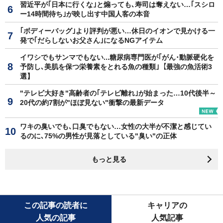
習近平が｢日本に行くな｣と煽っても､寿司は奪えない…｢スシロ
ー14時間待ち｣が映し出す中国人客の本音
｢ボディーバッグ｣より評判が悪い…休日のイオンで見かける一
発で｢だらしないお父さん｣になるNGアイテム
イワシでもサンマでもない...糖尿病専門医が｢がん･動脈硬化を
予防し､美肌を保つ栄養素をとれる魚の種類｣【最強の魚活術3
選】
"テレビ大好き"高齢者の｢テレビ離れ｣が始まった…10代後半～
20代の約7割が"ほぼ見ない"衝撃の最新データ
ワキの臭いでも､口臭でもない…女性の大半が不潔と感じてい
るのに､75%の男性が見落としている"臭い"の正体
もっと見る
この記事の読者に
キャリアの
人気の記事
人気記事