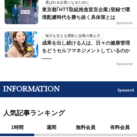
選ばれる企業になるために
東京都｢HTT取組推進宣言企業｣登録で環
境配慮時代を勝ち抜く具体策とは
Sponsored
毎日を支える運動と栄養の整え方
成果を出し続ける人は、日々の健康管理
をどうセルフマネジメントしているのか
——
Sponsored
INFORMATION
Sponsored
人気記事ランキング
1時間
週間
無料会員
有料会員