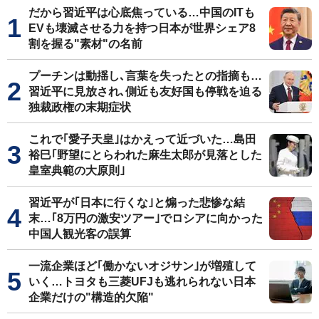
だから習近平は心底焦っている…中国のITも
EVも壊滅させる力を持つ日本が世界シェア8
割を握る"素材"の名前
プーチンは動揺し､言葉を失ったとの指摘も…
習近平に見放され､側近も友好国も停戦を迫る
独裁政権の末期症状
これで｢愛子天皇｣はかえって近づいた…島田
裕巳｢野望にとらわれた麻生太郎が見落とした
皇室典範の大原則｣
習近平が｢日本に行くな｣と煽った悲惨な結
末…｢8万円の激安ツアー｣でロシアに向かった
中国人観光客の誤算
一流企業ほど｢働かないオジサン｣が増殖して
いく…トヨタも三菱UFJも逃れられない日本
企業だけの"構造的欠陥"