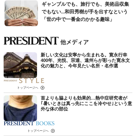
ギャンブルでも、旅行でも、美術品収集
でもない...和田秀樹が手を出すなという
「世の中で一番金のかかる趣味」
新しい文化は安寧から生まれる。寛永行幸
400年、光悦、宗達、遠州らが彩った寛永文
化の魅力と、今年見たい名所・名作選
トップページへ
首よりも脇よりも効果的…熱中症研究者が
｢暑いときは真っ先にここを冷やせ｣という意
外な体の部位
トップページへ