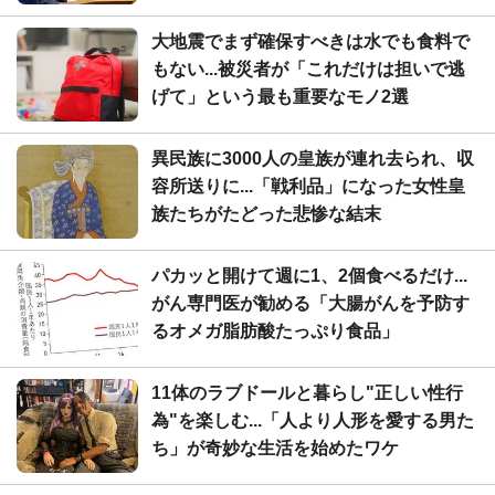
大地震でまず確保すべきは水でも食料で
もない...被災者が「これだけは担いで逃
げて」という最も重要なモノ2選
異民族に3000人の皇族が連れ去られ、収
容所送りに...「戦利品」になった女性皇
族たちがたどった悲惨な結末
パカッと開けて週に1、2個食べるだけ...
がん専門医が勧める「大腸がんを予防す
るオメガ脂肪酸たっぷり食品」
11体のラブドールと暮らし"正しい性行
為"を楽しむ...「人より人形を愛する男た
ち」が奇妙な生活を始めたワケ