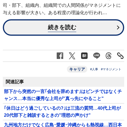
司・部下、組織内、組織間での人間関係がマネジメントに
与える影響が大きい。ある程度の理論化が行われ…
続きを読む
キャリア
#人事
#マネジメント
関連記事
部下から突然の一言｢会社を辞めます｣はピンチではなくチ
ャンス…本当に優秀な上司が"真っ先にやること"
｢休日はどう過ごしているの?｣は三流の質問…40代上司が
20代部下と雑談するときの"理想の声かけ"
九州地方だけでなく広島･愛媛･沖縄からも熱視線…西日本