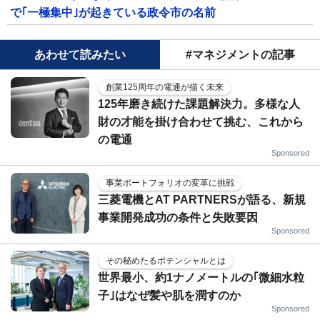
で｢一極集中｣が起きている政令市の名前
あわせて読みたい
#マネジメントの記事
創業125周年の電通が描く未来
125年磨き続けた課題解決力。多様な人
財の才能を掛け合わせて挑む、これから
の電通
Sponsored
事業ポートフォリオの変革に挑戦
三菱電機とAT PARTNERSが語る、新規
事業開発成功の条件と失敗要因
Sponsored
その秘めたるポテンシャルとは
世界最小、約1ナノメートルの｢微細水粒
子｣はなぜ髪や肌を潤すのか
Sponsored