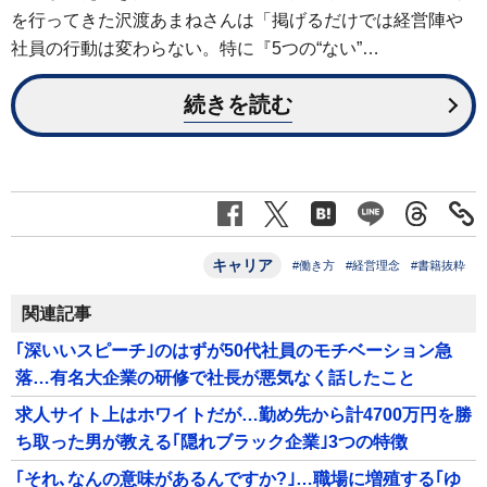
を行ってきた沢渡あまねさんは「掲げるだけでは経営陣や
社員の行動は変わらない。特に『5つの“ない”…
続きを読む
キャリア
#働き方
#経営理念
#書籍抜粋
関連記事
｢深いいスピーチ｣のはずが50代社員のモチベーション急
落…有名大企業の研修で社長が悪気なく話したこと
求人サイト上はホワイトだが…勤め先から計4700万円を勝
ち取った男が教える｢隠れブラック企業｣3つの特徴
｢それ､なんの意味があるんですか?｣…職場に増殖する｢ゆ