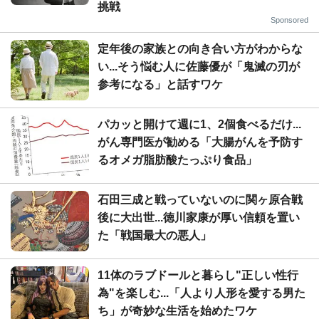
挑戦
Sponsored
定年後の家族との向き合い方がわからな
い...そう悩む人に佐藤優が「鬼滅の刃が
参考になる」と話すワケ
パカッと開けて週に1、2個食べるだけ...
がん専門医が勧める「大腸がんを予防す
るオメガ脂肪酸たっぷり食品」
石田三成と戦っていないのに関ヶ原合戦
後に大出世...徳川家康が厚い信頼を置い
た「戦国最大の悪人」
11体のラブドールと暮らし"正しい性行
為"を楽しむ...「人より人形を愛する男た
ち」が奇妙な生活を始めたワケ