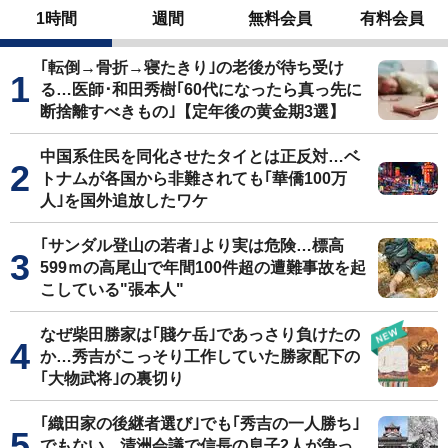
1時間
週間
無料会員
有料会員
｢転倒→骨折→寝たきり｣の老後が待ち受け
る…医師･和田秀樹｢60代になったら真っ先に
断捨離すべきもの｣【定年後の黄金期3選】
中国系住民を同化させたタイとは正反対…ベ
トナムが各国から非難されても｢華僑100万
人｣を国外追放したワケ
｢サンダル登山の若者｣より実は危険…標高
599ｍの高尾山で年間100件超の遭難事故を起
こしている"張本人"
なぜ柴田勝家は｢賤ケ岳｣であっさり負けたの
か…秀吉がこっそり工作していた勝家配下の
｢大物武将｣の裏切り
｢織田家の後継者選び｣でも｢秀吉の一人勝ち｣
でもない…清洲会議で信長の息子2人が争っ