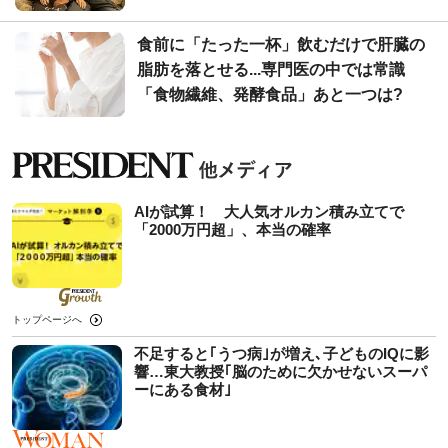
食前に「たった一杯」飲むだけで肝臓の
脂肪を落とせる...専門医の中では常識
「食物繊維、発酵食品」あと一つは?
AIが試算！ 大人気オルカン積み立てで
「2000万円超」、本当の確率
トップページへ
不足すると｢うつ病｣が増え､子どものIQに影
響…東大教授｢脳のために欠かせないスーパ
ーにある食材｣