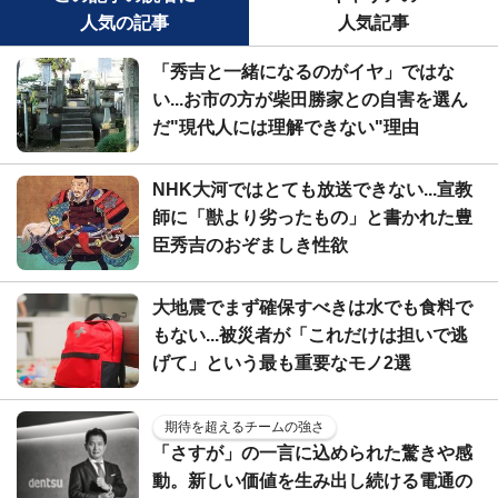
人気の記事
人気記事
「秀吉と一緒になるのがイヤ」ではな
い...お市の方が柴田勝家との自害を選ん
だ"現代人には理解できない"理由
NHK大河ではとても放送できない...宣教
師に「獣より劣ったもの」と書かれた豊
臣秀吉のおぞましき性欲
大地震でまず確保すべきは水でも食料で
もない...被災者が「これだけは担いで逃
げて」という最も重要なモノ2選
期待を超えるチームの強さ
「さすが」の一言に込められた驚きや感
動。新しい価値を生み出し続ける電通の