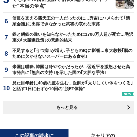
た"本当の争点"
信長を支える四天王の一人だったのに…秀吉にハメられて｢清
須会議｣に出席できなかった武将の哀れな末路
鉄と鋼鉄の違いを知らなかったために1700万人超が死亡…毛沢
東の｢大躍進政策｣の悲劇的結末
不足すると｢うつ病｣が増え､子どものIQに影響…東大教授｢脳の
ために欠かせないスーパーにある食材｣
米国は曖昧､韓国は冷ややかだったが…習近平を激怒させた高
市発言に｢無言の支持｣を示した国の｢大胆な手法｣
見た目年齢に40歳の差を生む…医師が｢太りにくい体をつくる｣
と話す1日にわずか10回の"脱ET体操"
もっと見る
この記事の読者に
キャリアの