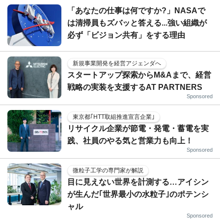
「あなたの仕事は何ですか?」NASAで
は清掃員もズバッと答える...強い組織が
必ず「ビジョン共有」をする理由
新規事業開発を経営アジェンダへ
スタートアップ探索からM&Aまで、経営
戦略の実装を支援するAT PARTNERS
Sponsored
東京都｢HTT取組推進宣言企業｣
リサイクル企業が節電・発電・蓄電を実
践、社員のやる気と営業力も向上！
Sponsored
微粒子工学の専門家が解説
目に見えない世界を計測する…アイシン
が生んだ｢世界最小の水粒子｣のポテンシ
ャル
Sponsored