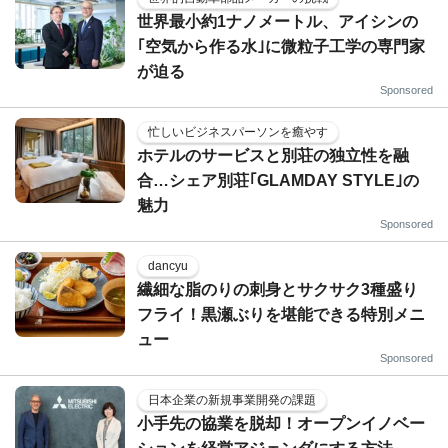
世界最小約1ナノメートル、アイシンの
｢空気から作る水｣に微粒子工学の専門家
が迫る
Sponsored
忙しいビジネスパーソンを癒やす
ホテルのサービスと別荘の独立性を融
合…シェア別荘｢GLAMDAY STYLE｣の
魅力
Sponsored
dancyu
繊細な脂のりの刺身とサクサク3種盛り
フライ！黒瀬ぶりを堪能できる特別メニ
ュー
Sponsored
日本企業の新規事業開発の課題
小手先の協業を脱却！オープンイノベー