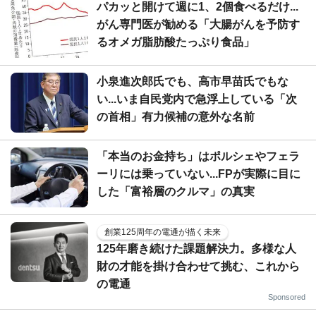
パカッと開けて週に1、2個食べるだけ...
がん専門医が勧める「大腸がんを予防す
るオメガ脂肪酸たっぷり食品」
小泉進次郎氏でも、高市早苗氏でもな
い...いま自民党内で急浮上している「次
の首相」有力候補の意外な名前
「本当のお金持ち」はポルシェやフェラ
ーリには乗っていない...FPが実際に目に
した「富裕層のクルマ」の真実
創業125周年の電通が描く未来
125年磨き続けた課題解決力。多様な人
財の才能を掛け合わせて挑む、これから
の電通
Sponsored