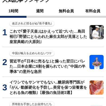
1時間
週間
無料会員
有料会員
改正されど揺るがぬ｢長子優先｣
これで｢愛子天皇｣はかえって近づいた…島田
裕巳｢野望にとらわれた麻生太郎が見落とした
皇室典範の大原則｣
中国が輸入を止められないワケ
習近平が｢日本に売るな｣と煽った翌日にバレ
た…日本企業に6割を握られていた"中国の半
導体"の意外な急所
イワシでもサンマでもない...糖尿病専門医が
｢がん･動脈硬化を予防し､美背を保つ栄養素を
とれる魚の種類｣【最強の魚活術3選】
所有欲を手放したお金持ちたち