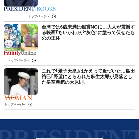
トップページへ
台湾では6歳未満は鑑賞NGに…大人が震撼す
る映画｢ちいかわ｣が"灰色"に塗って伏せたも
のの正体
トップページへ
これで｢愛子天皇｣はかえって近づいた…島田
裕巳｢野望にとらわれた麻生太郎が見落とし
た皇室典範の大原則｣
トップページへ