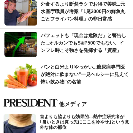
外食するより断然ラクでお得で美味...元
水産庁職員が考案「1尾2000円の鮮魚丸
ごとフライパン料理」の非日常感
バフェットも「現金は危険だ」と警告し
た...オルカンでもS&P500でもない、イ
ンフレ時こそ強さを発揮する「資産」
パンと白米よりやっかい...糖尿病専門医
が絶対に飲まない"一見ヘルシーに見えて
怖い飲み物"の名前
首よりも脇よりも効果的…熱中症研究者が
｢暑いときは真っ先にここを冷やせ｣という意
外な体の部位