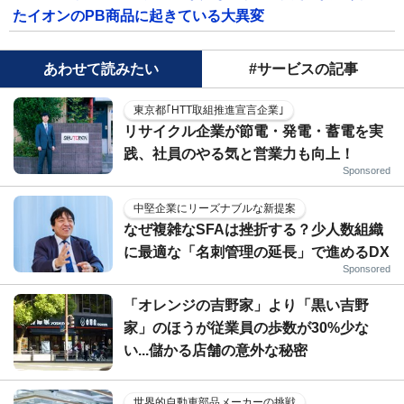
たイオンのPB商品に起きている大異変
あわせて読みたい
#サービスの記事
東京都｢HTT取組推進宣言企業｣
リサイクル企業が節電・発電・蓄電を実
践、社員のやる気と営業力も向上！
Sponsored
中堅企業にリーズナブルな新提案
なぜ複雑なSFAは挫折する？少人数組織
に最適な「名刺管理の延長」で進めるDX
Sponsored
「オレンジの吉野家」より「黒い吉野
家」のほうが従業員の歩数が30%少な
い...儲かる店舗の意外な秘密
世界的自動車部品メーカーの挑戦