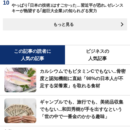
やっぱり｢日本の技術｣はすごかった…習近平が恐れ､ゼレンス
キーが熱望する｢超巨大企業｣の知られざる実力
もっと見る
この記事の読者に
ビジネスの
人気の記事
人気記事
カルシウムでもビタミンCでもない...骨密
度と認知機能に直結「98%の日本人が不
足する栄養素」を取れる食材
ギャンブルでも、旅行でも、美術品収集
でもない...和田秀樹が手を出すなという
「世の中で一番金のかかる趣味」