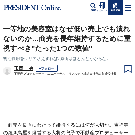
会員登録
検索
ログイン
一等地の美容室はなぜ低い売上でも潰れ
ないのか…商売を長年維持するために重
視すべき"たった1つの数値"
初期費用をクリアさえすれば､原価はほとんどかからない
玉岡 一央
+フォロー
不動産プロデューサー、ユニバーサル・リアルティ株式会社代表取締役社長
商売を長きにわたって維持するには何が大切か。吉祥寺
の焼き鳥屋を経営する大将の息子で不動産プロデューサー