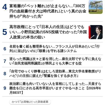
富裕層の｢ペット離れ｣が止まらない…｢300万
円の血統書付き犬は時代遅れ｣という真のお金
持ちが"向かった先"
高市政権にとって｢日本人の生活｣はどうでも
いい…小野田紀美のSNS投稿でわかった｢外国
人政策｣の本当の狙い
名前を書く紙も整理券もない…フランス人が日本みたいに｢行
列｣に並ばないのに｢順番｣を守れる謎システム
逆らった県議は次々と姿を消した…麻生太郎ですら手に負えな
い｢自民党福岡県議団｣が県民よりも大事にする掟
｢自宅でゆっくり静養｣はむしろ逆効果…東北大学名誉教授がリ
ハビリの主役に据えた｢腎臓を強くする歩き方｣
政治家に最も向いていない人を首相にしてしまった…天皇すら
懸念を口にされる高市早苗がいますぐやるべきこと【2026年6
月BEST】
かつて｢お荷物｣だった防衛産業