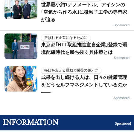
世界最小約1ナノメートル、アイシンの
｢空気から作る水｣に微粒子工学の専門家
が迫る
Sponsored
選ばれる企業になるために
東京都｢HTT取組推進宣言企業｣登録で環
境配慮時代を勝ち抜く具体策とは
Sponsored
毎日を支える運動と栄養の整え方
成果を出し続ける人は、日々の健康管理
をどうセルフマネジメントしているのか
——
Sponsored
INFORMATION
Sponsored