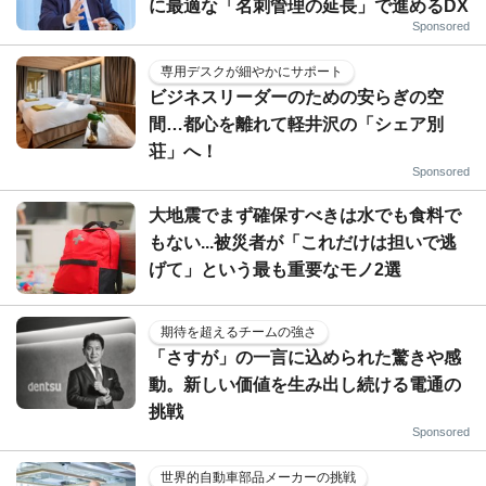
に最適な「名刺管理の延長」で進めるDX
Sponsored
専用デスクが細やかにサポート
ビジネスリーダーのための安らぎの空
間…都心を離れて軽井沢の「シェア別
荘」へ！
Sponsored
大地震でまず確保すべきは水でも食料で
もない...被災者が「これだけは担いで逃
げて」という最も重要なモノ2選
期待を超えるチームの強さ
「さすが」の一言に込められた驚きや感
動。新しい価値を生み出し続ける電通の
挑戦
Sponsored
世界的自動車部品メーカーの挑戦