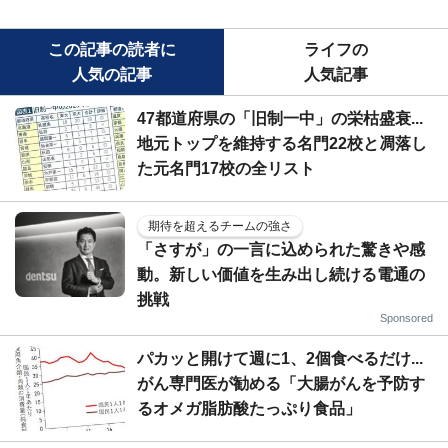
この記事の読者に
ライフの
人気の記事
人気記事
47都道府県の「旧制一中」の栄枯盛衰...
地元トップを維持する名門22校と凋落し
た元名門17校の全リスト
期待を超えるチームの強さ
「さすが」の一言に込められた驚きや感
動。新しい価値を生み出し続ける電通の
挑戦
Sponsored
パカッと開けて週に1、2個食べるだけ...
がん専門医が勧める「大腸がんを予防す
るオメガ脂肪酸たっぷり食品」