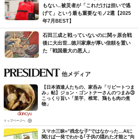
もない...被災者が「これだけは担いで逃
げて」という最も重要なモノ2選【2025
年7月BEST】
石田三成と戦っていないのに関ヶ原合戦
後に大出世...徳川家康が厚い信頼を置い
た「戦国最大の悪人」
【日本酒達人たちの、家呑み「リピートつま
み」帖】ジョン・ゴントナーさんのつまみ③
こっくり旨い「里芋、椎茸、鶏もも肉の煮
物」
トップページへ
スマホ三昧="残念な子"ではなかった…AIに
聞けば一発でわかる｢子供の隠れた才能と"向