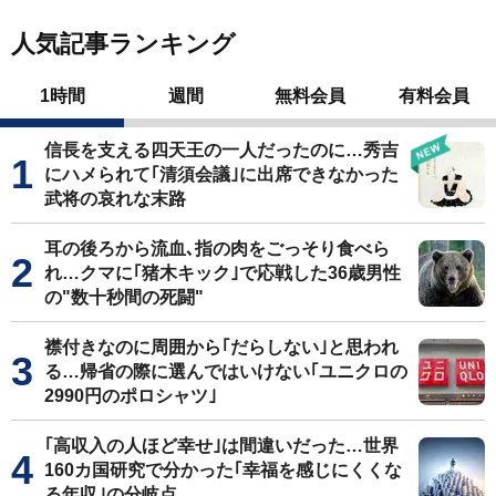
人気記事ランキング
1時間
週間
無料会員
有料会員
信長を支える四天王の一人だったのに…秀吉
にハメられて｢清須会議｣に出席できなかった
武将の哀れな末路
耳の後ろから流血､指の肉をごっそり食べら
れ…クマに｢猪木キック｣で応戦した36歳男性
の"数十秒間の死闘"
襟付きなのに周囲から｢だらしない｣と思われ
る…帰省の際に選んではいけない｢ユニクロの
2990円のポロシャツ｣
｢高収入の人ほど幸せ｣は間違いだった…世界
160カ国研究で分かった｢幸福を感じにくくな
る年収｣の分岐点