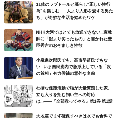
11体のラブドールと暮らし"正しい性行
為"を楽しむ...「人より人形を愛する男た
ち」が奇妙な生活を始めたワケ
NHK大河ではとても放送できない...宣教
師に「獣より劣ったもの」と書かれた豊
臣秀吉のおぞましき性欲
小泉進次郎氏でも、高市早苗氏でもな
い...いま自民党内で急浮上している「次
の首相」有力候補の意外な名前
杜撰な保護活動で猫が大量繁殖した家。
立ち入りを拒む飼い主への対応
は...――『全部救ってやる』第1巻 第1話
大地震でまず確保すべきは水でも食料で