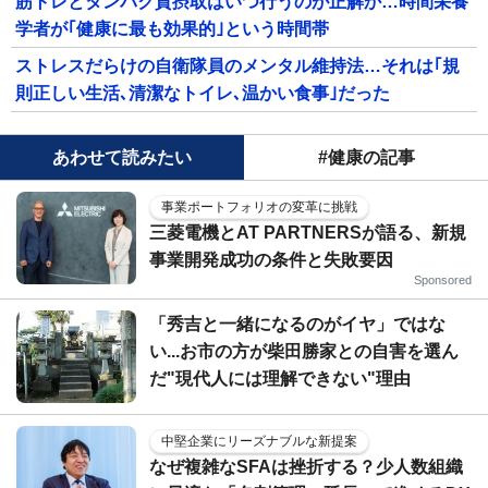
筋トレとタンパク質摂取はいつ行うのが正解か…時間栄養
学者が｢健康に最も効果的｣という時間帯
ストレスだらけの自衛隊員のメンタル維持法…それは｢規
則正しい生活､清潔なトイレ､温かい食事｣だった
あわせて読みたい
#健康の記事
事業ポートフォリオの変革に挑戦
三菱電機とAT PARTNERSが語る、新規
事業開発成功の条件と失敗要因
Sponsored
「秀吉と一緒になるのがイヤ」ではな
い...お市の方が柴田勝家との自害を選ん
だ"現代人には理解できない"理由
中堅企業にリーズナブルな新提案
なぜ複雑なSFAは挫折する？少人数組織