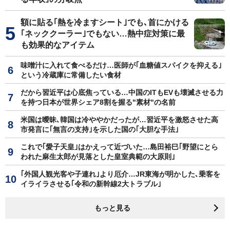
額に貼る｢熱を冷ますシート｣でも､首にかける
｢ネッククーラー｣でもない…熱中症対策に最
も効果的なアイテム
味噌汁に入れて食べるだけ…医師が｢血糖値スパイクを抑える｣
という冷蔵庫に常備したい食材
だから習近平は心底焦っている…中国のITもEVも壊滅させる力
を持つ日本が世界シェア8割を握る"素材"の名前
米国は曖昧､韓国は冷ややかだったが…習近平を激怒させた高
市発言に｢無言の支持｣を示した国の｢大胆な手法｣
これで｢愛子天皇｣はかえって近づいた…島田裕巳｢野望にとら
われた麻生太郎が見落とした皇室典範の大原則｣
｢外国人観光客や子連れ｣より厄介…JR東海が明かした､乗客を
イライラさせる｢令和の新幹線2大トラブル｣
もっと見る