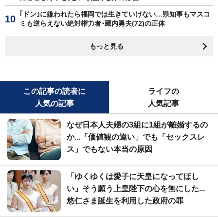
｢ドン｣に嫌われたら福岡では生きていけない…県知事もマスコ
ミも逆らえない絶対権力者･藏内勇夫(72)の正体
もっと見る
この記事の読者に
ライフの
人気の記事
人気記事
なぜ日本人夫婦の3組に1組が離婚するの
か...「価値観の違い」でも「セックスレ
ス」でもない本当の原因
「ゆくゆくは愛子に天皇になってほし
い」そう願う上皇陛下の心を無にした...
悠仁さま誕生を利用した政府の罪