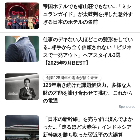
帝国ホテルでも椿山荘でもない...「ミシ
ュランガイド」が太鼓判を押した意外す
ぎる日本のホテルの名前
仕事のデキない人ほどこの髪形をしてい
る...相手から全く信頼されない「ビジネ
スで一発アウト」ヘアスタイル3選
【2025年9月BEST】
創業125周年の電通が描く未来
125年磨き続けた課題解決力。多様な人
財の才能を掛け合わせて挑む、これから
の電通
Sponsored
「日本の新幹線」を売らずに済んでよか
った...「走るほど大赤字」インドネシア
新幹線を勝ち取った習近平の大誤算