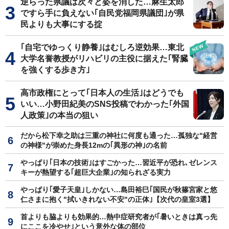
逆らった県議は次々と姿を消した…麻生太郎
ですら手に負えない｢自民党福岡県議団｣が県
民よりも大事にする掟
｢自宅でゆっくり静養｣はむしろ逆効果…東北
大学名誉教授がリハビリの主役に据えた｢腎臓
を強くする歩き方｣
高市政権にとって｢日本人の生活｣はどうでも
いい…小野田紀美のSNS投稿でわかった｢外国
人政策｣の本当の狙い
だから松下幸之助は三重の神社に何度も通った…孤独な"経営
の神様"が崇めた身長12mの｢異形の神｣の名前
やっぱり｢日本の技術｣はすごかった…習近平が恐れ､ゼレンス
キーが熱望する｢超巨大企業｣の知られざる実力
やっぱり｢愛子天皇｣しかない…島田裕巳｢国民が秋篠宮家と悠
仁さまに抱く"拭いきれない不安"の正体｣【次代の皇室3選】
首よりも脇よりも効果的…熱中症研究者が｢暑いときは真っ先
にここを冷やせ｣という意外な体の部位