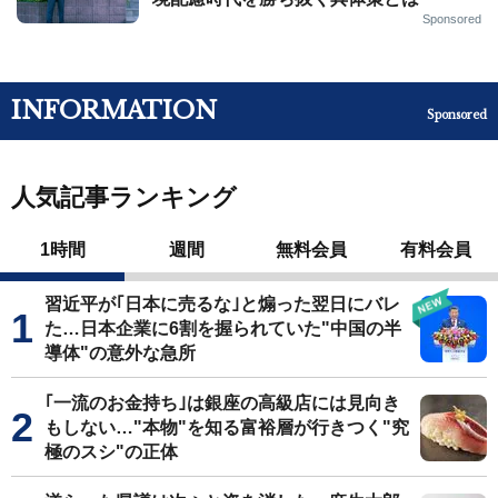
Sponsored
INFORMATION
Sponsored
人気記事ランキング
1時間
週間
無料会員
有料会員
習近平が｢日本に売るな｣と煽った翌日にバレ
た…日本企業に6割を握られていた"中国の半
導体"の意外な急所
｢一流のお金持ち｣は銀座の高級店には見向き
もしない…"本物"を知る富裕層が行きつく"究
極のスシ"の正体