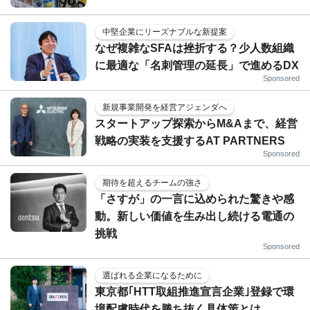
中堅企業にリーズナブルな新提案
なぜ複雑なSFAは挫折する？少人数組織
に最適な「名刺管理の延長」で進めるDX
Sponsored
新規事業開発を経営アジェンダへ
スタートアップ探索からM&Aまで、経営
戦略の実装を支援するAT PARTNERS
Sponsored
期待を超えるチームの強さ
「さすが」の一言に込められた驚きや感
動。新しい価値を生み出し続ける電通の
挑戦
Sponsored
選ばれる企業になるために
東京都｢HTT取組推進宣言企業｣登録で環
境配慮時代を勝ち抜く具体策とは