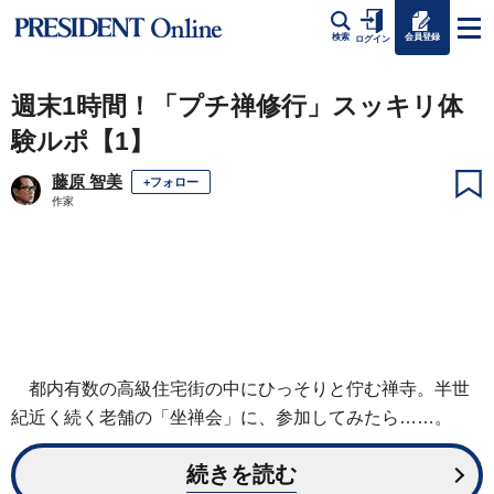
会員登録
検索
ログイン
週末1時間！「プチ禅修行」スッキリ体
験ルポ【1】
藤原 智美
+フォロー
作家
都内有数の高級住宅街の中にひっそりと佇む禅寺。半世
紀近く続く老舗の「坐禅会」に、参加してみたら……。
続きを読む