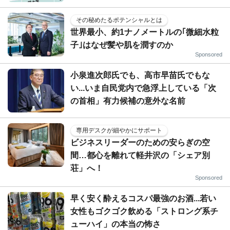
その秘めたるポテンシャルとは
世界最小、約1ナノメートルの｢微細水粒
子｣はなぜ髪や肌を潤すのか
Sponsored
小泉進次郎氏でも、高市早苗氏でもな
い...いま自民党内で急浮上している「次
の首相」有力候補の意外な名前
専用デスクが細やかにサポート
ビジネスリーダーのための安らぎの空
間…都心を離れて軽井沢の「シェア別
荘」へ！
Sponsored
早く安く酔えるコスパ最強のお酒...若い
女性もゴクゴク飲める「ストロング系チ
ューハイ」の本当の怖さ