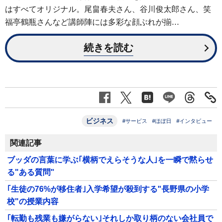
はすべてオリジナル。尾畠春夫さん、谷川俊太郎さん、笑
福亭鶴瓶さんなど講師陣には多彩な顔ぶれが揃…
続きを読む
ビジネス
#サービス
#ほぼ日
#インタビュー
関連記事
ブッダの言葉に学ぶ｢横柄でえらそうな人｣を一瞬で黙らせ
る"ある質問"
｢生徒の76%が移住者｣入学希望が殺到する"長野県の小学
校"の授業内容
｢転勤も残業も嫌がらない｣それしか取り柄のない会社員で