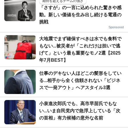
期待を超えるチームの強さ
「さすが」の一言に込められた驚きや感
動。新しい価値を生み出し続ける電通の
挑戦
Sponsored
大地震でまず確保すべきは水でも食料で
もない...被災者が「これだけは担いで逃
げて」という最も重要なモノ2選【2025
年7月BEST】
仕事のデキない人ほどこの髪形をしてい
る...相手から全く信頼されない「ビジネ
スで一発アウト」ヘアスタイル3選
小泉進次郎氏でも、高市早苗氏でもな
い...いま自民党内で急浮上している「次
の首相」有力候補の意外な名前