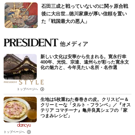
石田三成と戦っていないのに関ヶ原合戦
後に大出世...徳川家康が厚い信頼を置い
た「戦国最大の悪人」
新しい文化は安寧から生まれる。寛永行幸
400年、光悦、宗達、遠州らが彩った寛永文
化の魅力と、今年見たい名所・名作選
トップページへ
生地は5枚重ねた春巻きの皮。クリスピー＆
クリーミーな「タルト・フランベ」／『オス
テリア コマチーナ』亀井良真シェフの「家
つまみレシピ」
トップページへ