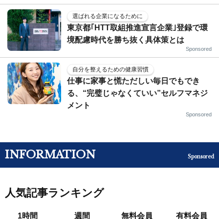
選ばれる企業になるために
東京都｢HTT取組推進宣言企業｣登録で環
境配慮時代を勝ち抜く具体策とは
Sponsored
自分を整えるための健康習慣
仕事に家事と慌ただしい毎日でもでき
る、“完璧じゃなくていい”セルフマネジ
メント
Sponsored
INFORMATION
Sponsored
人気記事ランキング
1時間
週間
無料会員
有料会員