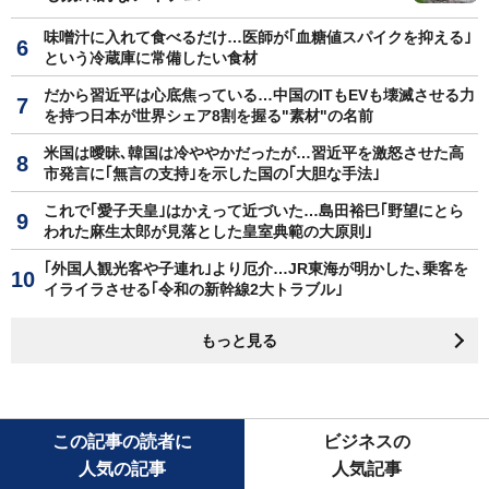
味噌汁に入れて食べるだけ…医師が｢血糖値スパイクを抑える｣
という冷蔵庫に常備したい食材
だから習近平は心底焦っている…中国のITもEVも壊滅させる力
を持つ日本が世界シェア8割を握る"素材"の名前
米国は曖昧､韓国は冷ややかだったが…習近平を激怒させた高
市発言に｢無言の支持｣を示した国の｢大胆な手法｣
これで｢愛子天皇｣はかえって近づいた…島田裕巳｢野望にとら
われた麻生太郎が見落とした皇室典範の大原則｣
｢外国人観光客や子連れ｣より厄介…JR東海が明かした､乗客を
イライラさせる｢令和の新幹線2大トラブル｣
もっと見る
この記事の読者に
ビジネスの
人気の記事
人気記事