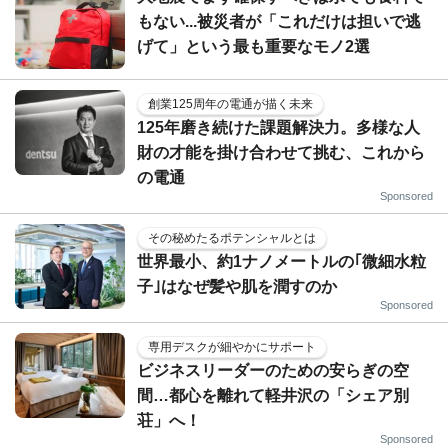
もない...被災者が「これだけは担いで逃
げて」という最も重要なモノ2選
創業125周年の電通が描く未来
125年磨き続けた課題解決力。多様な人
財の才能を掛け合わせて挑む、これから
の電通
Sponsored
その秘めたるポテンシャルとは
世界最小、約1ナノメートルの｢微細水粒
子｣はなぜ髪や肌を潤すのか
Sponsored
専用デスクが細やかにサポート
ビジネスリーダーのための安らぎの空
間…都心を離れて軽井沢の「シェア別
荘」へ！
Sponsored