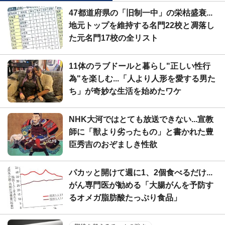
47都道府県の「旧制一中」の栄枯盛衰...
地元トップを維持する名門22校と凋落し
た元名門17校の全リスト
11体のラブドールと暮らし"正しい性行
為"を楽しむ...「人より人形を愛する男た
ち」が奇妙な生活を始めたワケ
NHK大河ではとても放送できない...宣教
師に「獣より劣ったもの」と書かれた豊
臣秀吉のおぞましき性欲
パカッと開けて週に1、2個食べるだけ...
がん専門医が勧める「大腸がんを予防す
るオメガ脂肪酸たっぷり食品」