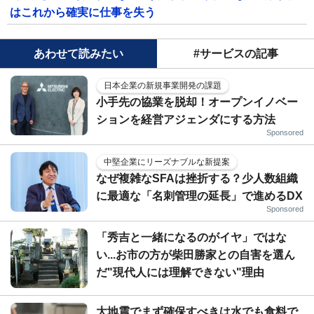
はこれから確実に仕事を失う
あわせて読みたい
#サービスの記事
日本企業の新規事業開発の課題
小手先の協業を脱却！オープンイノベー
ションを経営アジェンダにする方法
Sponsored
中堅企業にリーズナブルな新提案
なぜ複雑なSFAは挫折する？少人数組織
に最適な「名刺管理の延長」で進めるDX
Sponsored
「秀吉と一緒になるのがイヤ」ではな
い...お市の方が柴田勝家との自害を選ん
だ"現代人には理解できない"理由
大地震でまず確保すべきは水でも食料で