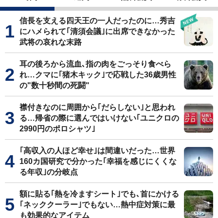
信長を支える四天王の一人だったのに…秀吉
にハメられて｢清須会議｣に出席できなかった
武将の哀れな末路
耳の後ろから流血､指の肉をごっそり食べら
れ…クマに｢猪木キック｣で応戦した36歳男性
の"数十秒間の死闘"
襟付きなのに周囲から｢だらしない｣と思われ
る…帰省の際に選んではいけない｢ユニクロの
2990円のポロシャツ｣
｢高収入の人ほど幸せ｣は間違いだった…世界
160カ国研究で分かった｢幸福を感じにくくな
る年収｣の分岐点
額に貼る｢熱を冷ますシート｣でも､首にかける
｢ネッククーラー｣でもない…熱中症対策に最
も効果的なアイテム