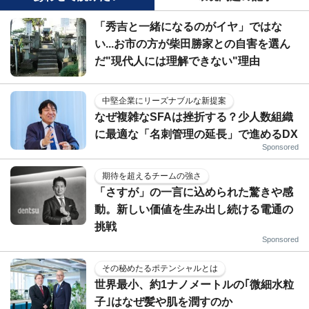
「秀吉と一緒になるのがイヤ」ではな
い...お市の方が柴田勝家との自害を選ん
だ"現代人には理解できない"理由
中堅企業にリーズナブルな新提案
なぜ複雑なSFAは挫折する？少人数組織
に最適な「名刺管理の延長」で進めるDX
Sponsored
期待を超えるチームの強さ
「さすが」の一言に込められた驚きや感
動。新しい価値を生み出し続ける電通の
挑戦
Sponsored
その秘めたるポテンシャルとは
世界最小、約1ナノメートルの｢微細水粒
子｣はなぜ髪や肌を潤すのか