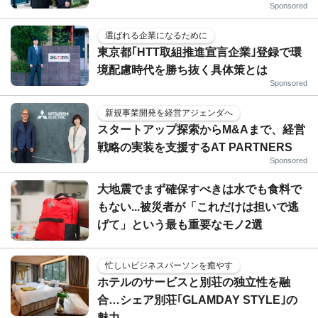
Sponsored
選ばれる企業になるために
東京都｢HTT取組推進宣言企業｣登録で環
境配慮時代を勝ち抜く具体策とは
Sponsored
新規事業開発を経営アジェンダへ
スタートアップ探索からM&Aまで、経営
戦略の実装を支援するAT PARTNERS
Sponsored
大地震でまず確保すべきは水でも食料で
もない...被災者が「これだけは担いで逃
げて」という最も重要なモノ2選
忙しいビジネスパーソンを癒やす
ホテルのサービスと別荘の独立性を融
合…シェア別荘｢GLAMDAY STYLE｣の
魅力