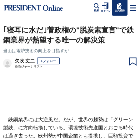
会員登録
検索
ログイン
｢寝耳に水だ｣菅政権の"脱炭素宣言"で鉄
鋼業界が熱望する唯一の解決策
当面は電炉技術の向上を目指すが…
矢吹 丈二
+フォロー
経済ジャーナリスト
鉄鋼業界には大逆風だ。だが、世界の趨勢は「グリーン
製鉄」に方向転換している。環境技術先進国とおごる時代
は過ぎ去った。欧州勢が中国企業とも提携し、巨額投資で