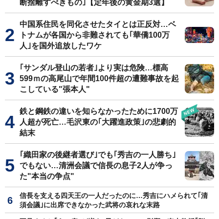
断捨離すべきもの｣【定年後の黄金期3選】
中国系住民を同化させたタイとは正反対…ベ
トナムが各国から非難されても｢華僑100万
人｣を国外追放したワケ
｢サンダル登山の若者｣より実は危険…標高
599ｍの高尾山で年間100件超の遭難事故を起
こしている"張本人"
鉄と鋼鉄の違いを知らなかったために1700万
人超が死亡…毛沢東の｢大躍進政策｣の悲劇的
結末
｢織田家の後継者選び｣でも｢秀吉の一人勝ち｣
でもない…清洲会議で信長の息子2人が争っ
た"本当の争点"
信長を支える四天王の一人だったのに…秀吉にハメられて｢清
須会議｣に出席できなかった武将の哀れな末路