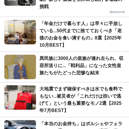
挑戦
Sponsored
「年金だけで暮らす人」は早々に手放し
ている...50代までに捨てておくべき「老
後のお金を食い潰すもの」8選【2025年
10月BEST】
異民族に3000人の皇族が連れ去られ、収
容所送りに...「戦利品」になった女性皇
族たちがたどった悲惨な結末
大地震でまず確保すべきは水でも食料で
もない...被災者が「これだけは担いで逃
げて」という最も重要なモノ2選【2025
年7月BEST】
「本当のお金持ち」はポルシェやフェラ