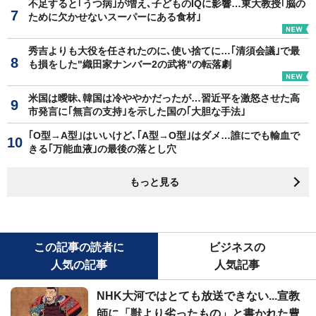
不足すると｢うつ病｣が増え､子どものIQに影響…東大教授｢脳の
ために欠かせないスーパーにある食材｣
秀吉よりも大役を任されたのに､使い捨てに…｢清須会議｣で最
も損をした"織田家ナンバー2の武将"の転落劇
米国は曖昧､韓国は冷ややかだったが…習近平を激怒させた高
市発言に｢無言の支持｣を示した国の｢大胆な手法｣
｢O型→A型｣はいいけど､｢A型→O型｣はダメ…誰にでも輸血で
きる｢万能血液｣の最後の落とし穴
もっと見る
この記事の読者に
ビジネスの
人気の記事
人気記事
NHK大河ではとても放送できない...宣教
師に「獣より劣ったもの」と書かれた豊