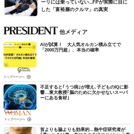
ーリには乗っていない...FPが実際に目に
した「富裕層のクルマ」の真実
AIが試算！ 大人気オルカン積み立てで
「2000万円超」、本当の確率
トップページへ
不足すると｢うつ病｣が増え､子どものIQに影
響…東大教授｢脳のために欠かせないスーパ
ーにある食材｣
トップページへ
首よりも脇よりも効果的…熱中症研究者が