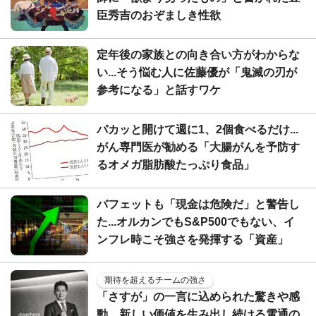
臣秀吉のおぞましき性欲
定年後の家族との向き合い方がわからな
い...そう悩む人に佐藤優が「鬼滅の刃が
参考になる」と話すワケ
パカッと開けて週に1、2個食べるだけ...
がん専門医が勧める「大腸がんを予防す
るオメガ脂肪酸たっぷり食品」
バフェットも「現金は危険だ」と警告し
た...オルカンでもS&P500でもない、イ
ンフレ時こそ強さを発揮する「資産」
期待を超えるチームの強さ
「さすが」の一言に込められた驚きや感
動。新しい価値を生み出し続ける電通の