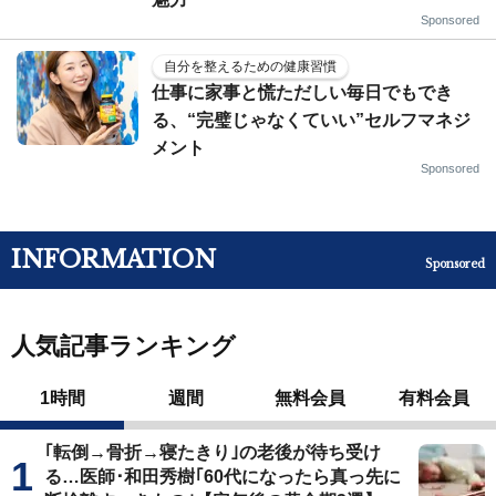
Sponsored
自分を整えるための健康習慣
仕事に家事と慌ただしい毎日でもでき
る、“完璧じゃなくていい”セルフマネジ
メント
Sponsored
INFORMATION
Sponsored
人気記事ランキング
1時間
週間
無料会員
有料会員
｢転倒→骨折→寝たきり｣の老後が待ち受け
る…医師･和田秀樹｢60代になったら真っ先に