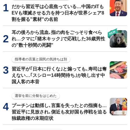
だから習近平は心底焦っている…中国のITも
EVも壊滅させる力を持つ日本が世界シェア8
割を握る"素材"の名前
耳の後ろから流血､指の肉をごっそり食べら
れ…クマに｢猪木キック｣で応戦した36歳男性
の"数十秒間の死闘"
指導者の言葉と国民の気持ちは別
習近平が｢日本に行くな｣と煽っても､寿司は奪
えない…｢スシロー14時間待ち｣が映し出す中
国人客の本音
選挙を前に分裂をはじめた
プーチンは動揺し､言葉を失ったとの指摘も…
習近平に見放され､側近も友好国も停戦を迫る
独裁政権の末期症状