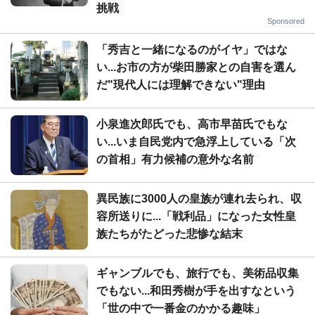
挑戦
Sponsored
「秀吉と一緒になるのがイヤ」ではな
い...お市の方が柴田勝家との自害を選ん
だ"現代人には理解できない"理由
小泉進次郎氏でも、高市早苗氏でもな
い...いま自民党内で急浮上している「次
の首相」有力候補の意外な名前
異民族に3000人の皇族が連れ去られ、収
容所送りに...「戦利品」になった女性皇
族たちがたどった悲惨な結末
ギャンブルでも、旅行でも、美術品収集
でもない...和田秀樹が手を出すなという
「世の中で一番金のかかる趣味」