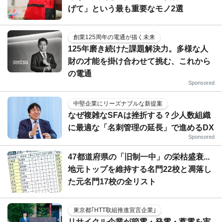
げて」という最も重要なモノ2選
創業125周年の電通が描く未来
125年磨き続けた課題解決力。多様な人
財の才能を掛け合わせて挑む、これから
の電通
Sponsored
中堅企業にリーズナブルな新提案
なぜ複雑なSFAは挫折する？少人数組織
に最適な「名刺管理の延長」で進めるDX
Sponsored
47都道府県の「旧制一中」の栄枯盛衰...
地元トップを維持する名門22校と凋落し
た元名門17校の全リスト
東京都｢HTT取組推進宣言企業｣
リサイクル企業が節電・発電・蓄電を実