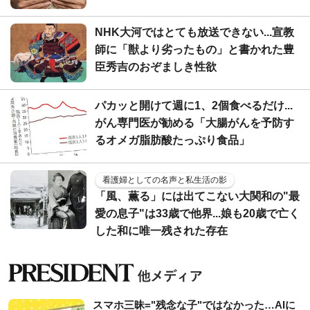
NHK大河ではとても放送できない...宣教
師に「獣より劣ったもの」と書かれた豊
臣秀吉のおぞましき性欲
パカッと開けて週に1、2個食べるだけ...
がん専門医が勧める「大腸がんを予防す
るオメガ脂肪酸たっぷり食品」
看護婦としての名声と私生活の影
「風、薫る」には出てこない大関和の"最
愛の息子"は33歳で他界...娘も20歳で亡く
した和に唯一残された存在
スマホ三昧="残念な子"ではなかった…AIに