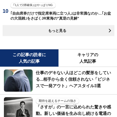
｢1人で2席確保｣はやっぱりNG
｢自由席券だけで指定席車両に立つ人｣は非常識なのか…｢お盆
の大混雑｣をさばくJR東海の"真逆の見解"
もっと見る
この記事の読者に
キャリアの
人気の記事
人気記事
仕事のデキない人ほどこの髪形をしてい
る...相手から全く信頼されない「ビジネ
スで一発アウト」ヘアスタイル3選
期待を超えるチームの強さ
「さすが」の一言に込められた驚きや感
動。新しい価値を生み出し続ける電通の