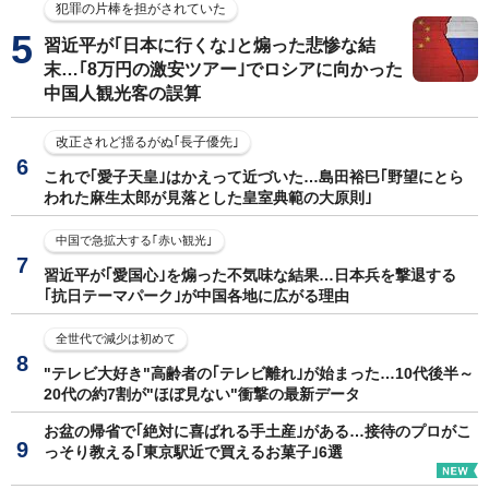
犯罪の片棒を担がされていた
習近平が｢日本に行くな｣と煽った悲惨な結
末…｢8万円の激安ツアー｣でロシアに向かった
中国人観光客の誤算
改正されど揺るがぬ｢長子優先｣
これで｢愛子天皇｣はかえって近づいた…島田裕巳｢野望にとら
われた麻生太郎が見落とした皇室典範の大原則｣
中国で急拡大する｢赤い観光｣
習近平が｢愛国心｣を煽った不気味な結果…日本兵を撃退する
｢抗日テーマパーク｣が中国各地に広がる理由
全世代で減少は初めて
"テレビ大好き"高齢者の｢テレビ離れ｣が始まった…10代後半～
20代の約7割が"ほぼ見ない"衝撃の最新データ
お盆の帰省で｢絶対に喜ばれる手土産｣がある…接待のプロがこ
っそり教える｢東京駅近で買えるお菓子｣6選