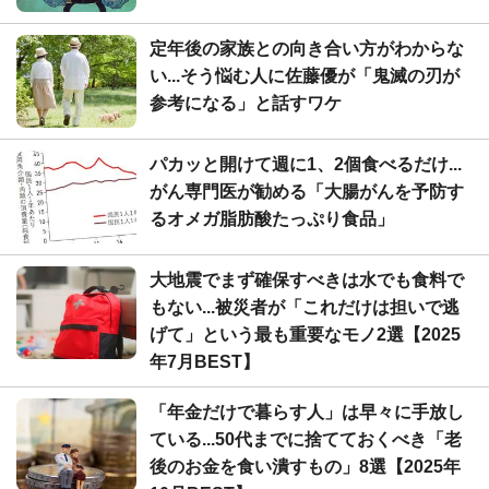
定年後の家族との向き合い方がわからな
い...そう悩む人に佐藤優が「鬼滅の刃が
参考になる」と話すワケ
パカッと開けて週に1、2個食べるだけ...
がん専門医が勧める「大腸がんを予防す
るオメガ脂肪酸たっぷり食品」
大地震でまず確保すべきは水でも食料で
もない...被災者が「これだけは担いで逃
げて」という最も重要なモノ2選【2025
年7月BEST】
「年金だけで暮らす人」は早々に手放し
ている...50代までに捨てておくべき「老
後のお金を食い潰すもの」8選【2025年