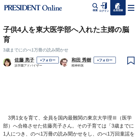
会員登録
検索
ログイン
子供4人を東大医学部へ入れた主婦の脳
育
3歳までにのべ1万冊の読み聞かせ
佐藤 亮子
和田 秀樹
+フォロー
+フォロー
浜学園アドバイザー
精神科医
3男1女を育て、全員を国内最難関の東京大学理Ⅲ（医学
部）へ合格させた佐藤亮子さん。その子育ては「3歳までに
1人につき、のべ1万冊の読み聞かせをし、のべ1万回童謡を