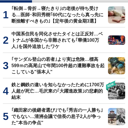
｢転倒→骨折→寝たきり｣の老後が待ち受け
る…医師･和田秀樹｢60代になったら真っ先に
断捨離すべきもの｣【定年後の黄金期3選】
中国系住民を同化させたタイとは正反対…ベ
トナムが各国から非難されても｢華僑100万
人｣を国外追放したワケ
｢サンダル登山の若者｣より実は危険…標高
599ｍの高尾山で年間100件超の遭難事故を起
こしている"張本人"
鉄と鋼鉄の違いを知らなかったために1700万
人超が死亡…毛沢東の｢大躍進政策｣の悲劇的
結末
｢織田家の後継者選び｣でも｢秀吉の一人勝ち｣
でもない…清洲会議で信長の息子2人が争っ
た"本当の争点"