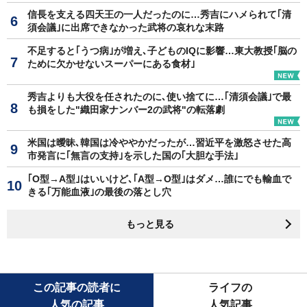
信長を支える四天王の一人だったのに…秀吉にハメられて｢清
須会議｣に出席できなかった武将の哀れな末路
不足すると｢うつ病｣が増え､子どものIQに影響…東大教授｢脳の
ために欠かせないスーパーにある食材｣
秀吉よりも大役を任されたのに､使い捨てに…｢清須会議｣で最
も損をした"織田家ナンバー2の武将"の転落劇
米国は曖昧､韓国は冷ややかだったが…習近平を激怒させた高
市発言に｢無言の支持｣を示した国の｢大胆な手法｣
｢O型→A型｣はいいけど､｢A型→O型｣はダメ…誰にでも輸血で
きる｢万能血液｣の最後の落とし穴
もっと見る
この記事の読者に
ライフの
人気の記事
人気記事