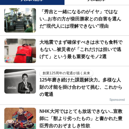
「秀吉と一緒になるのがイヤ」ではな
い...お市の方が柴田勝家との自害を選ん
だ"現代人には理解できない"理由
大地震でまず確保すべきは水でも食料で
もない...被災者が「これだけは担いで逃
げて」という最も重要なモノ2選
創業125周年の電通が描く未来
125年磨き続けた課題解決力。多様な人
財の才能を掛け合わせて挑む、これから
の電通
Sponsored
NHK大河ではとても放送できない...宣教
師に「獣より劣ったもの」と書かれた豊
臣秀吉のおぞましき性欲