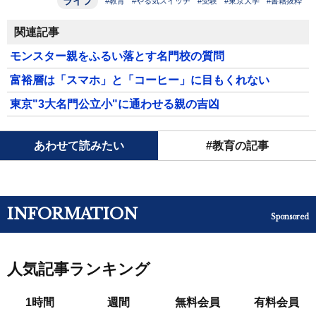
ライフ
#教育
#やる気スイッチ
#受験
#東京大学
#書籍抜粋
関連記事
モンスター親をふるい落とす名門校の質問
富裕層は「スマホ」と「コーヒー」に目もくれない
東京"3大名門公立小"に通わせる親の吉凶
あわせて読みたい
#教育の記事
INFORMATION
Sponsored
人気記事ランキング
1時間
週間
無料会員
有料会員