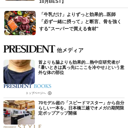
10月BEST】
「牛乳だけ」よりずっと効果的...医師
「必ず一緒に摂って」と断言、骨を強く
する"スーパーで買える食材"
首よりも脇よりも効果的…熱中症研究者が
｢暑いときは真っ先にここを冷やせ｣という意
外な体の部位
トップページへ
70モデル超の「スピードマスター」から自分
らしい一本を。日本橋三越でオメガの期間限
定ポップアップ開催