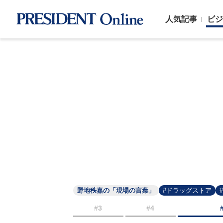
人気記事
ビジ
野地秩嘉の「現場の言葉」
#ドラッグストア
#3
#4