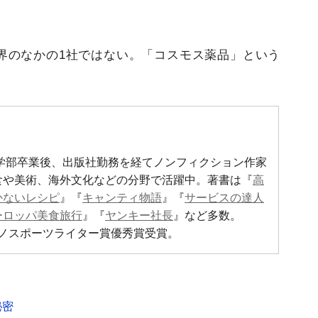
界のなかの1社ではない。「コスモス薬品」という
商学部卒業後、出版社勤務を経てノンフィクション作家
食や美術、海外文化などの分野で活躍中。著書は『
高
かないレシピ
』『
キャンティ物語
』『
サービスの達人
ーロッパ美食旅行
』『
ヤンキー社長
』など多数。
ノスポーツライター賞優秀賞受賞。
秘密