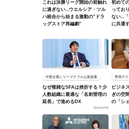
これは決勝リーグ開始の前触れ
初めて
に過ぎない...ウエルシア・ツル
ってお
ハ統合から始まる激動の"ドラ
ない..
ッグストア再編劇"
に共通
中堅企業にリーズナブルな新提案
専用デス
なぜ複雑なSFAは挫折する？少
ビジネ
人数組織に最適な「名刺管理の
ぎの空
延長」で進めるDX
の「シ
Sponsored