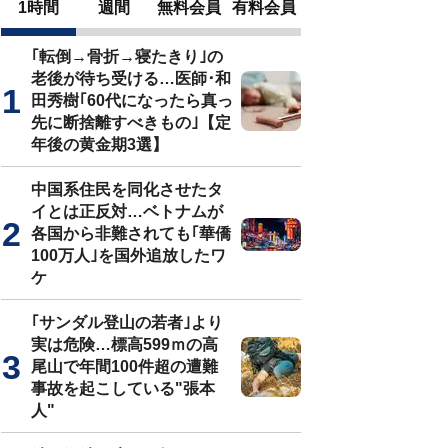
1時間
週間
無料会員
有料会員
｢転倒→骨折→寝たきり｣の
老後が待ち受ける…医師･和
田秀樹｢60代になったら真っ
先に断捨離すべきもの｣【定
年後の黄金期3選】
中国系住民を同化させたタ
イとは正反対…ベトナムが
各国から非難されても｢華僑
100万人｣を国外追放したワ
ケ
｢サンダル登山の若者｣より
実は危険…標高599ｍの高
尾山で年間100件超の遭難
事故を起こしている"張本
人"