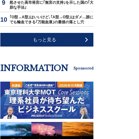
怒させた高市発言に｢無言の支持｣を示した国の｢大
胆な手法｣
｢O型→A型｣はいいけど､｢A型→O型｣はダメ…誰に
でも輸血できる｢万能血液｣の最後の落とし穴
もっと見る
INFORMATION
Sponsored