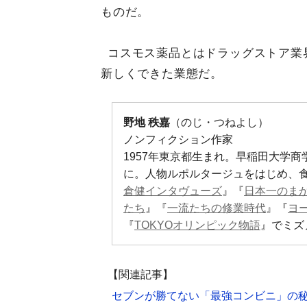
ものだ。
コスモス薬品とはドラッグストア業
新しくできた業態だ。
野地 秩嘉
（のじ・つねよし）
ノンフィクション作家
1957年東京都生まれ。早稲田大学
に。人物ルポルタージュをはじめ、
倉健インタヴューズ
』『
日本一のま
たち
』『
一流たちの修業時代
』『
ヨ
『
TOKYOオリンピック物語
』でミズ
【関連記事】
セブンが勝てない「最強コンビニ」の