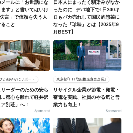
のメールに「お世話にな
日本人にまったく馴染みがなか
ります」と書いてはいけ
ったのに...デパ地下で1日300キ
.「失言」で信頼を失う人
ロもバカ売れして国民的惣菜に
すること
なった「珍味」とは【2025年9
月BEST】
クが細やかにサポート
東京都｢HTT取組推進宣言企業｣
スリーダーのための安ら
リサイクル企業が節電・発電・
間…都心を離れて軽井沢
蓄電を実践、社員のやる気と営
ェア別荘」へ！
業力も向上！
Sponsored
Sponsored