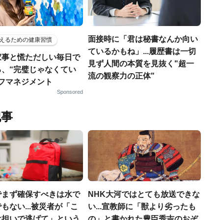
面接時に「君は秘書なんか向い
えるための健康習慣
ているかもね」...履歴書は一切
家事と慌ただしい毎日で
見ず人間の本質を見抜く"超一
る、“完璧じゃなくてい
流の観察力の正体"
ルフマネジメント
Sponsored
記事
でまず確保すべきは水で
NHK大河ではとても放送できな
もない...被災者が「こ
い...宣教師に「獣より劣ったも
は担いで逃げて」という
の」と書かれた豊臣秀吉のおぞ