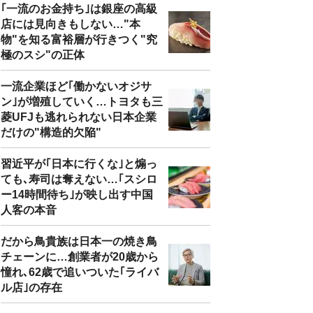
｢一流のお金持ち｣は銀座の高級
店には見向きもしない…"本
物"を知る富裕層が行きつく"究
極のスシ"の正体
一流企業ほど｢働かないオジサ
ン｣が増殖していく…トヨタも三
菱UFJも逃れられない日本企業
だけの"構造的欠陥"
習近平が｢日本に行くな｣と煽っ
ても､寿司は奪えない…｢スシロ
ー14時間待ち｣が映し出す中国
人客の本音
だから鳥貴族は日本一の焼き鳥
チェーンに…創業者が20歳から
憧れ､62歳で追いついた｢ライバ
ル店｣の存在