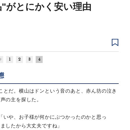
品"がとにかく安い理由
1
2
3
4
ジ
態
ことだ。横山はドンという音のあと、赤ん坊の泣き
、声の主を探した。
「いや、お子様が何かにぶつかったのかと思っ
きましたから大丈夫ですね」