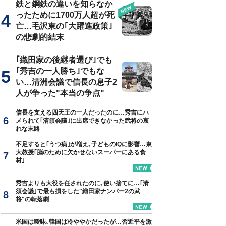
鉄と鋼鉄の違いを知らなか
ったために1700万人超が死
亡…毛沢東の｢大躍進政策｣
の悲劇的結末
｢織田家の後継者選び｣でも
｢秀吉の一人勝ち｣でもな
い…清洲会議で信長の息子2
人が争った"本当の争点"
信長を支える四天王の一人だったのに…秀吉にハ
メられて｢清須会議｣に出席できなかった武将の哀
れな末路
不足すると｢うつ病｣が増え､子どものIQに影響…東
大教授｢脳のために欠かせないスーパーにある食
材｣
秀吉よりも大役を任されたのに､使い捨てに…｢清
須会議｣で最も損をした"織田家ナンバー2の武
将"の転落劇
米国は曖昧､韓国は冷ややかだったが…習近平を激