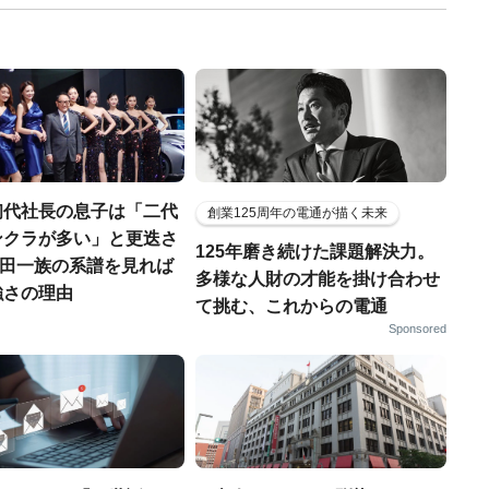
初代社長の息子は「二代
創業125周年の電通が描く未来
ンクラが多い」と更迭さ
125年磨き続けた課題解決力。
.豊田一族の系譜を見れば
多様な人財の才能を掛け合わせ
強さの理由
て挑む、これからの電通
Sponsored