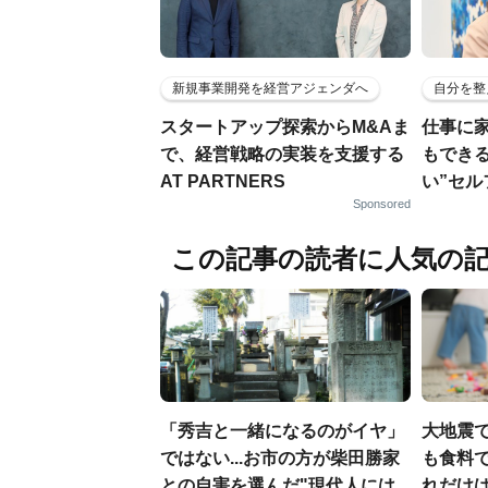
新規事業開発を経営アジェンダへ
自分を整
スタートアップ探索からM&Aま
仕事に
で、経営戦略の実装を支援する
もでき
AT PARTNERS
い”セ
Sponsored
この記事の読者に人気の
「秀吉と一緒になるのがイヤ」
大地震
ではない...お市の方が柴田勝家
も食料で
との自害を選んだ"現代人には
れだけ