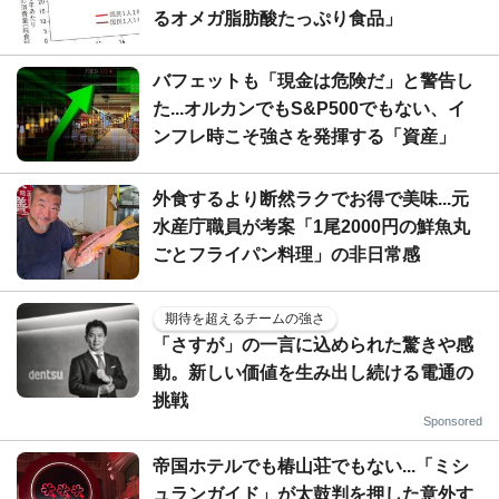
るオメガ脂肪酸たっぷり食品」
バフェットも「現金は危険だ」と警告し
た...オルカンでもS&P500でもない、イ
ンフレ時こそ強さを発揮する「資産」
外食するより断然ラクでお得で美味...元
水産庁職員が考案「1尾2000円の鮮魚丸
ごとフライパン料理」の非日常感
期待を超えるチームの強さ
「さすが」の一言に込められた驚きや感
動。新しい価値を生み出し続ける電通の
挑戦
Sponsored
帝国ホテルでも椿山荘でもない...「ミシ
ュランガイド」が太鼓判を押した意外す