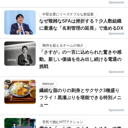
Sponsored
中堅企業にリーズナブルな新提案
なぜ複雑なSFAは挫折する？少人数組織
に最適な「名刺管理の延長」で進めるDX
Sponsored
期待を超えるチームの強さ
「さすが」の一言に込められた驚きや感
動。新しい価値を生み出し続ける電通の
挑戦
Sponsored
dancyu
繊細な脂のりの刺身とサクサク3種盛り
フライ！黒瀬ぶりを堪能できる特別メニ
ュー
Sponsored
官民で挑むHTTアクション