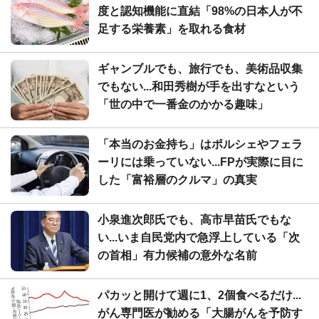
度と認知機能に直結「98%の日本人が不
足する栄養素」を取れる食材
ギャンブルでも、旅行でも、美術品収集
でもない...和田秀樹が手を出すなという
「世の中で一番金のかかる趣味」
「本当のお金持ち」はポルシェやフェラ
ーリには乗っていない...FPが実際に目に
した「富裕層のクルマ」の真実
小泉進次郎氏でも、高市早苗氏でもな
い...いま自民党内で急浮上している「次
の首相」有力候補の意外な名前
パカッと開けて週に1、2個食べるだけ...
がん専門医が勧める「大腸がんを予防す