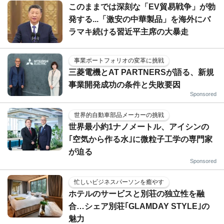
このままでは深刻な「EV貿易戦争」が勃
発する...「激安の中華製品」を海外にバ
ラマキ続ける習近平主席の大暴走
事業ポートフォリオの変革に挑戦
三菱電機とAT PARTNERSが語る、新規
事業開発成功の条件と失敗要因
Sponsored
世界的自動車部品メーカーの挑戦
世界最小約1ナノメートル、アイシンの
｢空気から作る水｣に微粒子工学の専門家
が迫る
Sponsored
忙しいビジネスパーソンを癒やす
ホテルのサービスと別荘の独立性を融
合…シェア別荘｢GLAMDAY STYLE｣の
魅力