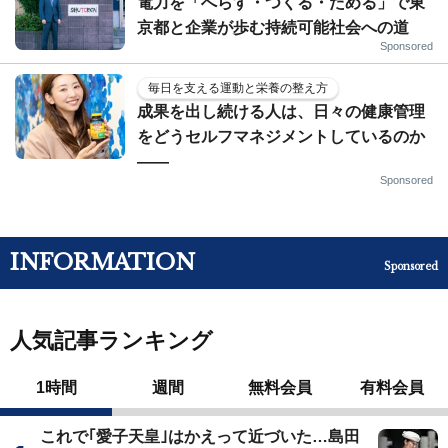
電力を「へらす・つくる・ためる」で東
京都と企業が歩む持続可能社会への道
Sponsored
毎日を支える運動と栄養の整え方
成果を出し続ける人は、日々の健康管理
をどうセルフマネジメントしているのか
——
Sponsored
INFORMATION
Sponsored
人気記事ランキング
1時間
週間
無料会員
有料会員
これで｢愛子天皇｣はかえって近づいた…島田