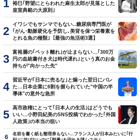
裕巳｢野望にとらわれた麻生太郎が見落とした
皇室典範の大原則｣
イワシでもサンマでもない...糖尿病専門医が
｢がん･動脈硬化を予防し､美背を保つ栄養素を
とれる魚の種類｣【最強の魚活術3選】
富裕層の｢ペット離れ｣が止まらない…｢300万
円の血統書付き犬は時代遅れ｣という真のお金
持ちが"向かった先"
習近平が｢日本に売るな｣と煽った翌日にバレ
た…日本企業に6割を握られていた"中国の半
導体"の意外な急所
高市政権にとって｢日本人の生活｣はどうでも
いい…小野田紀美のSNS投稿でわかった｢外国
人政策｣の本当の狙い
名前を書く紙も整理券もない…フランス人が日本みたいに｢行
列｣に並ばないのに｢順番｣を守れる謎システム