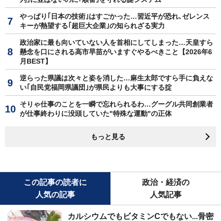
やっぱり｢日本の技術｣はすごかった…習近平が恐れ､ゼレンス
キーが熱望する｢超巨大企業｣の知られざる実力
政治家に最も向いていない人を首相にしてしまった…天皇すら
懸念を口にされる高市早苗がいますぐやるべきこと【2026年6
月BEST】
逆らった県議は次々と姿を消した…麻生太郎ですら手に負えな
い｢自民党福岡県議団｣が県民よりも大事にする掟
そりゃ仕事のことを一瞬で忘れられるわ…グーグル共同創業者
が仕事終わりに没頭していた"特殊な運動"の正体
もっと見る
この記事の読者に
政治・経済の
人気の記事
人気記事
カルシウムでもビタミンCでもない...骨密