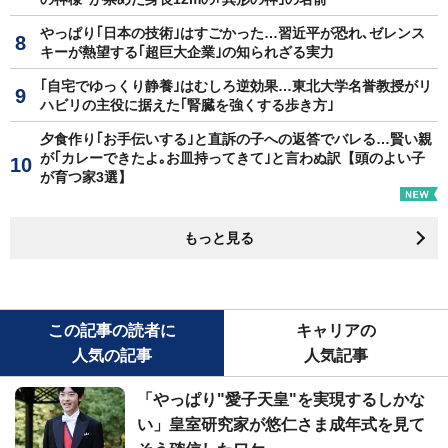
やっぱり｢日本の技術｣はすごかった…習近平が恐れ､ゼレンス
キーが熱望する｢超巨大企業｣の知られざる実力
｢自宅でゆっくり静養｣はむしろ逆効果…東北大学名誉教授がリ
ハビリの主役に据えた｢腎臓を強くする歩き方｣
夕食作り｢お手伝いする｣と直訴の子への返答でバレる…賢い親
が｢カレーできたよ｡お皿持ってきて｣と言わぬ訳【頭のよい子
が育つ家3選】
もっと見る
この記事の読者に
キャリアの
人気の記事
人気記事
「やっぱり"愛子天皇"を実現するしかな
い」皇室研究家が悠仁さま成年式を見て