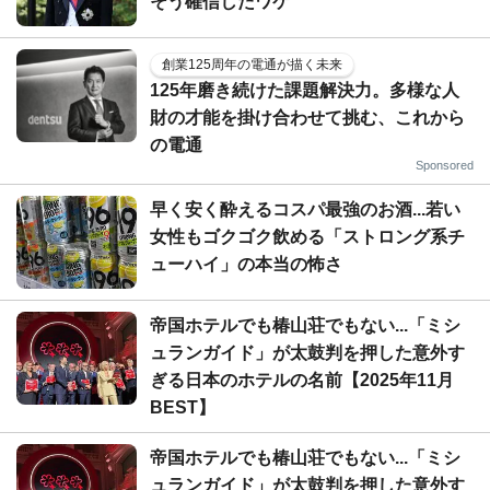
そう確信したワケ
創業125周年の電通が描く未来
125年磨き続けた課題解決力。多様な人
財の才能を掛け合わせて挑む、これから
の電通
Sponsored
早く安く酔えるコスパ最強のお酒...若い
女性もゴクゴク飲める「ストロング系チ
ューハイ」の本当の怖さ
帝国ホテルでも椿山荘でもない...「ミシ
ュランガイド」が太鼓判を押した意外す
ぎる日本のホテルの名前【2025年11月
BEST】
帝国ホテルでも椿山荘でもない...「ミシ
ュランガイド」が太鼓判を押した意外す