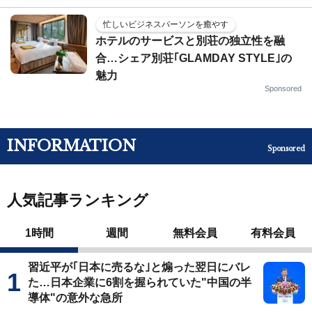
忙しいビジネスパーソンを癒やす
ホテルのサービスと別荘の独立性を融
合…シェア別荘｢GLAMDAY STYLE｣の
魅力
Sponsored
INFORMATION
Sponsored
人気記事ランキング
1時間
週間
無料会員
有料会員
習近平が｢日本に売るな｣と煽った翌日にバレ
た…日本企業に6割を握られていた"中国の半
導体"の意外な急所