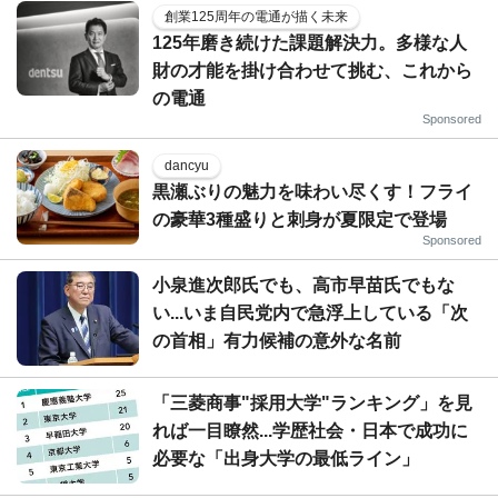
創業125周年の電通が描く未来
125年磨き続けた課題解決力。多様な人
財の才能を掛け合わせて挑む、これから
の電通
Sponsored
dancyu
黒瀬ぶりの魅力を味わい尽くす！フライ
の豪華3種盛りと刺身が夏限定で登場
Sponsored
小泉進次郎氏でも、高市早苗氏でもな
い...いま自民党内で急浮上している「次
の首相」有力候補の意外な名前
「三菱商事"採用大学"ランキング」を見
れば一目瞭然...学歴社会・日本で成功に
必要な「出身大学の最低ライン」