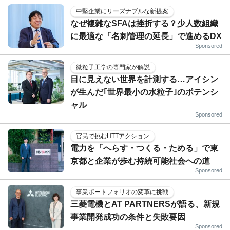
中堅企業にリーズナブルな新提案
なぜ複雑なSFAは挫折する？少人数組織
に最適な「名刺管理の延長」で進めるDX
Sponsored
微粒子工学の専門家が解説
目に見えない世界を計測する…アイシン
が生んだ｢世界最小の水粒子｣のポテンシ
ャル
Sponsored
官民で挑むHTTアクション
電力を「へらす・つくる・ためる」で東
京都と企業が歩む持続可能社会への道
Sponsored
事業ポートフォリオの変革に挑戦
三菱電機とAT PARTNERSが語る、新規
事業開発成功の条件と失敗要因
Sponsored