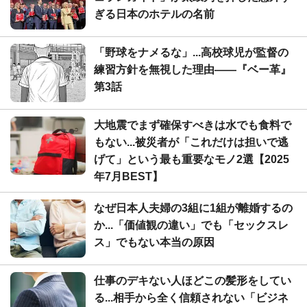
ぎる日本のホテルの名前
「野球をナメるな」...高校球児が監督の
練習方針を無視した理由――『ベー革』
第3話
大地震でまず確保すべきは水でも食料で
もない...被災者が「これだけは担いで逃
げて」という最も重要なモノ2選【2025
年7月BEST】
なぜ日本人夫婦の3組に1組が離婚するの
か...「価値観の違い」でも「セックスレ
ス」でもない本当の原因
仕事のデキない人ほどこの髪形をしてい
る...相手から全く信頼されない「ビジネ