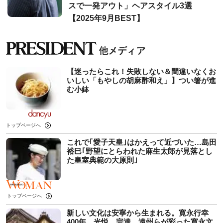
スで一発アウト」ヘアスタイル3選
【2025年9月BEST】
【迷ったらこれ！失敗しない＆間違いなくお
いしい「もやしの胡麻酢和え」】つい箸が進
む小鉢
トップページへ
これで｢愛子天皇｣はかえって近づいた…島田
裕巳｢野望にとらわれた麻生太郎が見落とし
た皇室典範の大原則｣
トップページへ
新しい文化は安寧から生まれる。寛永行幸
400年、光悦、宗達、遠州らが彩った寛永文