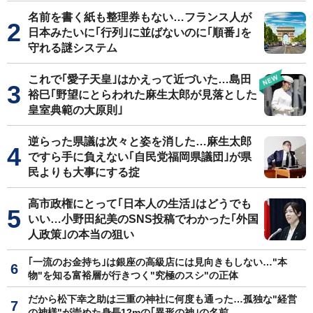
名前を書く紙も整理券もない…フランス人が
日本みたいに｢行列｣に並ばないのに｢順番｣を
守れる謎システム
これで｢愛子天皇｣はかえって近づいた…島田
裕巳｢野望にとらわれた麻生太郎が見落とした
皇室典範の大原則｣
逆らった県議は次々と姿を消した…麻生太郎
ですら手に負えない｢自民党福岡県議団｣が県
民よりも大事にする掟
高市政権にとって｢日本人の生活｣はどうでも
いい…小野田紀美のSNS投稿でわかった｢外国
人政策｣の本当の狙い
｢一流のお金持ち｣は銀座の高級店には見向きもしない…"本
物"を知る富裕層が行きつく"究極のスシ"の正体
だから松下幸之助は三重の神社に何度も通った…孤独な"経営
の神様"が崇めた身長12mの｢異形の神｣の名前