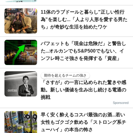
11体のラブドールと暮らし"正しい性行
為"を楽しむ...「人より人形を愛する男た
ち」が奇妙な生活を始めたワケ
バフェットも「現金は危険だ」と警告し
た...オルカンでもS&P500でもない、イ
ンフレ時こそ強さを発揮する「資産」
期待を超えるチームの強さ
「さすが」の一言に込められた驚きや感
動。新しい価値を生み出し続ける電通の
挑戦
Sponsored
早く安く酔えるコスパ最強のお酒...若い
女性もゴクゴク飲める「ストロング系チ
ューハイ」の本当の怖さ