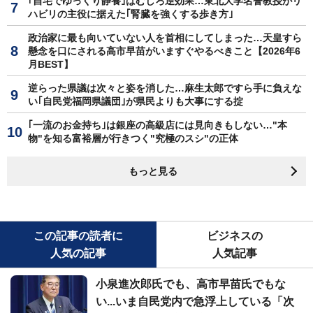
｢自宅でゆっくり静養｣はむしろ逆効果…東北大学名誉教授がリ
ハビリの主役に据えた｢腎臓を強くする歩き方｣
政治家に最も向いていない人を首相にしてしまった…天皇すら
懸念を口にされる高市早苗がいますぐやるべきこと【2026年6
月BEST】
逆らった県議は次々と姿を消した…麻生太郎ですら手に負えな
い｢自民党福岡県議団｣が県民よりも大事にする掟
｢一流のお金持ち｣は銀座の高級店には見向きもしない…"本
物"を知る富裕層が行きつく"究極のスシ"の正体
もっと見る
この記事の読者に
ビジネスの
人気の記事
人気記事
小泉進次郎氏でも、高市早苗氏でもな
い...いま自民党内で急浮上している「次