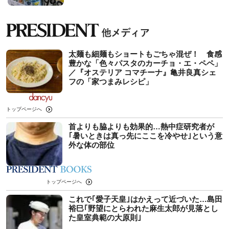
太麺も細麺もショートもごちゃ混ぜ！ 食感
豊かな「色々パスタのカーチョ・エ・ペペ」
／『オステリア コマチーナ』亀井良真シェ
フの「家つまみレシピ」
トップページへ
首よりも脇よりも効果的…熱中症研究者が
｢暑いときは真っ先にここを冷やせ｣という意
外な体の部位
トップページへ
これで｢愛子天皇｣はかえって近づいた…島田
裕巳｢野望にとらわれた麻生太郎が見落とし
た皇室典範の大原則｣