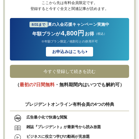
ここから先は有料会員限定です。
登録すると今すぐ全文と関連記事が読めます。
夏の入会応援キャンペーン実施中
8/31まで
4,800円
年額プランが
お得
（税込）
※年額プラン限定／他割引との併用不可
お申込みはこちら
今すぐ登録して続きを読む
（
最初の7日間無料
・無料期間内はいつでも解約可）
プレジデントオンライン有料会員の4つの特典
広告最小化で快適な閲覧
雑誌『プレジデント』が最新号から読み放題
ビジネスに役立つ学びの動画が見放題