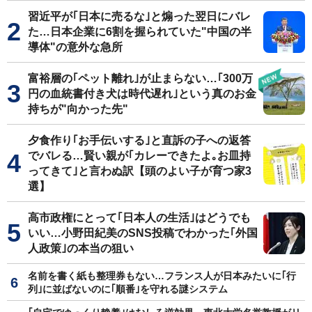
習近平が｢日本に売るな｣と煽った翌日にバレ
た…日本企業に6割を握られていた"中国の半
導体"の意外な急所
富裕層の｢ペット離れ｣が止まらない…｢300万
円の血統書付き犬は時代遅れ｣という真のお金
持ちが"向かった先"
夕食作り｢お手伝いする｣と直訴の子への返答
でバレる…賢い親が｢カレーできたよ｡お皿持
ってきて｣と言わぬ訳【頭のよい子が育つ家3
選】
高市政権にとって｢日本人の生活｣はどうでも
いい…小野田紀美のSNS投稿でわかった｢外国
人政策｣の本当の狙い
名前を書く紙も整理券もない…フランス人が日本みたいに｢行
列｣に並ばないのに｢順番｣を守れる謎システム