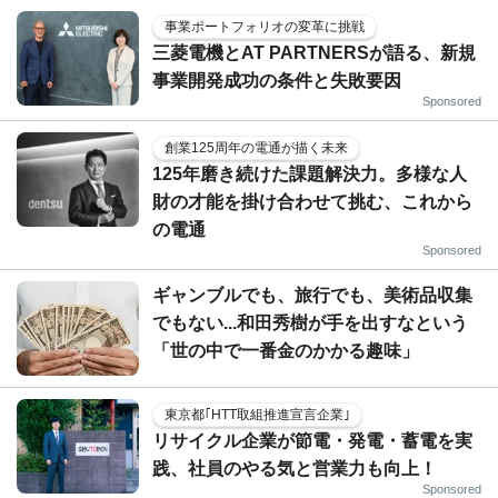
事業ポートフォリオの変革に挑戦
三菱電機とAT PARTNERSが語る、新規
事業開発成功の条件と失敗要因
Sponsored
創業125周年の電通が描く未来
125年磨き続けた課題解決力。多様な人
財の才能を掛け合わせて挑む、これから
の電通
Sponsored
ギャンブルでも、旅行でも、美術品収集
でもない...和田秀樹が手を出すなという
「世の中で一番金のかかる趣味」
東京都｢HTT取組推進宣言企業｣
リサイクル企業が節電・発電・蓄電を実
践、社員のやる気と営業力も向上！
Sponsored