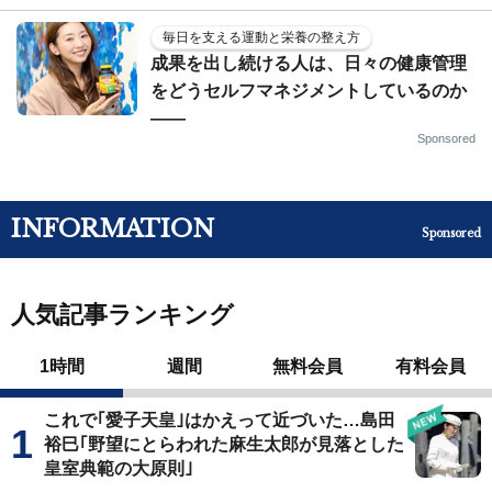
毎日を支える運動と栄養の整え方
成果を出し続ける人は、日々の健康管理
をどうセルフマネジメントしているのか
——
Sponsored
INFORMATION
Sponsored
人気記事ランキング
1時間
週間
無料会員
有料会員
これで｢愛子天皇｣はかえって近づいた…島田
裕巳｢野望にとらわれた麻生太郎が見落とした
皇室典範の大原則｣