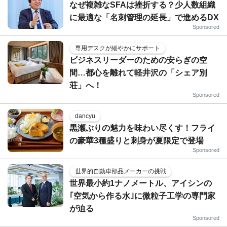
なぜ複雑なSFAは挫折する？少人数組織
に最適な「名刺管理の延長」で進めるDX
Sponsored
専用デスクが細やかにサポート
ビジネスリーダーのための安らぎの空
間…都心を離れて軽井沢の「シェア別
荘」へ！
Sponsored
dancyu
黒瀬ぶりの魅力を味わい尽くす！フライ
の豪華3種盛りと刺身が夏限定で登場
Sponsored
世界的自動車部品メーカーの挑戦
世界最小約1ナノメートル、アイシンの
｢空気から作る水｣に微粒子工学の専門家
が迫る
Sponsored