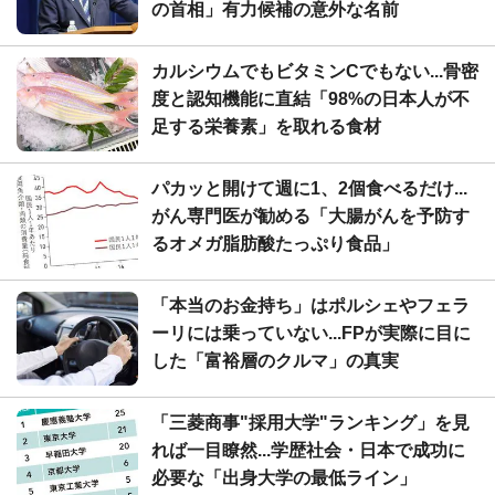
の首相」有力候補の意外な名前
カルシウムでもビタミンCでもない...骨密
度と認知機能に直結「98%の日本人が不
足する栄養素」を取れる食材
パカッと開けて週に1、2個食べるだけ...
がん専門医が勧める「大腸がんを予防す
るオメガ脂肪酸たっぷり食品」
「本当のお金持ち」はポルシェやフェラ
ーリには乗っていない...FPが実際に目に
した「富裕層のクルマ」の真実
「三菱商事"採用大学"ランキング」を見
れば一目瞭然...学歴社会・日本で成功に
必要な「出身大学の最低ライン」