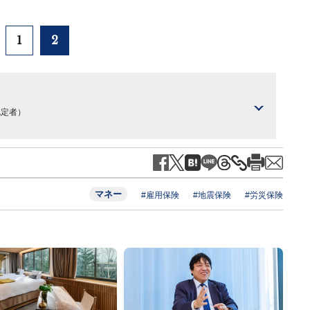
1
2
認定者）
マネー
#雇用保険
#地震保険
#労災保険