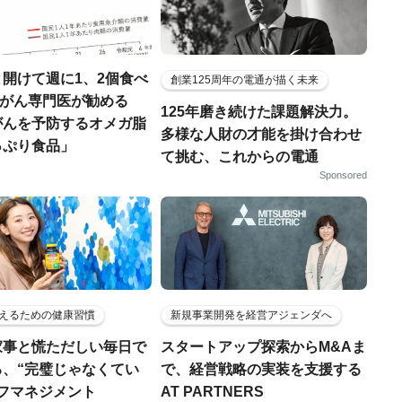
開けて週に1、2個食べ
創業125周年の電通が描く未来
..がん専門医が勧める
125年磨き続けた課題解決力。
がんを予防するオメガ脂
多様な人財の才能を掛け合わせ
っぷり食品」
て挑む、これからの電通
Sponsored
えるための健康習慣
新規事業開発を経営アジェンダへ
家事と慌ただしい毎日で
スタートアップ探索からM&Aま
る、“完璧じゃなくてい
で、経営戦略の実装を支援する
ルフマネジメント
AT PARTNERS