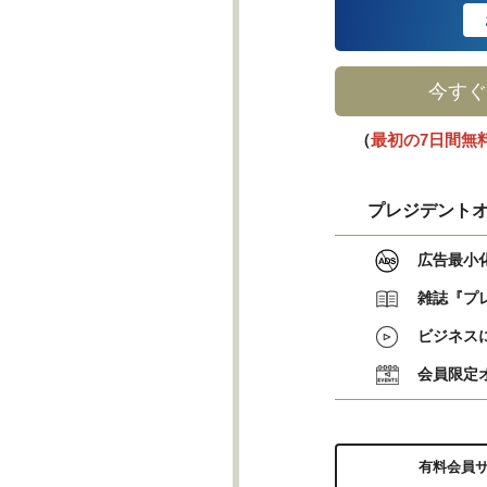
今すぐ
（
最初の7日間無
プレジデントオ
広告最小
雑誌『プ
ビジネス
会員限定
有料会員