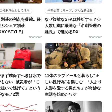
の福利厚生として活用
中堅企業にリーズナブルな新提案
と別荘の利点を凝縮…経
なぜ複雑なSFAは挫折する？少
選ぶシェア別荘
人数組織に最適な「名刺管理の
DAY STYLE｣
延長」で進めるDX
Sponsored
Sponsored
でまず確保すべきは水で
11体のラブドールと暮らし"正
もない...被災者が「こ
しい性行為"を楽しむ...「人より
は担いで逃げて」という
人形を愛する男たち」が奇妙な
なモノ2選
生活を始めたワケ