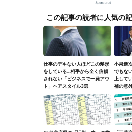
Sponsored
この記事の読者に人気の
仕事のデキない人ほどこの髪形
小泉進
をしている...相手から全く信頼
でもない
されない「ビジネスで一発アウ
上して
ト」ヘアスタイル3選
補の意