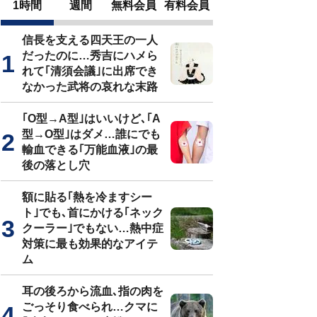
1時間
週間
無料会員
有料会員
信長を支える四天王の一人
だったのに…秀吉にハメら
れて｢清須会議｣に出席でき
なかった武将の哀れな末路
｢O型→A型｣はいいけど､｢A
型→O型｣はダメ…誰にでも
輸血できる｢万能血液｣の最
後の落とし穴
額に貼る｢熱を冷ますシー
ト｣でも､首にかける｢ネック
クーラー｣でもない…熱中症
対策に最も効果的なアイテ
ム
耳の後ろから流血､指の肉を
ごっそり食べられ…クマに