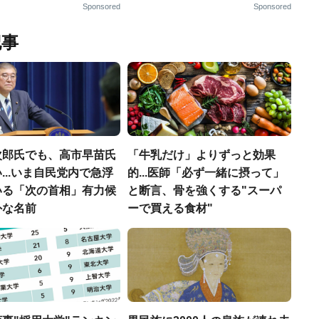
Sponsored
Sponsored
記事
次郎氏でも、高市早苗氏
「牛乳だけ」よりずっと効果
...いま自民党内で急浮
的...医師「必ず一緒に摂って」
いる「次の首相」有力候
と断言、骨を強くする"スーパ
外な名前
ーで買える食材"