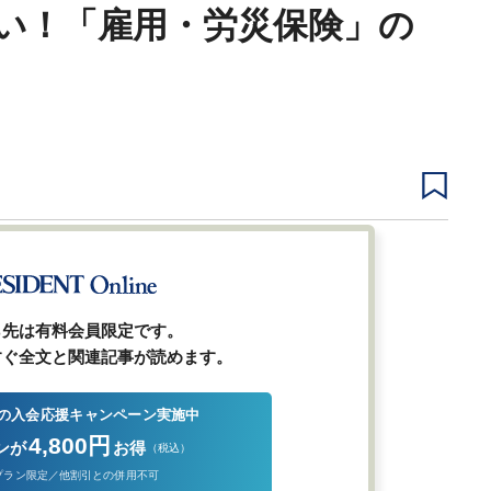
い！「雇用・労災保険」の
1
2
前ページ
ら先は有料会員限定です。
すぐ全文と関連記事が読めます。
の入会応援キャンペーン実施中
4,800円
ンが
お得
（税込）
プラン限定／他割引との併用不可