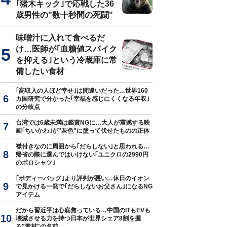
｢猪木キック｣で応戦した36
歳男性の"数十秒間の死闘"
味噌汁に入れて食べるだ
け…医師が｢血糖値スパイク
を抑える｣という冷蔵庫に常
備したい食材
｢高収入の人ほど幸せ｣は間違いだった…世界160
カ国研究で分かった｢幸福を感じにくくなる年収｣
の分岐点
台湾では6歳未満は鑑賞NGに…大人が震撼する映
画｢ちいかわ｣が"灰色"に塗って伏せたものの正体
襟付きなのに周囲から｢だらしない｣と思われる…
帰省の際に選んではいけない｢ユニクロの2990円
のポロシャツ｣
｢ボディーバッグ｣より評判が悪い…休日のイオン
で見かける一発で｢だらしないお父さん｣になるNG
アイテム
だから習近平は心底焦っている…中国のITもEVも
壊滅させる力を持つ日本が世界シェア8割を握
る"素材"の名前