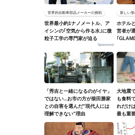
世界的自動車部品メーカーの挑戦
新しい形
世界最小約1ナノメートル、ア
ホテル
イシンの｢空気から作る水｣に微
営者が
粒子工学の専門家が迫る
｢GLAM
Sponsored
「秀吉と一緒になるのがイヤ」
大地震
ではない...お市の方が柴田勝家
も食料で
との自害を選んだ"現代人には
れだけ
理解できない"理由
最も重要