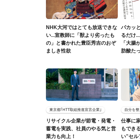
NHK大河ではとても放送できな
パカッと
い...宣教師に「獣より劣ったも
るだけ.
の」と書かれた豊臣秀吉のおぞ
「大腸
ましき性欲
肪酸た
東京都｢HTT取組推進宣言企業｣
自分を整
リサイクル企業が節電・発電・
仕事に
蓄電を実践、社員のやる気と営
もでき
業力も向上！
い”セ