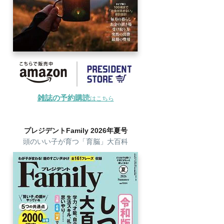
雑誌の予約購読
はこちら
プレジデントFamily 2026年夏号
頭のいい子が育つ「育脳」大百科