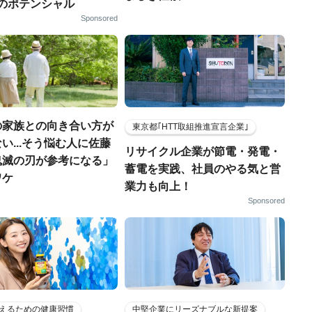
｣のポテンシャル
Sponsored
の家族との向き合い方が
東京都｢HTT取組推進宣言企業｣
い...そう悩む人に佐藤
リサイクル企業が節電・発電・
鬼滅の刃が参考になる」
蓄電を実践、社員のやる気と営
ワケ
業力も向上！
Sponsored
えるための健康習慣
中堅企業にリーズナブルな新提案