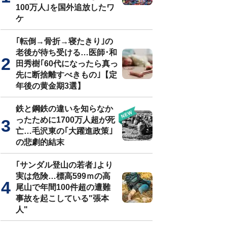
100万人｣を国外追放したワ
ケ
｢転倒→骨折→寝たきり｣の
老後が待ち受ける…医師･和
田秀樹｢60代になったら真っ
先に断捨離すべきもの｣【定
年後の黄金期3選】
鉄と鋼鉄の違いを知らなか
ったために1700万人超が死
亡…毛沢東の｢大躍進政策｣
の悲劇的結末
｢サンダル登山の若者｣より
実は危険…標高599ｍの高
尾山で年間100件超の遭難
事故を起こしている"張本
人"