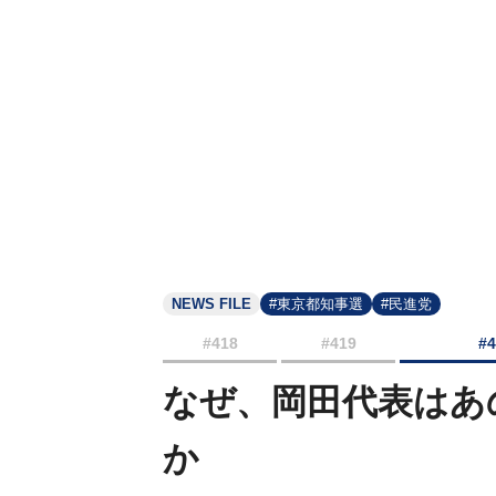
NEWS FILE
#東京都知事選
#民進党
#418
#419
#
なぜ、岡田代表はあ
か