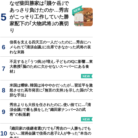
なぜ柴田勝家は｢賤ケ岳｣で
あっさり負けたのか…秀吉
がこっそり工作していた勝
家配下の｢大物武将｣の裏切
り
信長を支える四天王の一人だったのに…秀吉にハ
メられて｢清須会議｣に出席できなかった武将の哀
れな末路
不足すると｢うつ病｣が増え､子どものIQに影響…東
大教授｢脳のために欠かせないスーパーにある食
材｣
米国は曖昧､韓国は冷ややかだったが…習近平を激
怒させた高市発言に｢無言の支持｣を示した国の｢大
胆な手法｣
秀吉よりも大役を任されたのに､使い捨てに…｢清
須会議｣で最も損をした"織田家ナンバー2の武
将"の転落劇
｢織田家の後継者選び｣でも｢秀吉の一人勝ち｣でも
ない…清洲会議で信長の息子2人が争った"本当の