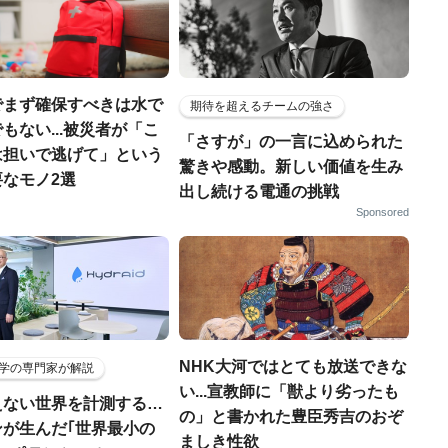
でまず確保すべきは水で
期待を超えるチームの強さ
もない...被災者が「こ
「さすが」の一言に込められた
は担いで逃げて」という
驚きや感動。新しい価値を生み
なモノ2選
出し続ける電通の挑戦
Sponsored
NHK大河ではとても放送できな
学の専門家が解説
い...宣教師に「獣より劣ったも
えない世界を計測する…
の」と書かれた豊臣秀吉のおぞ
ンが生んだ｢世界最小の
ましき性欲