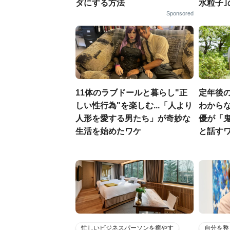
ダにする方法
水粒子
Sponsored
11体のラブドールと暮らし"正
定年後
しい性行為"を楽しむ...「人より
わからな
人形を愛する男たち」が奇妙な
優が「
生活を始めたワケ
と話す
忙しいビジネスパーソンを癒やす
自分を整