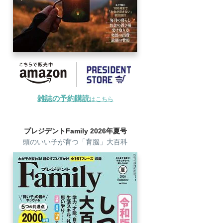
雑誌の予約購読
はこちら
プレジデントFamily 2026年夏号
頭のいい子が育つ「育脳」大百科