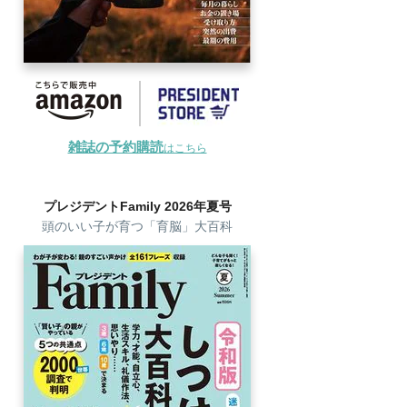
雑誌の予約購読
はこちら
プレジデントFamily 2026年夏号
頭のいい子が育つ「育脳」大百科