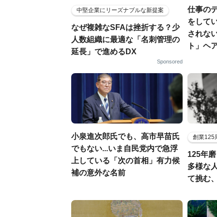
仕事の
中堅企業にリーズナブルな新提案
をしてい
なぜ複雑なSFAは挫折する？少
されな
人数組織に最適な「名刺管理の
ト」ヘ
延長」で進めるDX
Sponsored
小泉進次郎氏でも、高市早苗氏
創業12
でもない...いま自民党内で急浮
125年
上している「次の首相」有力候
多様な
補の意外な名前
て挑む