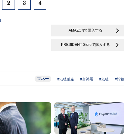
2
3
4
T』
AMAZONで購入する
PRESIDENT Storeで購入する
マネー
#老後破産
#富裕層
#老後
#貯蓄