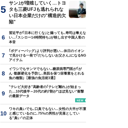
サン｣が増殖していく…トヨ
タも三菱UFJも逃れられな
い日本企業だけの"構造的欠
陥"
習近平が｢日本に行くな｣と煽っても､寿司は奪えな
い…｢スシロー14時間待ち｣が映し出す中国人客の
本音
｢ボディーバッグ｣より評判が悪い…休日のイオン
で見かける一発で｢だらしないお父さん｣になるNG
アイテム
イワシでもサンマでもない...糖尿病専門医が｢が
ん･動脈硬化を予防し､美肌を保つ栄養素をとれる
魚の種類｣【最強の魚活術3選】
"テレビ大好き"高齢者の｢テレビ離れ｣が始まっ
た…10代後半～20代の約7割が"ほぼ見ない"衝撃
の最新データ
ワキの臭いでも､口臭でもない…女性の大半が不潔
と感じているのに､75%の男性が見落としてい
る"臭い"の正体