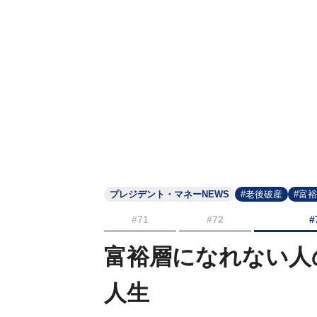
プレジデント・マネーNEWS
#老後破産
#富
#71
#72
#
富裕層になれない人
人生