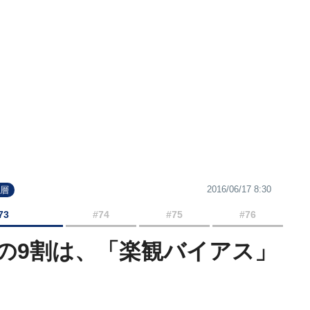
2016/06/17 8:30
裕層
73
#74
#75
#76
の9割は、「楽観バイアス」