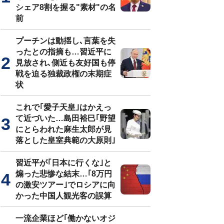
シェア8割を握る"素材"の名
前
プーチンは動揺し､言葉を失
ったとの指摘も…習近平に
見放され､側近も友好国も停
戦を迫る独裁政権の末期症
状
これで｢愛子天皇｣はかえっ
て近づいた…島田裕巳｢野望
にとらわれた麻生太郎が見
落とした皇室典範の大原則｣
習近平が｢日本に行くな｣と
煽った悲惨な結末…｢8万円
の激安ツアー｣でロシアに向
かった中国人観光客の誤算
一流企業ほど｢働かないオジ