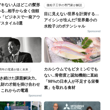
デキない人ほどこの髪形
微粒子工学の専門家が解説
る...相手から全く信頼
目に見えない世界を計測する…
い「ビジネスで一発アウ
アイシンが生んだ｢世界最小の
アスタイル3選
水粒子｣のポテンシャル
Sponsored
カルシウムでもビタミンCでも
5周年の電通が描く未来
ない...骨密度と認知機能に直結
磨き続けた課題解決力。
「98%の日本人が不足する栄養
人財の才能を掛け合わせ
素」を取れる食材
、これからの電通
Sponsored