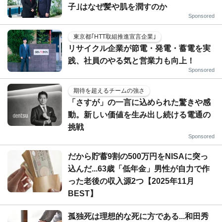
子｣はなぜ髪や肌を潤すのか
Sponsored
東京都｢HTT取組推進宣言企業｣
リサイクル企業が節電・発電・蓄電を実
践、社員のやる気と営業力も向上！
Sponsored
期待を超えるチームの強さ
「さすが」の一言に込められた驚きや感
動。新しい価値を生み出し続ける電通の
挑戦
Sponsored
だから貯蓄9割の500万円をNISAに突っ
込んだ...63歳「低年金」男性が自力で作
った老後の収入源2つ【2025年11月
BEST】
孤独死は理想的な死に方である...和田秀