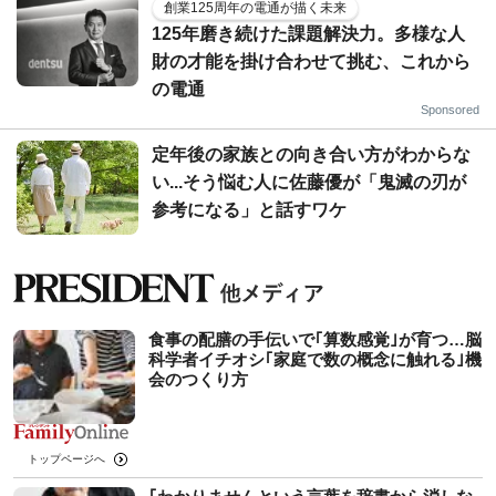
創業125周年の電通が描く未来
125年磨き続けた課題解決力。多様な人
財の才能を掛け合わせて挑む、これから
の電通
Sponsored
定年後の家族との向き合い方がわからな
い...そう悩む人に佐藤優が「鬼滅の刃が
参考になる」と話すワケ
食事の配膳の手伝いで｢算数感覚｣が育つ…脳
科学者イチオシ｢家庭で数の概念に触れる｣機
会のつくり方
トップページへ