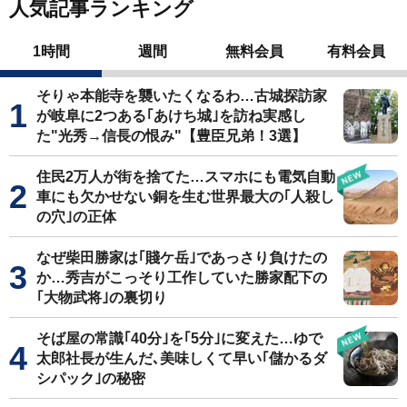
人気記事ランキング
1時間
週間
無料会員
有料会員
そりゃ本能寺を襲いたくなるわ…古城探訪家
が岐阜に2つある｢あけち城｣を訪ね実感し
た"光秀→信長の恨み"【豊臣兄弟！3選】
住民2万人が街を捨てた…スマホにも電気自動
車にも欠かせない銅を生む世界最大の｢人殺し
の穴｣の正体
なぜ柴田勝家は｢賤ケ岳｣であっさり負けたの
か…秀吉がこっそり工作していた勝家配下の
｢大物武将｣の裏切り
そば屋の常識｢40分｣を｢5分｣に変えた…ゆで
太郎社長が生んだ､美味しくて早い｢儲かるダ
シパック｣の秘密