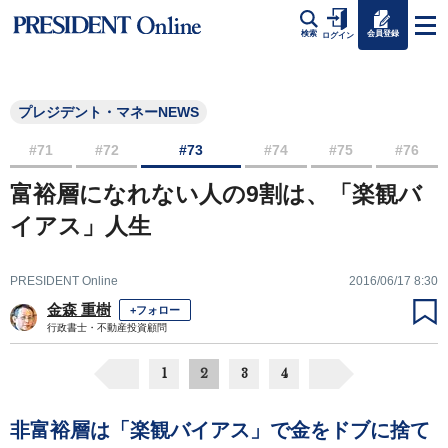
会員登録
検索
ログイン
プレジデント・マネーNEWS
#71
#72
#73
#74
#75
#76
富裕層になれない人の9割は、「楽観バ
イアス」人生
PRESIDENT Online
2016/06/17 8:30
金森 重樹
+フォロー
行政書士・不動産投資顧問
1
2
3
4
非富裕層は「楽観バイアス」で金をドブに捨て