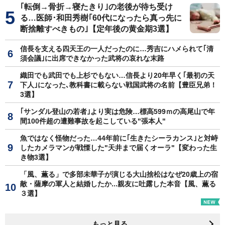
｢転倒→骨折→寝たきり｣の老後が待ち受け
る…医師･和田秀樹｢60代になったら真っ先に
断捨離すべきもの｣【定年後の黄金期3選】
信長を支える四天王の一人だったのに…秀吉にハメられて｢清
須会議｣に出席できなかった武将の哀れな末路
織田でも武田でも上杉でもない…信長より20年早く｢最初の天
下人｣になった､教科書に載らない戦国武将の名前【豊臣兄弟！
3選】
｢サンダル登山の若者｣より実は危険…標高599ｍの高尾山で年
間100件超の遭難事故を起こしている"張本人"
魚ではなく怪物だった…44年前に｢生きたシーラカンス｣と対峙
したカメラマンが戦慄した"天井まで届くオーラ"【変わった生
き物3選】
「風、薫る」で多部未華子が演じる大山捨松はなぜ20歳上の宿
敵・薩摩の軍人と結婚したか...親友に吐露した本音【風、薫る
３選】
もっと見る