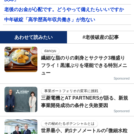
老後のお金が心配です。どうやって備えたらいいですか
中年破綻「高学歴高年収共働き」が危ない
あわせて読みたい
#老後破産の記事
dancyu
繊細な脂のりの刺身とサクサク3種盛り
フライ！黒瀬ぶりを堪能できる特別メニ
ュー
Sponsored
事業ポートフォリオの変革に挑戦
三菱電機とAT PARTNERSが語る、新規
事業開発成功の条件と失敗要因
Sponsored
その秘めたるポテンシャルとは
世界最小、約1ナノメートルの｢微細水粒