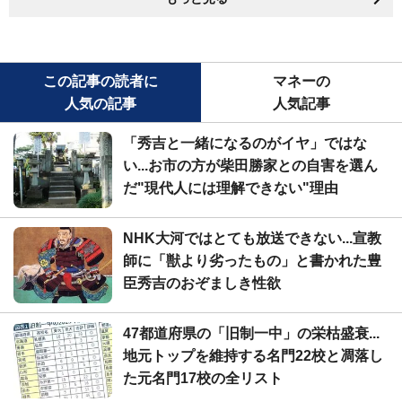
この記事の読者に
マネーの
人気の記事
人気記事
「秀吉と一緒になるのがイヤ」ではな
い...お市の方が柴田勝家との自害を選ん
だ"現代人には理解できない"理由
NHK大河ではとても放送できない...宣教
師に「獣より劣ったもの」と書かれた豊
臣秀吉のおぞましき性欲
47都道府県の「旧制一中」の栄枯盛衰...
地元トップを維持する名門22校と凋落し
た元名門17校の全リスト