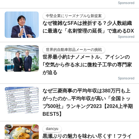
Sponsored
中堅企業にリーズナブルな新提案
なぜ複雑なSFAは挫折する？少人数組織
に最適な「名刺管理の延長」で進めるDX
Sponsored
世界的自動車部品メーカーの挑戦
世界最小約1ナノメートル、アイシンの
｢空気から作る水｣に微粒子工学の専門家
が迫る
Sponsored
なぜ三菱商事の平均年収は380万円も上
がったのか...平均年収が高い「全国トッ
プ500社」ランキング2023【2024上半期
BEST5】
dancyu
黒瀬ぶりの魅力を味わい尽くす！フライ