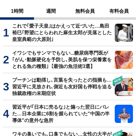
1時間
週間
無料会員
有料会員
これで｢愛子天皇｣はかえって近づいた…島田
裕巳｢野望にとらわれた麻生太郎が見落とした
皇室典範の大原則｣
イワシでもサンマでもない...糖尿病専門医が
｢がん･動脈硬化を予防し､美肌を保つ栄養素を
とれる魚の種類｣【最強の魚活術3選】
プーチンは動揺し､言葉を失ったとの指摘も…
習近平に見放され､側近も友好国も停戦を迫る
独裁政権の末期症状
習近平が｢日本に売るな｣と煽った翌日にバレ
た…日本企業に6割を握られていた"中国の半
導体"の意外な急所
ワキの臭いでも､口臭でもない…女性の大半が