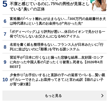
不潔と感じているのに､75%の男性が見落とし
ている"臭い"の正体
富裕層の｢ペット離れ｣が止まらない…｢300万円の血統書付き犬
は時代遅れ｣という真のお金持ちが"向かった先"
｢ボディーバッグ｣より評判が悪い…休日のイオンで見かける一
発で｢だらしないお父さん｣になるNGアイテム
名前を書く紙も整理券もない…フランス人が日本みたいに｢行
列｣に並ばないのに｢順番｣を守れる謎システム
習近平が｢日本に行くな｣と煽った悲惨な結果…友好国･ロシア
に向かった中国人客の｢ぼったくり被害｣､死者も【2026年4月
BEST】
夕食作り｢お手伝いする｣と直訴の子への返答でバレる…賢い親
が｢カレーできたよ｡お皿持ってきて｣と言わぬ訳【頭のよい子
が育つ家3選】
もっと見る