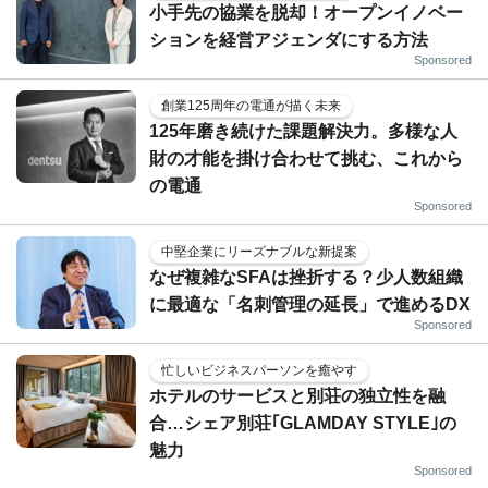
小手先の協業を脱却！オープンイノベー
ションを経営アジェンダにする方法
Sponsored
創業125周年の電通が描く未来
125年磨き続けた課題解決力。多様な人
財の才能を掛け合わせて挑む、これから
の電通
Sponsored
中堅企業にリーズナブルな新提案
なぜ複雑なSFAは挫折する？少人数組織
に最適な「名刺管理の延長」で進めるDX
Sponsored
忙しいビジネスパーソンを癒やす
ホテルのサービスと別荘の独立性を融
合…シェア別荘｢GLAMDAY STYLE｣の
魅力
Sponsored