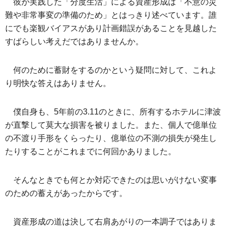
彼が実践した「分度生活」による資産形成は「不意の災
難や非常事変の準備のため」とはっきり述べています。誰
にでも楽観バイアスがあり計画錯誤があることを見越した
すばらしい考えだではありませんか。
何のために蓄財をするのかという疑問に対して、これよ
り明快な答えはありません。
僕自身も、5年前の3.11のときに、所有するホテルに津波
が直撃して莫大な損害を被りました。また、個人で億単位
の不渡り手形をくらったり、億単位の不測の損失が発生し
たりすることがこれまでに何回かありました。
そんなときでも何とか対応できたのは思いがけない変事
のための蓄えがあったからです。
資産形成の道は決して右肩あがりの一本調子ではありま