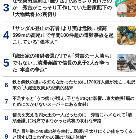
なぜ柴田勝家は｢賤ケ岳｣であっさり負けたの
か…秀吉がこっそり工作していた勝家配下の
｢大物武将｣の裏切り
｢サンダル登山の若者｣より実は危険…標高
599ｍの高尾山で年間100件超の遭難事故を起
こしている"張本人"
｢織田家の後継者選び｣でも｢秀吉の一人勝ち｣
でもない…清洲会議で信長の息子2人が争っ
た"本当の争点"
鉄と鋼鉄の違いを知らなかったために1700万人超が死亡…毛沢
東の｢大躍進政策｣の悲劇的結末
不足すると｢うつ病｣が増え､子どものIQに影響…東大教授｢脳の
ために欠かせないスーパーにある食材｣
信長を支える四天王の一人だったのに…秀吉にハメられて｢清
須会議｣に出席できなかった武将の哀れな末路
見た目年齢に40歳の差を生む…医師が｢太りにくい体をつくる｣
と話す1日にわずか10回の"脱ET体操"