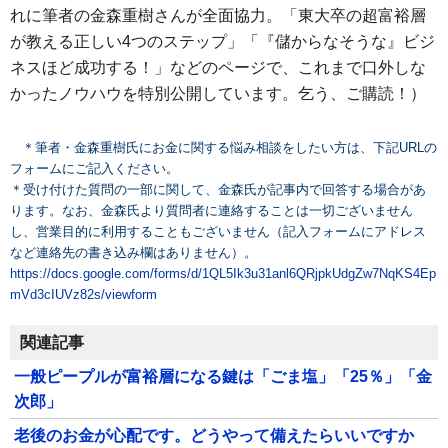
れに筆者の金森重樹さんが全面協力。「東大卒の超富裕層
が教える正しい4つのステップ」「『儲からなそうな』ビジ
ネスほど成功する！」などのページで、これまで口外しな
かったノウハウを特別公開しています。乞う、ご購読！）
＊筆者・金森重樹氏にお金に関する悩み相談をしたい方は、下記URLの
フォームにご記入ください。
＊受け付けた質問の一部に関して、金森氏が記事内で回答する場合があ
ります。なお、金森氏より質問者に連絡することは一切ございません
し、営業目的に利用することもございません（記入フォームにアドレス
など連絡先の書き込み欄はありません）。
https://docs.google.com/forms/d/1QL5Ik3u31anl6QRjpkUdgZw7NqKS4Ep
mVd3cIUVz82s/viewform
関連記事
一般ピープルが富裕層になる鍵は「ごま塩」「25％」「金
次郎」
老後のお金が心配です。どうやって備えたらいいですか