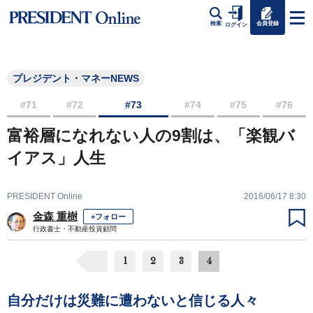
会員登録
検索
ログイン
プレジデント・マネーNEWS
#71
#72
#73
#74
#75
#76
富裕層になれない人の9割は、「楽観バ
イアス」人生
PRESIDENT Online
2016/06/17 8:30
金森 重樹
+フォロー
行政書士・不動産投資顧問
1
2
3
4
自分だけは災難に遭わないと信じる人々