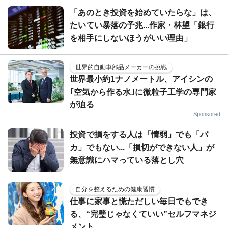
「あのとき投資を始めていたらな」は、
たいてい暴落の予兆...作家・林望「銀行
を相手にしないほうがいい理由」
世界的自動車部品メーカーの挑戦
世界最小約1ナノメートル、アイシンの
｢空気から作る水｣に微粒子工学の専門家
が迫る
Sponsored
投資で損をする人は「情弱」でも「バ
カ」でもない...「損切ができない人」が
無意識にハマっている落とし穴
自分を整えるための健康習慣
仕事に家事と慌ただしい毎日でもでき
る、“完璧じゃなくていい”セルフマネジ
メント