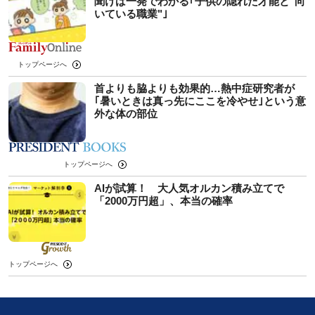
聞けば一発でわかる｢子供の隠れた才能と"向
いている職業"｣
トップページへ
首よりも脇よりも効果的…熱中症研究者が
｢暑いときは真っ先にここを冷やせ｣という意
外な体の部位
トップページへ
AIが試算！ 大人気オルカン積み立てで
「2000万円超」、本当の確率
トップページへ