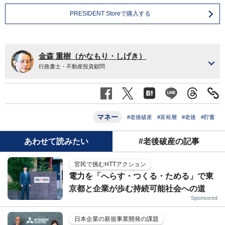
PRESIDENT Storeで購入する
金森 重樹（かなもり・しげき）
行政書士・不動産投資顧問
マネー
#老後破産
#富裕層
#老後
#貯蓄
あわせて読みたい
#老後破産の記事
官民で挑むHTTアクション
電力を「へらす・つくる・ためる」で東
京都と企業が歩む持続可能社会への道
Sponsored
日本企業の新規事業開発の課題