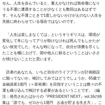
せん。人生を歩んでいると、蓄えがなければ致命傷になり
うる不運に遭遇することが少なくとも数回はあるはずで
す。そんな不運ごときで1度しかないかけがえのない人生を
失敗に終わらせている場合ではないのです。
「人生は楽しまなくては」というキリギリスは、環境が
変化して冬になってアリが助けなければ死んでもしかたが
ない状況でした。そんな時になって、自分が浪費を尽くし
たことを棚に上げて、国や他人に頼るということはいささ
か情けないことだと思います。
読者のあなたも、いちど自分のライフプランが計画錯誤
に陥ってないか、検討してみてはどうでしょうか。65歳で
金融資産1億円（＝富裕層）を目指すということは数々の不
運も織り込んで検討する必要があるということです。（編
注：発売されたばかりの『PRESIDENT NEXT』vol.16の特
集は「誰でも、ゼロから1億円 お金が貯まる生き方」。こ