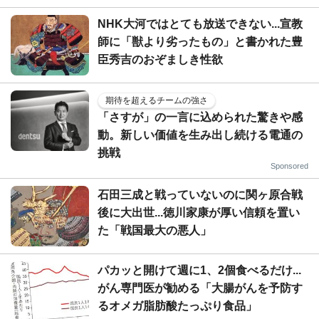
NHK大河ではとても放送できない...宣教
師に「獣より劣ったもの」と書かれた豊
臣秀吉のおぞましき性欲
期待を超えるチームの強さ
「さすが」の一言に込められた驚きや感
動。新しい価値を生み出し続ける電通の
挑戦
Sponsored
石田三成と戦っていないのに関ヶ原合戦
後に大出世...徳川家康が厚い信頼を置い
た「戦国最大の悪人」
パカッと開けて週に1、2個食べるだけ...
がん専門医が勧める「大腸がんを予防す
るオメガ脂肪酸たっぷり食品」