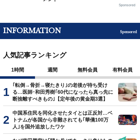
Sponsored
INFORMATION
Sponsored
人気記事ランキング
1時間
週間
無料会員
有料会員
｢転倒→骨折→寝たきり｣の老後が待ち受け
る…医師･和田秀樹｢60代になったら真っ先に
断捨離すべきもの｣【定年後の黄金期3選】
中国系住民を同化させたタイとは正反対…ベ
トナムが各国から非難されても｢華僑100万
人｣を国外追放したワケ