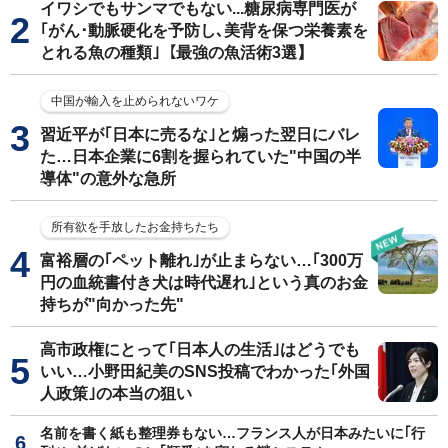
イワシでもサンマでもない...糖尿病専門医が
｢がん･動脈硬化を予防し､美背を保つ栄養素を
とれる魚の種類｣【最強の魚活術3選】
中国が輸入を止められないワケ
習近平が｢日本に売るな｣と煽った翌日にバレ
た…日本企業に6割を握られていた"中国の半
導体"の意外な急所
所有欲を手放したお金持ちたち
富裕層の｢ペット離れ｣が止まらない…｢300万
円の血統書付き犬は時代遅れ｣という真のお金
持ちが"向かった先"
高市政権にとって｢日本人の生活｣はどうでも
いい…小野田紀美のSNS投稿でわかった｢外国
人政策｣の本当の狙い
名前を書く紙も整理券もない…フランス人が日本みたいに｢行