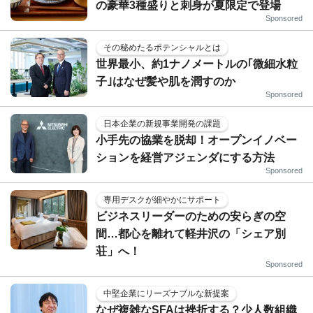
の豪華3種盛りと刺身が夏限定で登場
Sponsored
その秘めたるポテンシャルとは
世界最小、約1ナノメートルの｢微細水粒
子｣はなぜ髪や肌を潤すのか
Sponsored
日本企業の新規事業開発の課題
小手先の協業を脱却！オープンイノベー
ションを経営アジェンダにする方法
Sponsored
専用デスクが細やかにサポート
ビジネスリーダーのための安らぎの空
間…都心を離れて軽井沢の「シェア別
荘」へ！
Sponsored
中堅企業にリーズナブルな新提案
なぜ複雑なSFAは挫折する？少人数組織