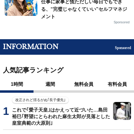
仕事に家事と慌ただしい毎日でもでき
る、“完璧じゃなくていい”セルフマネジ
メント
Sponsored
INFORMATION
Sponsored
人気記事ランキング
1時間
週間
無料会員
有料会員
改正されど揺るがぬ｢長子優先｣
これで｢愛子天皇｣はかえって近づいた…島田
裕巳｢野望にとらわれた麻生太郎が見落とした
皇室典範の大原則｣