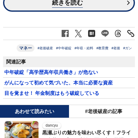
続きを読む
マネー
#老後破産
#中年破綻
#年収・給料
#教育費
#老後
#ガン
関連記事
中年破綻「高学歴高年収共働き」が危ない
がんになって初めて気づいた、本当に必要な資産
目を覚ませ！ 年金制度はもう破綻している
あわせて読みたい
#老後破産の記事
dancyu
黒瀬ぶりの魅力を味わい尽くす！フライ