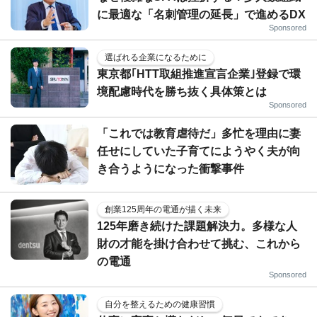
に最適な「名刺管理の延長」で進めるDX
Sponsored
選ばれる企業になるために
東京都｢HTT取組推進宣言企業｣登録で環
境配慮時代を勝ち抜く具体策とは
Sponsored
「これでは教育虐待だ」多忙を理由に妻
任せにしていた子育てにようやく夫が向
き合うようになった衝撃事件
創業125周年の電通が描く未来
125年磨き続けた課題解決力。多様な人
財の才能を掛け合わせて挑む、これから
の電通
Sponsored
自分を整えるための健康習慣