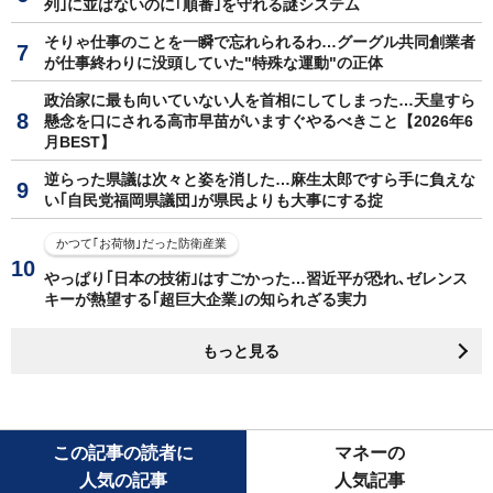
列｣に並ばないのに｢順番｣を守れる謎システム
そりゃ仕事のことを一瞬で忘れられるわ…グーグル共同創業者
が仕事終わりに没頭していた"特殊な運動"の正体
政治家に最も向いていない人を首相にしてしまった…天皇すら
懸念を口にされる高市早苗がいますぐやるべきこと【2026年6
月BEST】
逆らった県議は次々と姿を消した…麻生太郎ですら手に負えな
い｢自民党福岡県議団｣が県民よりも大事にする掟
かつて｢お荷物｣だった防衛産業
やっぱり｢日本の技術｣はすごかった…習近平が恐れ､ゼレンス
キーが熱望する｢超巨大企業｣の知られざる実力
もっと見る
この記事の読者に
マネーの
人気の記事
人気記事