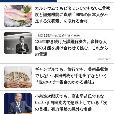
カルシウムでもビタミンCでもない...骨密
度と認知機能に直結「98%の日本人が不
足する栄養素」を取れる食材
創業125周年の電通が描く未来
125年磨き続けた課題解決力。多様な人
財の才能を掛け合わせて挑む、これから
の電通
Sponsored
ギャンブルでも、旅行でも、美術品収集
でもない...和田秀樹が手を出すなという
「世の中で一番金のかかる趣味」
小泉進次郎氏でも、高市早苗氏でもな
い...いま自民党内で急浮上している「次
の首相」有力候補の意外な名前