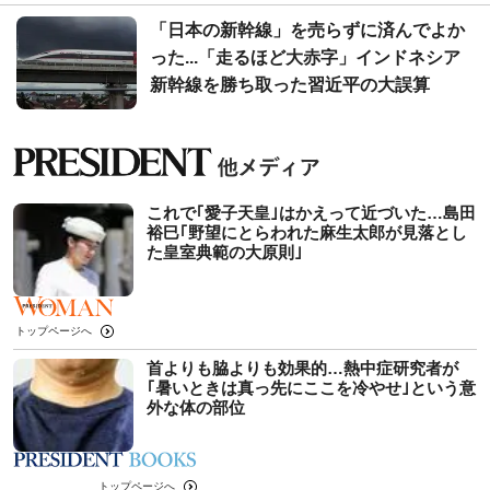
「日本の新幹線」を売らずに済んでよか
った...「走るほど大赤字」インドネシア
新幹線を勝ち取った習近平の大誤算
これで｢愛子天皇｣はかえって近づいた…島田
裕巳｢野望にとらわれた麻生太郎が見落とし
た皇室典範の大原則｣
トップページへ
首よりも脇よりも効果的…熱中症研究者が
｢暑いときは真っ先にここを冷やせ｣という意
外な体の部位
トップページへ