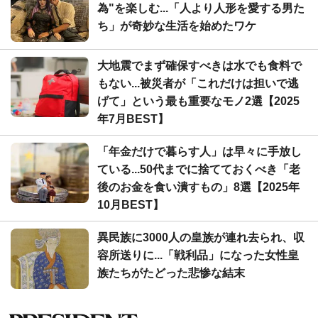
為"を楽しむ...「人より人形を愛する男た
ち」が奇妙な生活を始めたワケ
大地震でまず確保すべきは水でも食料で
もない...被災者が「これだけは担いで逃
げて」という最も重要なモノ2選【2025
年7月BEST】
「年金だけで暮らす人」は早々に手放し
ている...50代までに捨てておくべき「老
後のお金を食い潰すもの」8選【2025年
10月BEST】
異民族に3000人の皇族が連れ去られ、収
容所送りに...「戦利品」になった女性皇
族たちがたどった悲惨な結末