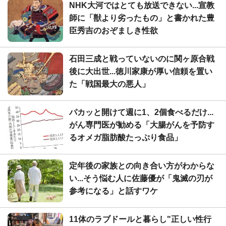
NHK大河ではとても放送できない...宣教
師に「獣より劣ったもの」と書かれた豊
臣秀吉のおぞましき性欲
石田三成と戦っていないのに関ヶ原合戦
後に大出世...徳川家康が厚い信頼を置い
た「戦国最大の悪人」
パカッと開けて週に1、2個食べるだけ...
がん専門医が勧める「大腸がんを予防す
るオメガ脂肪酸たっぷり食品」
定年後の家族との向き合い方がわからな
い...そう悩む人に佐藤優が「鬼滅の刃が
参考になる」と話すワケ
11体のラブドールと暮らし"正しい性行