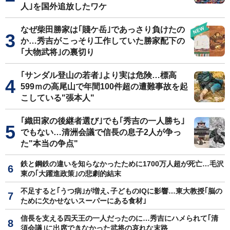
人｣を国外追放したワケ
なぜ柴田勝家は｢賤ケ岳｣であっさり負けたの
か…秀吉がこっそり工作していた勝家配下の
｢大物武将｣の裏切り
｢サンダル登山の若者｣より実は危険…標高
599ｍの高尾山で年間100件超の遭難事故を起
こしている"張本人"
｢織田家の後継者選び｣でも｢秀吉の一人勝ち｣
でもない…清洲会議で信長の息子2人が争っ
た"本当の争点"
鉄と鋼鉄の違いを知らなかったために1700万人超が死亡…毛沢
東の｢大躍進政策｣の悲劇的結末
不足すると｢うつ病｣が増え､子どものIQに影響…東大教授｢脳の
ために欠かせないスーパーにある食材｣
信長を支える四天王の一人だったのに…秀吉にハメられて｢清
須会議｣に出席できなかった武将の哀れな末路