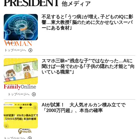
不足すると｢うつ病｣が増え､子どものIQに影
響…東大教授｢脳のために欠かせないスーパ
ーにある食材｣
トップページへ
スマホ三昧="残念な子"ではなかった…AIに
聞けば一発でわかる｢子供の隠れた才能と"向
いている職業"｣
トップページへ
AIが試算！ 大人気オルカン積み立てで
「2000万円超」、本当の確率
トップページへ