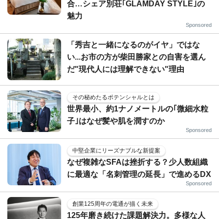
合…シェア別荘｢GLAMDAY STYLE｣の
魅力
Sponsored
「秀吉と一緒になるのがイヤ」ではな
い...お市の方が柴田勝家との自害を選ん
だ"現代人には理解できない"理由
その秘めたるポテンシャルとは
世界最小、約1ナノメートルの｢微細水粒
子｣はなぜ髪や肌を潤すのか
Sponsored
中堅企業にリーズナブルな新提案
なぜ複雑なSFAは挫折する？少人数組織
に最適な「名刺管理の延長」で進めるDX
Sponsored
創業125周年の電通が描く未来
125年磨き続けた課題解決力。多様な人