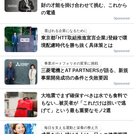
財の才能を掛け合わせて挑む、これから
の電通
Sponsored
選ばれる企業になるために
東京都｢HTT取組推進宣言企業｣登録で環
境配慮時代を勝ち抜く具体策とは
Sponsored
事業ポートフォリオの変革に挑戦
三菱電機とAT PARTNERSが語る、新規
事業開発成功の条件と失敗要因
Sponsored
大地震でまず確保すべきは水でも食料で
もない...被災者が「これだけは担いで逃
げて」という最も重要なモノ2選
毎日を支える運動と栄養の整え方