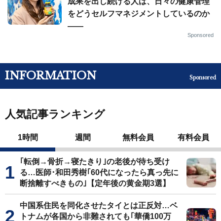
成果を出し続ける人は、日々の健康管理
をどうセルフマネジメントしているのか
——
Sponsored
INFORMATION
Sponsored
人気記事ランキング
1時間
週間
無料会員
有料会員
｢転倒→骨折→寝たきり｣の老後が待ち受け
る…医師･和田秀樹｢60代になったら真っ先に
断捨離すべきもの｣【定年後の黄金期3選】
中国系住民を同化させたタイとは正反対…ベ
トナムが各国から非難されても｢華僑100万