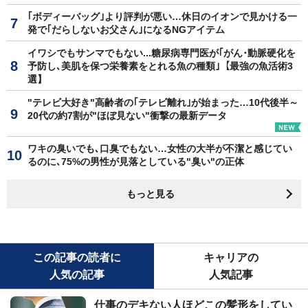
｢ボディーバッグ｣より評判が悪い…休日のイオンで見かける一
発で｢だらしないお父さん｣になるNGアイテム
イワシでもサンマでもない...糖尿病専門医が｢がん･動脈硬化を
予防し､美肌を保つ栄養素をとれる魚の種類｣【最強の魚活術3
選】
"テレビ大好き"高齢者の｢テレビ離れ｣が始まった…10代後半～
20代の約7割が"ほぼ見ない"衝撃の最新データ
ワキの臭いでも､口臭でもない…女性の大半が不潔と感じてい
るのに､75%の男性が見落としている"臭い"の正体
もっと見る
この記事の読者に
キャリアの
人気の記事
人気記事
仕事のデキない人ほどこの髪形をしてい