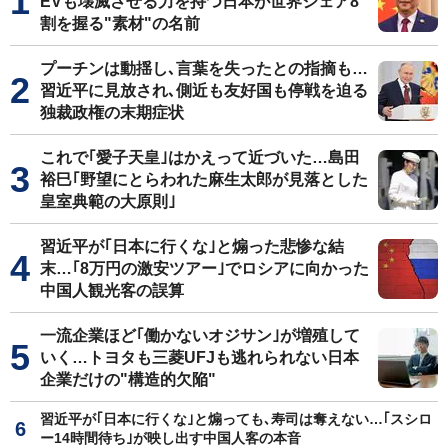
EVも壊滅させる力を持つ日本が世界シェア8
割を握る"素材"の名前
プーチンは動揺し､言葉を失ったとの指摘も…
習近平に見放され､側近も友好国も停戦を迫る
独裁政権の末期症状
これで｢愛子天皇｣はかえって近づいた…島田
裕巳｢野望にとらわれた麻生太郎が見落とした
皇室典範の大原則｣
習近平が｢日本に行くな｣と煽った悲惨な結
末…｢8万円の激安ツアー｣でロシアに向かった
中国人観光客の誤算
一流企業ほど｢働かないオジサン｣が増殖して
いく…トヨタも三菱UFJも逃れられない日本
企業だけの"構造的欠陥"
習近平が｢日本に行くな｣と煽っても､寿司は奪えない…｢スシロ
ー14時間待ち｣が映し出す中国人客の本音