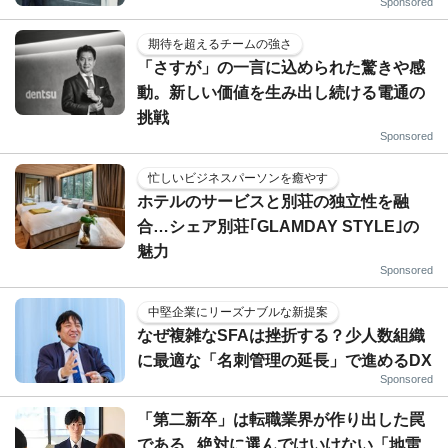
Sponsored
期待を超えるチームの強さ
「さすが」の一言に込められた驚きや感
動。新しい価値を生み出し続ける電通の
挑戦
Sponsored
忙しいビジネスパーソンを癒やす
ホテルのサービスと別荘の独立性を融
合…シェア別荘｢GLAMDAY STYLE｣の
魅力
Sponsored
中堅企業にリーズナブルな新提案
なぜ複雑なSFAは挫折する？少人数組織
に最適な「名刺管理の延長」で進めるDX
Sponsored
「第二新卒」は転職業界が作り出した罠
である...絶対に選んではいけない「地雷