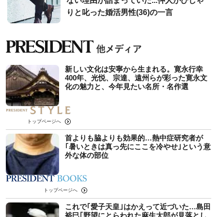
ない理由が詰まっていた...仲人がぴしゃ
りと叱った婚活男性(36)の一言
新しい文化は安寧から生まれる。寛永行幸
400年、光悦、宗達、遠州らが彩った寛永文
化の魅力と、今年見たい名所・名作選
トップページへ
首よりも脇よりも効果的…熱中症研究者が
｢暑いときは真っ先にここを冷やせ｣という意
外な体の部位
トップページへ
これで｢愛子天皇｣はかえって近づいた…島田
裕巳｢野望にとらわれた麻生太郎が見落とし