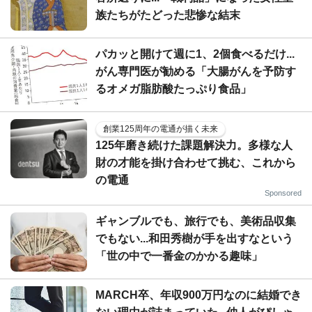
族たちがたどった悲惨な結末
パカッと開けて週に1、2個食べるだけ...
がん専門医が勧める「大腸がんを予防す
るオメガ脂肪酸たっぷり食品」
創業125周年の電通が描く未来
125年磨き続けた課題解決力。多様な人
財の才能を掛け合わせて挑む、これから
の電通
Sponsored
ギャンブルでも、旅行でも、美術品収集
でもない...和田秀樹が手を出すなという
「世の中で一番金のかかる趣味」
MARCH卒、年収900万円なのに結婚でき