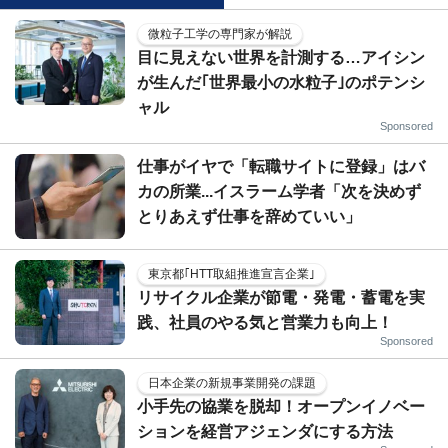
微粒子工学の専門家が解説
目に見えない世界を計測する…アイシン
が生んだ｢世界最小の水粒子｣のポテンシ
ャル
Sponsored
仕事がイヤで「転職サイトに登録」はバ
カの所業...イスラーム学者「次を決めず
とりあえず仕事を辞めていい」
東京都｢HTT取組推進宣言企業｣
リサイクル企業が節電・発電・蓄電を実
践、社員のやる気と営業力も向上！
Sponsored
日本企業の新規事業開発の課題
小手先の協業を脱却！オープンイノベー
ションを経営アジェンダにする方法