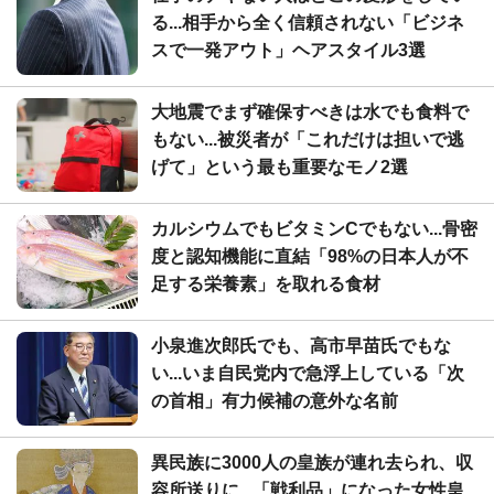
る...相手から全く信頼されない「ビジネ
スで一発アウト」ヘアスタイル3選
大地震でまず確保すべきは水でも食料で
もない...被災者が「これだけは担いで逃
げて」という最も重要なモノ2選
カルシウムでもビタミンCでもない...骨密
度と認知機能に直結「98%の日本人が不
足する栄養素」を取れる食材
小泉進次郎氏でも、高市早苗氏でもな
い...いま自民党内で急浮上している「次
の首相」有力候補の意外な名前
異民族に3000人の皇族が連れ去られ、収
容所送りに...「戦利品」になった女性皇