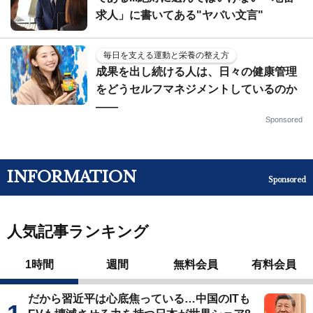
求人」に書いてある"ヤバい文言"
毎日を支える運動と栄養の整え方
成果を出し続ける人は、日々の健康管理
をどうセルフマネジメントしているのか
——
Sponsored
INFORMATION
Sponsored
人気記事ランキング
1時間
週間
無料会員
有料会員
だから習近平は心底焦っている…中国のITも