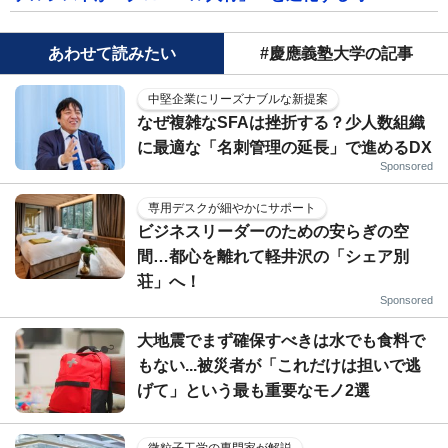
あわせて読みたい
#慶應義塾大学の記事
中堅企業にリーズナブルな新提案
なぜ複雑なSFAは挫折する？少人数組織
に最適な「名刺管理の延長」で進めるDX
Sponsored
専用デスクが細やかにサポート
ビジネスリーダーのための安らぎの空
間…都心を離れて軽井沢の「シェア別
荘」へ！
Sponsored
大地震でまず確保すべきは水でも食料で
もない...被災者が「これだけは担いで逃
げて」という最も重要なモノ2選
微粒子工学の専門家が解説