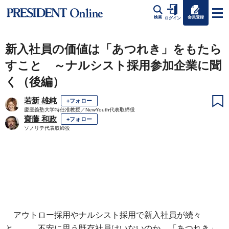
会員登録
検索
ログイン
新入社員の価値は「あつれき」をもたら
すこと ～ナルシスト採用参加企業に聞
く（後編）
若新 雄純
+フォロー
慶應義塾大学特任准教授／NewYouth代表取締役
齋藤 和政
+フォロー
ソノリテ代表取締役
アウトロー採用やナルシスト採用で新入社員が続々
と……。不安に思う既存社員はいないのか。「あつれき」