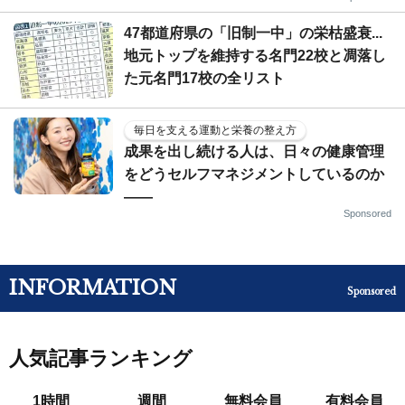
47都道府県の「旧制一中」の栄枯盛衰...
地元トップを維持する名門22校と凋落し
た元名門17校の全リスト
毎日を支える運動と栄養の整え方
成果を出し続ける人は、日々の健康管理
をどうセルフマネジメントしているのか
——
Sponsored
INFORMATION
Sponsored
人気記事ランキング
1時間
週間
無料会員
有料会員