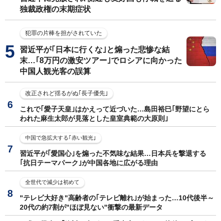
独裁政権の末期症状
犯罪の片棒を担がされていた
習近平が｢日本に行くな｣と煽った悲惨な結
末…｢8万円の激安ツアー｣でロシアに向かった
中国人観光客の誤算
改正されど揺るがぬ｢長子優先｣
これで｢愛子天皇｣はかえって近づいた…島田裕巳｢野望にとら
われた麻生太郎が見落とした皇室典範の大原則｣
中国で急拡大する｢赤い観光｣
習近平が｢愛国心｣を煽った不気味な結果…日本兵を撃退する
｢抗日テーマパーク｣が中国各地に広がる理由
全世代で減少は初めて
"テレビ大好き"高齢者の｢テレビ離れ｣が始まった…10代後半～
20代の約7割が"ほぼ見ない"衝撃の最新データ