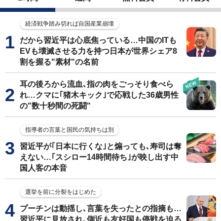
経済戦争踏み切れば自国産業崩壊
だから習近平は心底焦っている…中国のITも
EVも壊滅させる力を持つ日本が世界シェア8
割を握る"素材"の名前
耳の後ろから流血､指の肉をごっそり食べら
れ…クマに｢猪木キック｣で応戦した36歳男性
の"数十秒間の死闘"
指導者の言葉と国民の気持ちは別
習近平が｢日本に行くな｣と煽っても､寿司は奪
えない…｢スシロー14時間待ち｣が映し出す中
国人客の本音
選挙を前に分裂をはじめた
プーチンは動揺し､言葉を失ったとの指摘も…
習近平に見放され､側近も友好国も停戦を迫る