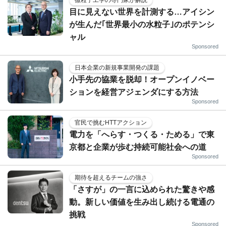
目に見えない世界を計測する…アイシン
が生んだ｢世界最小の水粒子｣のポテンシ
ャル
Sponsored
日本企業の新規事業開発の課題
小手先の協業を脱却！オープンイノベー
ションを経営アジェンダにする方法
Sponsored
官民で挑むHTTアクション
電力を「へらす・つくる・ためる」で東
京都と企業が歩む持続可能社会への道
Sponsored
期待を超えるチームの強さ
「さすが」の一言に込められた驚きや感
動。新しい価値を生み出し続ける電通の
挑戦
Sponsored