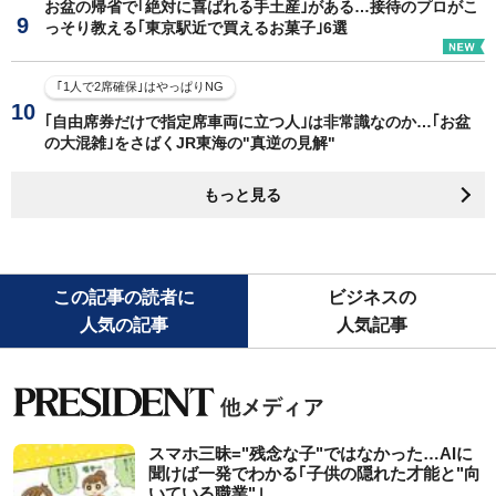
お盆の帰省で｢絶対に喜ばれる手土産｣がある…接待のプロがこ
っそり教える｢東京駅近で買えるお菓子｣6選
｢1人で2席確保｣はやっぱりNG
｢自由席券だけで指定席車両に立つ人｣は非常識なのか…｢お盆
の大混雑｣をさばくJR東海の"真逆の見解"
もっと見る
この記事の読者に
ビジネスの
人気の記事
人気記事
スマホ三昧="残念な子"ではなかった…AIに
聞けば一発でわかる｢子供の隠れた才能と"向
いている職業"｣