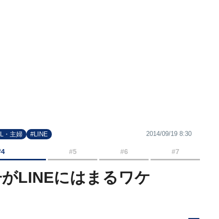
2014/09/19 8:30
OL・主婦
#LINE
#4
#5
#6
#7
子がLINEにはまるワケ