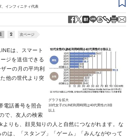
家、インフィニティ代表
1
2
次ページ
INEは、スマート
セージを送信できる
ーザーの月の平均利
めた他の世代より突
グラフを拡大
帯電話番号を照合
10代女子のLINE利用時間は40代男性の3倍
以上
なので、友人の検索
ookよりも、顔見知りの人と自然につながれます。な
いるのは、「スタンプ」「ゲーム」「みんながやって