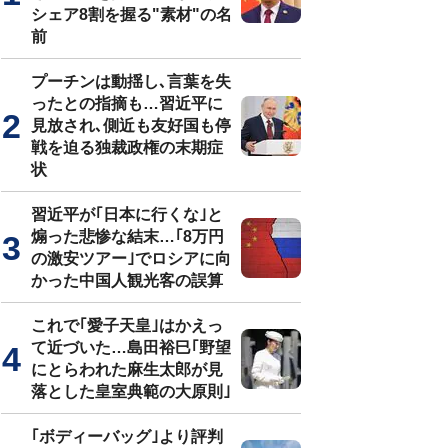
シェア8割を握る"素材"の名
前
プーチンは動揺し､言葉を失
ったとの指摘も…習近平に
見放され､側近も友好国も停
戦を迫る独裁政権の末期症
状
習近平が｢日本に行くな｣と
煽った悲惨な結末…｢8万円
の激安ツアー｣でロシアに向
かった中国人観光客の誤算
これで｢愛子天皇｣はかえっ
て近づいた…島田裕巳｢野望
にとらわれた麻生太郎が見
落とした皇室典範の大原則｣
｢ボディーバッグ｣より評判