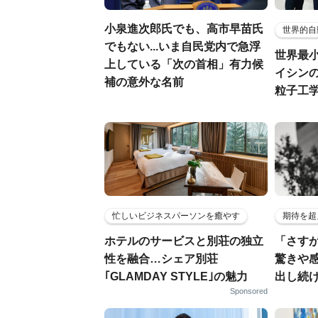
小泉進次郎氏でも、高市早苗氏
世界的自
でもない...いま自民党内で急浮
世界最
上している「次の首相」有力候
イシンの
補の意外な名前
粒子工
忙しいビジネスパーソンを癒やす
期待を超
ホテルのサービスと別荘の独立
「さす
性を融合…シェア別荘
驚きや
｢GLAMDAY STYLE｣の魅力
出し続
Sponsored