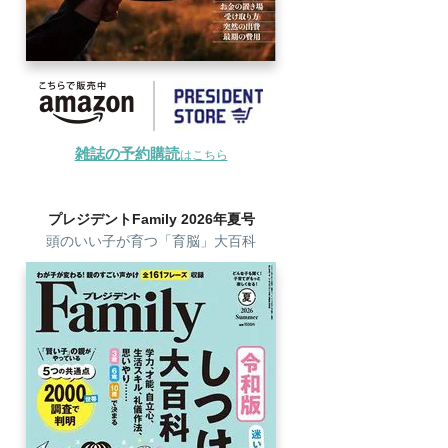
雑誌の予約購読
はこちら
プレジデントFamily 2026年夏号
頭のいい子が育つ「育脳」大百科