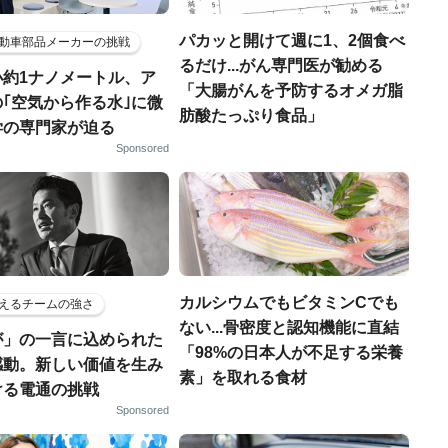
パカッと開けて週に1、2個食べ
動車部品メーカーの挑戦
るだけ...がん専門医が勧める
小約1ナノメートル、ア
「大腸がんを予防するオメガ脂
｢空気から作る水｣に微
肪酸たっぷり食品」
学の専門家が迫る
Sponsored
カルシウムでもビタミンCでも
えるチームの強さ
ない...骨密度と認知機能に直結
が」の一言に込められた
「98%の日本人が不足する栄養
感動。新しい価値を生み
素」を取れる食材
ける電通の挑戦
Sponsored