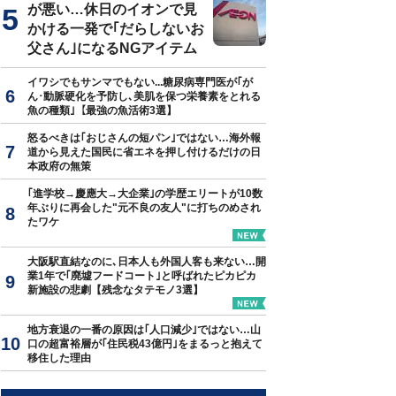
が悪い…休日のイオンで見
かける一発で｢だらしないお
父さん｣になるNGアイテム
イワシでもサンマでもない...糖尿病専門医が｢が
ん･動脈硬化を予防し､美肌を保つ栄養素をとれる
魚の種類｣【最強の魚活術3選】
怒るべきは｢おじさんの短パン｣ではない…海外報
道から見えた国民に省エネを押し付けるだけの日
本政府の無策
｢進学校→慶應大→大企業｣の学歴エリートが10数
年ぶりに再会した"元不良の友人"に打ちのめされ
たワケ
大阪駅直結なのに､日本人も外国人客も来ない…開
業1年で｢廃墟フードコート｣と呼ばれたピカピカ
新施設の悲劇【残念なタテモノ3選】
地方衰退の一番の原因は｢人口減少｣ではない…山
口の超富裕層が｢住民税43億円｣をまるっと抱えて
移住した理由