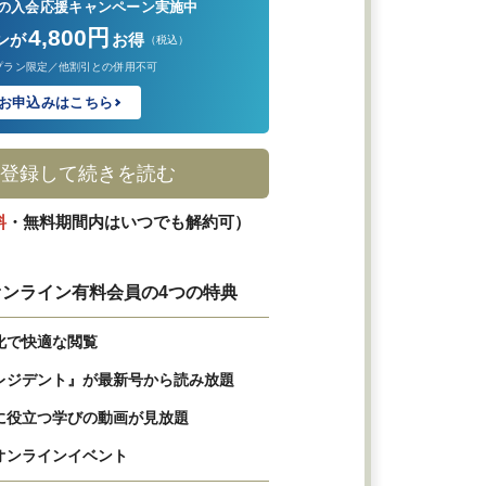
の入会応援キャンペーン実施中
4,800円
ンが
お得
（税込）
プラン限定／他割引との併用不可
お申込みはこちら
登録して続きを読む
料
・無料期間内はいつでも解約可）
ンライン有料会員の4つの特典
化で快適な閲覧
レジデント』が最新号から読み放題
に役立つ学びの動画が見放題
オンラインイベント