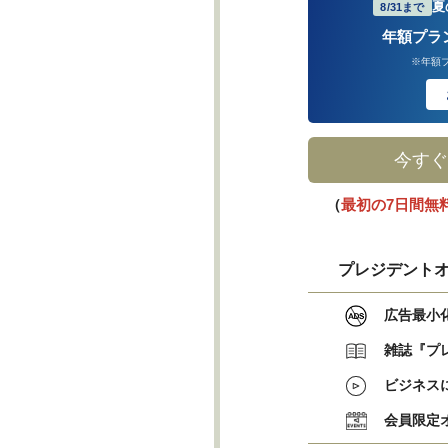
夏
8/31まで
年額プラ
※年額
今すぐ
（
最初の7日間無
プレジデントオ
広告最小
雑誌『プ
ビジネス
会員限定