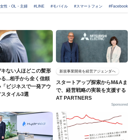
#女性・OL・主婦
#LINE
#モバイル
#スマートフォン
#Facebook
デキない人ほどこの髪形
新規事業開発を経営アジェンダへ
る...相手から全く信頼
スタートアップ探索からM&Aま
い「ビジネスで一発アウ
で、経営戦略の実装を支援する
アスタイル3選
AT PARTNERS
Sponsored