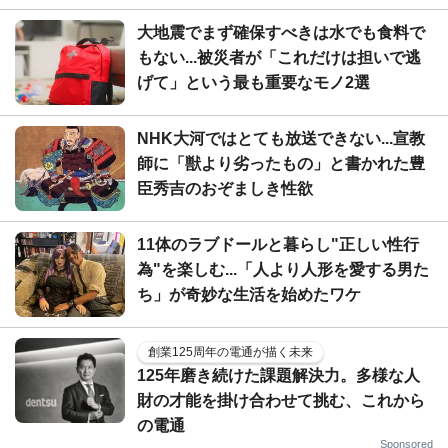
大地震でまず確保すべきは水でも食料で
もない...被災者が「これだけは担いで逃
げて」という最も重要なモノ2選
NHK大河ではとても放送できない...宣教
師に「獣より劣ったもの」と書かれた豊
臣秀吉のおぞましき性欲
11体のラブドールと暮らし"正しい性行
為"を楽しむ...「人より人形を愛する男た
ち」が奇妙な生活を始めたワケ
創業125周年の電通が描く未来
125年磨き続けた課題解決力。多様な人
財の才能を掛け合わせて挑む、これから
の電通
Sponsored