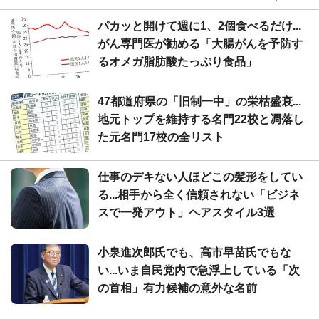
パカッと開けて週に1、2個食べるだけ...
がん専門医が勧める「大腸がんを予防す
るオメガ脂肪酸たっぷり食品」
47都道府県の「旧制一中」の栄枯盛衰...
地元トップを維持する名門22校と凋落し
た元名門17校の全リスト
仕事のデキない人ほどこの髪形をしてい
る...相手から全く信頼されない「ビジネ
スで一発アウト」ヘアスタイル3選
小泉進次郎氏でも、高市早苗氏でもな
い...いま自民党内で急浮上している「次
の首相」有力候補の意外な名前