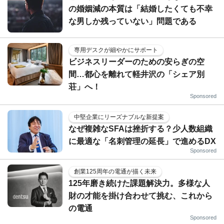
の婚姻減の本質は「結婚したくても不幸
な男しか残っていない」問題である
専用デスクが細やかにサポート
ビジネスリーダーのための安らぎの空
間…都心を離れて軽井沢の「シェア別
荘」へ！
Sponsored
中堅企業にリーズナブルな新提案
なぜ複雑なSFAは挫折する？少人数組織
に最適な「名刺管理の延長」で進めるDX
Sponsored
創業125周年の電通が描く未来
125年磨き続けた課題解決力。多様な人
財の才能を掛け合わせて挑む、これから
の電通
Sponsored