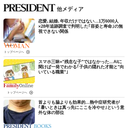
恋愛､結婚､年収だけではない…1万6000人
×28年追跡調査で判明した｢容姿と寿命｣の無
視できない関係
トップページへ
スマホ三昧="残念な子"ではなかった…AIに
聞けば一発でわかる｢子供の隠れた才能と"向
いている職業"｣
トップページへ
首よりも脇よりも効果的…熱中症研究者が
｢暑いときは真っ先にここを冷やせ｣という意
外な体の部位