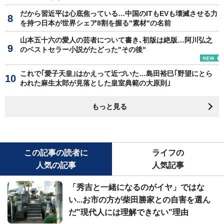
だから習近平は心底焦っている…中国のITもEVも壊滅させる力
を持つ日本が世界シェア8割を握る"素材"の名前
山本五十六の愛人の芸者について書き､初版は絶版…阿川弘之
のベストセラー小説がたどった"その後"
これで｢愛子天皇｣はかえって近づいた…島田裕巳｢野望にとら
われた麻生太郎が見落とした皇室典範の大原則｣
もっと見る
この記事の読者に
ライフの
人気の記事
人気記事
「秀吉と一緒になるのがイヤ」ではな
い...お市の方が柴田勝家との自害を選ん
だ"現代人には理解できない"理由