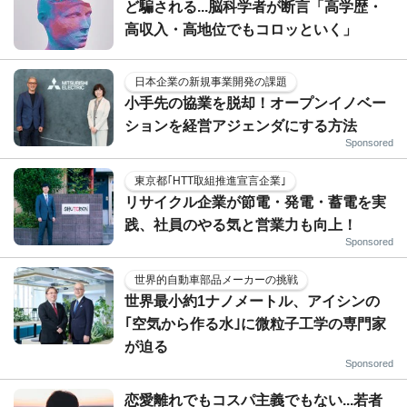
ど騙される...脳科学者が断言「高学歴・
高収入・高地位でもコロッといく」
日本企業の新規事業開発の課題
小手先の協業を脱却！オープンイノベー
ションを経営アジェンダにする方法
Sponsored
東京都｢HTT取組推進宣言企業｣
リサイクル企業が節電・発電・蓄電を実
践、社員のやる気と営業力も向上！
Sponsored
世界的自動車部品メーカーの挑戦
世界最小約1ナノメートル、アイシンの
｢空気から作る水｣に微粒子工学の専門家
が迫る
Sponsored
恋愛離れでもコスパ主義でもない...若者