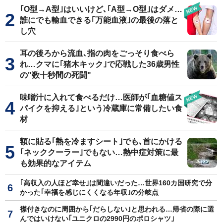
｢O型→A型｣はいいけど､｢A型→O型｣はダメ…
誰にでも輸血できる｢万能血液｣の最後の落と
し穴
耳の後ろから流血､指の肉をごっそり食べら
れ…クマに｢猪木キック｣で応戦した36歳男性
の"数十秒間の死闘"
味噌汁に入れて食べるだけ…医師が｢血糖値ス
パイクを抑える｣という冷蔵庫に常備したい食
材
額に貼る｢熱を冷ますシート｣でも､首にかける
｢ネッククーラー｣でもない…熱中症対策に最
も効果的なアイテム
｢高収入の人ほど幸せ｣は間違いだった…世界160カ国研究で分
かった｢幸福を感じにくくなる年収｣の分岐点
襟付きなのに周囲から｢だらしない｣と思われる…帰省の際に選
んではいけない｢ユニクロの2990円のポロシャツ｣