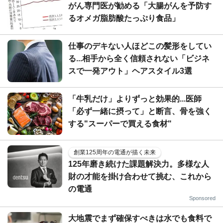
がん専門医が勧める「大腸がんを予防す
るオメガ脂肪酸たっぷり食品」
仕事のデキない人ほどこの髪形をしてい
る...相手から全く信頼されない「ビジネ
スで一発アウト」ヘアスタイル3選
「牛乳だけ」よりずっと効果的...医師
「必ず一緒に摂って」と断言、骨を強く
する"スーパーで買える食材"
創業125周年の電通が描く未来
125年磨き続けた課題解決力。多様な人
財の才能を掛け合わせて挑む、これから
の電通
Sponsored
大地震でまず確保すべきは水でも食料で