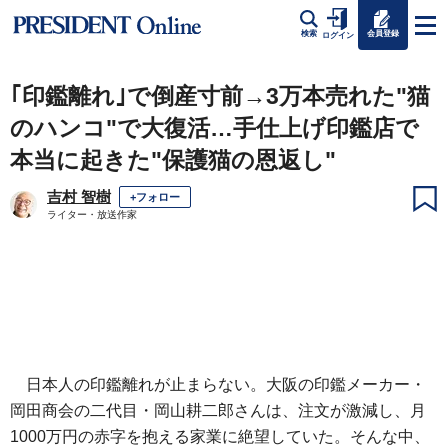
会員登録
検索
ログイン
｢印鑑離れ｣で倒産寸前→3万本売れた"猫
のハンコ"で大復活…手仕上げ印鑑店で
本当に起きた"保護猫の恩返し"
吉村 智樹
+フォロー
ライター・放送作家
日本人の印鑑離れが止まらない。大阪の印鑑メーカー・
岡田商会の二代目・岡山耕二郎さんは、注文が激減し、月
1000万円の赤字を抱える家業に絶望していた。そんな中、