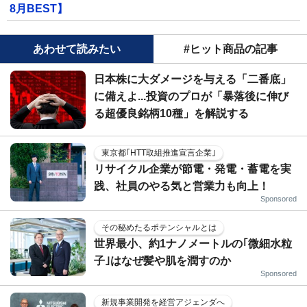
8月BEST】
あわせて読みたい
#ヒット商品の記事
日本株に大ダメージを与える「二番底」
に備えよ...投資のプロが「暴落後に伸び
る超優良銘柄10種」を解説する
東京都｢HTT取組推進宣言企業｣
リサイクル企業が節電・発電・蓄電を実
践、社員のやる気と営業力も向上！
Sponsored
その秘めたるポテンシャルとは
世界最小、約1ナノメートルの｢微細水粒
子｣はなぜ髪や肌を潤すのか
Sponsored
新規事業開発を経営アジェンダへ