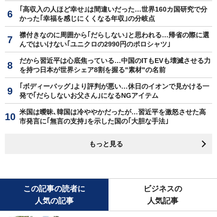
｢高収入の人ほど幸せ｣は間違いだった…世界160カ国研究で分
かった｢幸福を感じにくくなる年収｣の分岐点
襟付きなのに周囲から｢だらしない｣と思われる…帰省の際に選
んではいけない｢ユニクロの2990円のポロシャツ｣
だから習近平は心底焦っている…中国のITもEVも壊滅させる力
を持つ日本が世界シェア8割を握る"素材"の名前
｢ボディーバッグ｣より評判が悪い…休日のイオンで見かける一
発で｢だらしないお父さん｣になるNGアイテム
米国は曖昧､韓国は冷ややかだったが…習近平を激怒させた高
市発言に｢無言の支持｣を示した国の｢大胆な手法｣
もっと見る
この記事の読者に
ビジネスの
人気の記事
人気記事