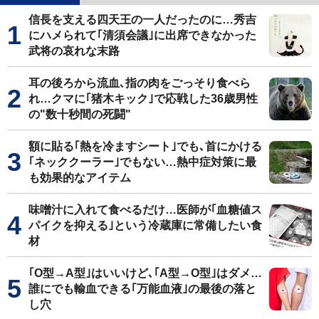
信長を支える四天王の一人だったのに…秀吉
にハメられて｢清須会議｣に出席できなかった
武将の哀れな末路
耳の後ろから流血､指の肉をごっそり食べら
れ…クマに｢猪木キック｣で応戦した36歳男性
の"数十秒間の死闘"
額に貼る｢熱を冷ますシート｣でも､首にかける
｢ネッククーラー｣でもない…熱中症対策に最
も効果的なアイテム
味噌汁に入れて食べるだけ…医師が｢血糖値ス
パイクを抑える｣という冷蔵庫に常備したい食
材
｢O型→A型｣はいいけど､｢A型→O型｣はダメ…
誰にでも輸血できる｢万能血液｣の最後の落と
し穴