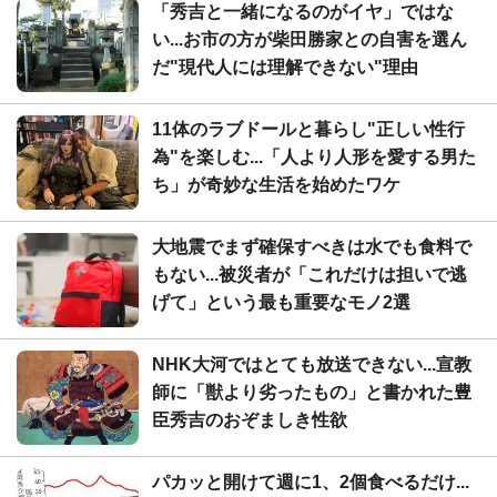
「秀吉と一緒になるのがイヤ」ではな
い...お市の方が柴田勝家との自害を選ん
だ"現代人には理解できない"理由
11体のラブドールと暮らし"正しい性行
為"を楽しむ...「人より人形を愛する男た
ち」が奇妙な生活を始めたワケ
大地震でまず確保すべきは水でも食料で
もない...被災者が「これだけは担いで逃
げて」という最も重要なモノ2選
NHK大河ではとても放送できない...宣教
師に「獣より劣ったもの」と書かれた豊
臣秀吉のおぞましき性欲
パカッと開けて週に1、2個食べるだけ...