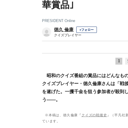
華賞品｣
PRESIDENT Online
徳久 倫康
+フォロー
クイズプレイヤー
1
昭和のクイズ番組の賞品にはどんなも
クイズプレイヤー・徳久倫康さんは「戦
を遂げた。一攫千金を狙う参加者が殺到し
う――。
※本稿は、徳久倫康『
クイズの戦後史
』（平凡社
ています。