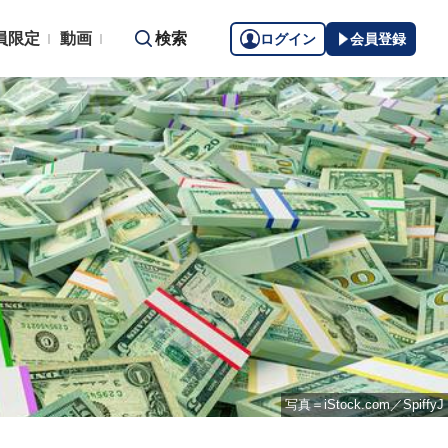
員限定
動画
検索
ログイン
会員登録
写真＝iStock.com／SpiffyJ