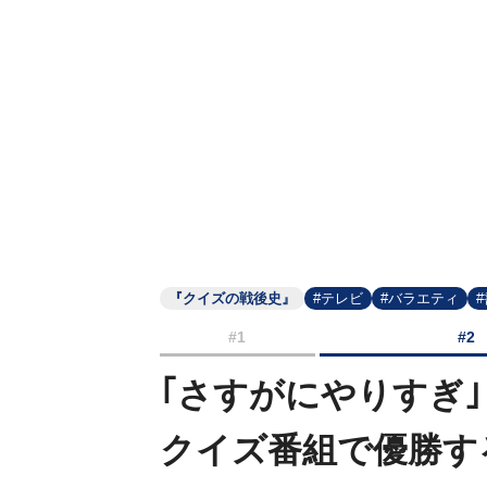
『クイズの戦後史』
#テレビ
#バラエティ
#1
#2
｢さすがにやりすぎ
クイズ番組で優勝す