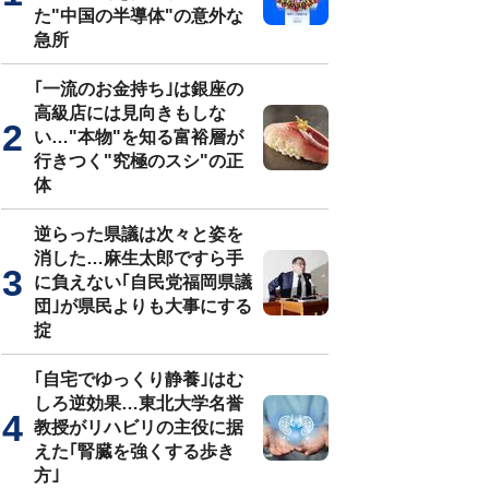
た"中国の半導体"の意外な
急所
｢一流のお金持ち｣は銀座の
高級店には見向きもしな
い…"本物"を知る富裕層が
行きつく"究極のスシ"の正
体
逆らった県議は次々と姿を
消した…麻生太郎ですら手
に負えない｢自民党福岡県議
団｣が県民よりも大事にする
掟
｢自宅でゆっくり静養｣はむ
しろ逆効果…東北大学名誉
教授がリハビリの主役に据
えた｢腎臓を強くする歩き
方｣