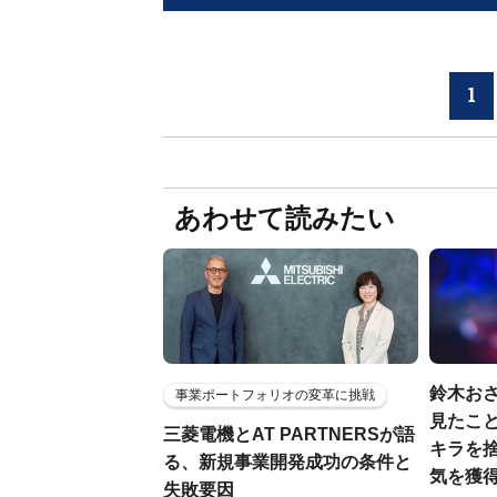
1
あわせて読みたい
鈴木お
事業ポートフォリオの変革に挑戦
見たこと
三菱電機とAT PARTNERSが語
キラを
る、新規事業開発成功の条件と
気を獲
失敗要因