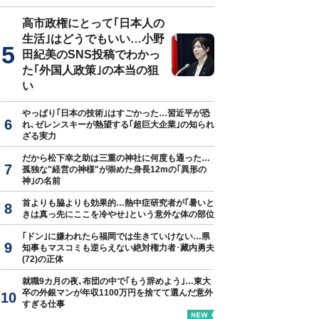
高市政権にとって｢日本人の
生活｣はどうでもいい…小野
田紀美のSNS投稿でわかっ
た｢外国人政策｣の本当の狙
い
やっぱり｢日本の技術｣はすごかった…習近平が恐
れ､ゼレンスキーが熱望する｢超巨大企業｣の知られ
ざる実力
だから松下幸之助は三重の神社に何度も通った…
孤独な"経営の神様"が崇めた身長12mの｢異形の
神｣の名前
首よりも脇よりも効果的…熱中症研究者が｢暑いと
きは真っ先にここを冷やせ｣という意外な体の部位
｢ドン｣に嫌われたら福岡では生きていけない…県
知事もマスコミも逆らえない絶対権力者･藏内勇夫
(72)の正体
就職9カ月の夜､布団の中で｢もう辞めよう｣…東大
卒の外銀マンが年収1100万円を捨てて選んだ意外
すぎる仕事