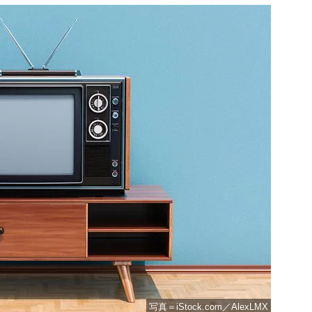
写真＝iStock.com／AlexLMX