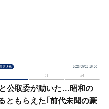
2026/05/26 16:00
#書籍抜粋
#3
#4
｣と公取委が動いた…昭和の
るともらえた｢前代未聞の豪