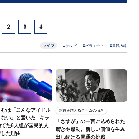
2
3
4
ライフ
#テレビ
#バラエティ
#書籍抜粋
さむは「こんなアイドル
期待を超えるチームの強さ
ない」と驚いた...キラ
「さすが」の一言に込められた
捨てた6人組が国民的人
驚きや感動。新しい価値を生み
得した理由
出し続ける電通の挑戦