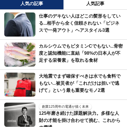
人気の記事
人気記事
仕事のデキない人ほどこの髪形をしてい
る...相手から全く信頼されない「ビジネ
スで一発アウト」ヘアスタイル3選
カルシウムでもビタミンCでもない...骨密
度と認知機能に直結「98%の日本人が不
足する栄養素」を取れる食材
大地震でまず確保すべきは水でも食料で
もない...被災者が「これだけは担いで逃
げて」という最も重要なモノ2選
創業125周年の電通が描く未来
125年磨き続けた課題解決力。多様な人
財の才能を掛け合わせて挑む、これから