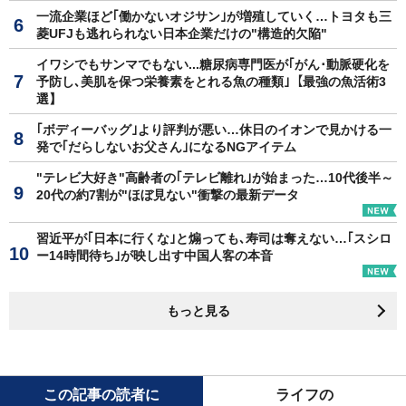
一流企業ほど｢働かないオジサン｣が増殖していく…トヨタも三
菱UFJも逃れられない日本企業だけの"構造的欠陥"
イワシでもサンマでもない...糖尿病専門医が｢がん･動脈硬化を
予防し､美肌を保つ栄養素をとれる魚の種類｣【最強の魚活術3
選】
｢ボディーバッグ｣より評判が悪い…休日のイオンで見かける一
発で｢だらしないお父さん｣になるNGアイテム
"テレビ大好き"高齢者の｢テレビ離れ｣が始まった…10代後半～
20代の約7割が"ほぼ見ない"衝撃の最新データ
習近平が｢日本に行くな｣と煽っても､寿司は奪えない…｢スシロ
ー14時間待ち｣が映し出す中国人客の本音
もっと見る
この記事の読者に
ライフの