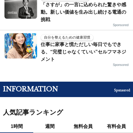
「さすが」の一言に込められた驚きや感
動。新しい価値を生み出し続ける電通の
挑戦
Sponsored
自分を整えるための健康習慣
仕事に家事と慌ただしい毎日でもでき
る、“完璧じゃなくていい”セルフマネジ
メント
Sponsored
INFORMATION
Sponsored
人気記事ランキング
1時間
週間
無料会員
有料会員