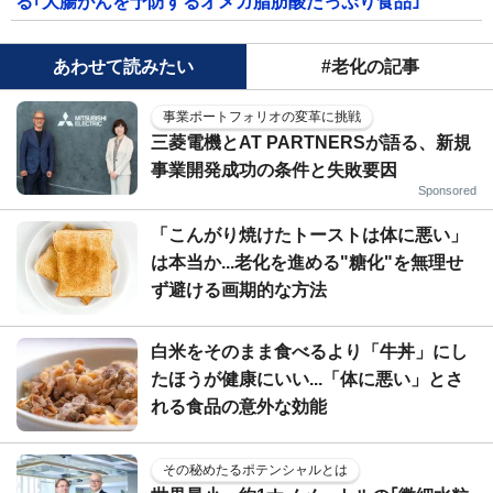
る｢大腸がんを予防するオメガ脂肪酸たっぷり食品｣
あわせて読みたい
#老化の記事
事業ポートフォリオの変革に挑戦
三菱電機とAT PARTNERSが語る、新規
事業開発成功の条件と失敗要因
Sponsored
「こんがり焼けたトーストは体に悪い」
は本当か...老化を進める"糖化"を無理せ
ず避ける画期的な方法
白米をそのまま食べるより「牛丼」にし
たほうが健康にいい...「体に悪い」とさ
れる食品の意外な効能
その秘めたるポテンシャルとは