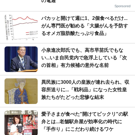
の電通
Sponsored
パカッと開けて週に1、2個食べるだけ...
がん専門医が勧める「大腸がんを予防す
るオメガ脂肪酸たっぷり食品」
小泉進次郎氏でも、高市早苗氏でもな
い...いま自民党内で急浮上している「次
の首相」有力候補の意外な名前
異民族に3000人の皇族が連れ去られ、収
容所送りに...「戦利品」になった女性皇
族たちがたどった悲惨な結末
愛子さまが食べた"開けてビックリ"の駅
弁とは...老舗駅弁屋が効率化の時代に
「手作り」にこだわり続けるワケ