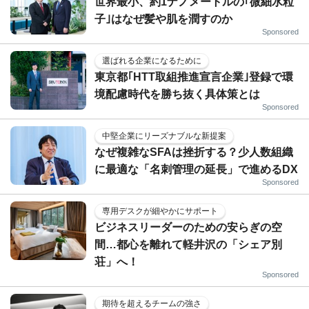
世界最小、約1ナノメートルの｢微細水粒
子｣はなぜ髪や肌を潤すのか
Sponsored
選ばれる企業になるために
東京都｢HTT取組推進宣言企業｣登録で環
境配慮時代を勝ち抜く具体策とは
Sponsored
中堅企業にリーズナブルな新提案
なぜ複雑なSFAは挫折する？少人数組織
に最適な「名刺管理の延長」で進めるDX
Sponsored
専用デスクが細やかにサポート
ビジネスリーダーのための安らぎの空
間…都心を離れて軽井沢の「シェア別
荘」へ！
Sponsored
期待を超えるチームの強さ