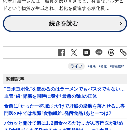
の米井嘉一さんは「脂質を摂りすぎると、有害なアルデヒ
ドという物質が生成され、老化を促進する糖化反…
続きを読む
ライフ
#健康
#老化
#書籍抜粋
関連記事
"ヨボヨボ化"を進めるのはラーメンでもパスタでもない…
血管･歯･腎臓を同時に壊す｢最悪の麺｣の正体
食前に｢たった一杯｣飲むだけで肝臓の脂肪を落とせる…専
門医の中では常識｢食物繊維､発酵食品｣あと一つは?
パカッと開けて週に1､2個食べるだけ…がん専門医が勧め