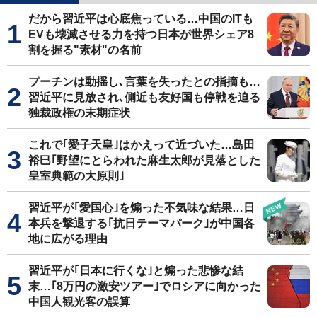
だから習近平は心底焦っている…中国のITも
EVも壊滅させる力を持つ日本が世界シェア8
割を握る"素材"の名前
プーチンは動揺し､言葉を失ったとの指摘も…
習近平に見放され､側近も友好国も停戦を迫る
独裁政権の末期症状
これで｢愛子天皇｣はかえって近づいた…島田
裕巳｢野望にとらわれた麻生太郎が見落とした
皇室典範の大原則｣
習近平が｢愛国心｣を煽った不気味な結果…日
本兵を撃退する｢抗日テーマパーク｣が中国各
地に広がる理由
習近平が｢日本に行くな｣と煽った悲惨な結
末…｢8万円の激安ツアー｣でロシアに向かった
中国人観光客の誤算