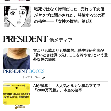
戦死ではなく拷問だった...売れっ子女優
がヤクザに聞かされた、尊敬する父の死
の秘密――『女神の標的』第1話
首よりも脇よりも効果的…熱中症研究者が
｢暑いときは真っ先にここを冷やせ｣という意
外な体の部位
トップページへ
AIが試算！ 大人気オルカン積み立てで
「2000万円超」、本当の確率