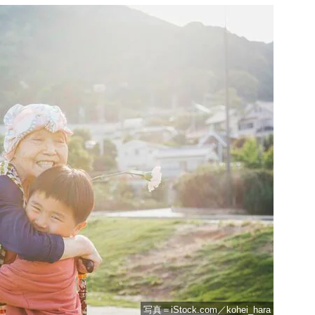
写真＝iStock.com／kohei_hara