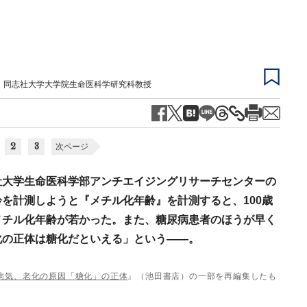
、同志社大学大学院生命医科学研究科教授
2
3
次ページ
社大学生命医科学部アンチエイジングリサーチセンターの
を計測しようと『メチル化年齢』を計測すると、100歳
メチル化年齢が若かった。また、糖尿病患者のほうが早く
化の正体は糖化だといえる」という――。
病気、老化の原因「糖化」の正体
』（池田書店）の一部を再編集したも