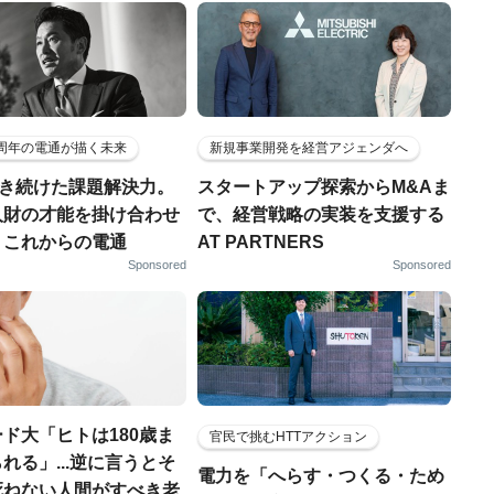
5周年の電通が描く未来
新規事業開発を経営アジェンダへ
磨き続けた課題解決力。
スタートアップ探索からM&Aま
人財の才能を掛け合わせ
で、経営戦略の実装を支援する
、これからの電通
AT PARTNERS
Sponsored
Sponsored
ド大「ヒトは180歳ま
官民で挑むHTTアクション
れる」...逆に言うとそ
電力を「へらす・つくる・ため
死ねない人間がすべき老