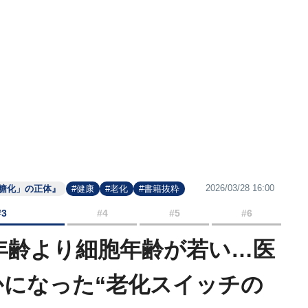
2026/03/28 16:00
糖化」の正体』
#健康
#老化
#書籍抜粋
#3
#4
#5
#6
実年齢より細胞年齢が若い…医
かになった“老化スイッチの