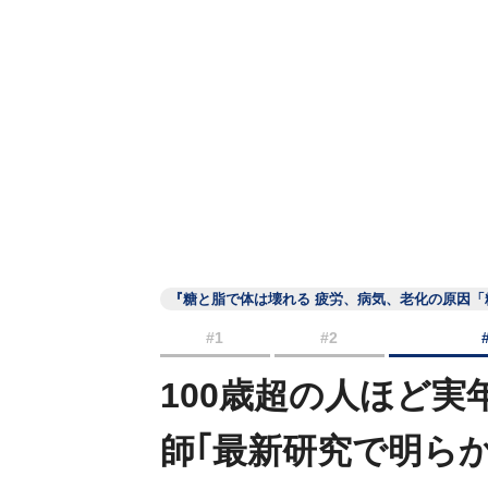
『糖と脂で体は壊れる 疲労、病気、老化の原因「
#1
#2
100歳超の人ほど
師｢最新研究で明ら