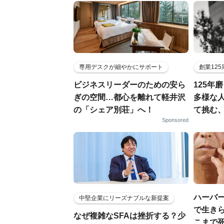
専用デスクが細やかにサポート
創業12
ビジネスリーダーのための安ら
125年
ぎの空間…都心を離れて軽井沢
多様な
の「シェア別荘」へ！
て挑む
Sponsored
ハーバー
中堅企業にリーズナブルな新提案
で生きら
なぜ複雑なSFAは挫折する？少
こまで