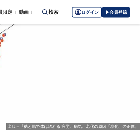
員限定
動画
検索
ログイン
会員登録
出典＝『糖と脂で体は壊れる 疲労、病気、老化の原因「糖化」の正体』