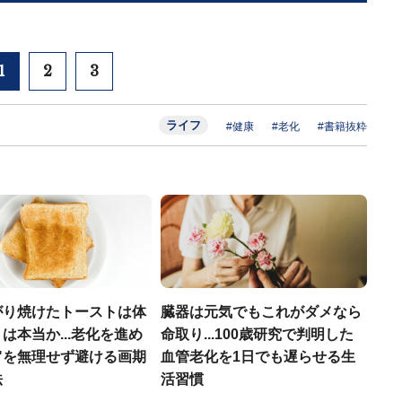
1
2
3
ライフ
#健康
#老化
#書籍抜粋
がり焼けたトーストは体
臓器は元気でもこれがダメなら
は本当か...老化を進め
命取り...100歳研究で判明した
"を無理せず避ける画期
血管老化を1日でも遅らせる生
法
活習慣