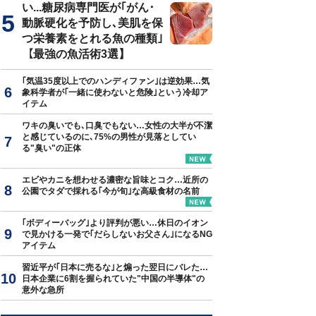
い...糖尿病専門医が｢がん･
動脈硬化を予防し､美肌を保
つ栄養素をとれる魚の種類｣
【最強の魚活術3選】
｢気温35度以上でのハンディファン｣は逆効果…気
象科学者が｢一緒に使わないと危険｣という冷却ア
イテム
ワキの臭いでも､口臭でもない…女性の大半が不潔
と感じているのに､75%の男性が見落としてい
る"臭い"の正体
エビやカニを想わせる濃密な旨味とコク…近所の
公園でタダで採れる｢今が旬｣な高級食材の名前
｢ボディーバッグ｣より評判が悪い…休日のイオン
で見かける一発で｢だらしないお父さん｣になるNG
アイテム
習近平が｢日本に売るな｣と煽った翌日にバレた…
日本企業に6割を握られていた"中国の半導体"の
意外な急所