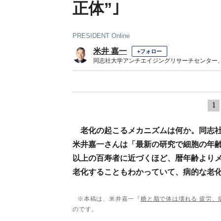
正体”｣
PRESIDENT Online
米井 嘉一
+フォロー
同志社大学アンチエイジングリサーチセンター
1
老化の起こるメカニズムは何か。同志
米井嘉一さんは「最新の研究で細胞の年齢
以上の百寿者に近づくほど、暦年齢より
老化することもわかっていて、病的な老
※本稿は、米井嘉一『
糖と脂で体は壊れる 疲労、
のです。