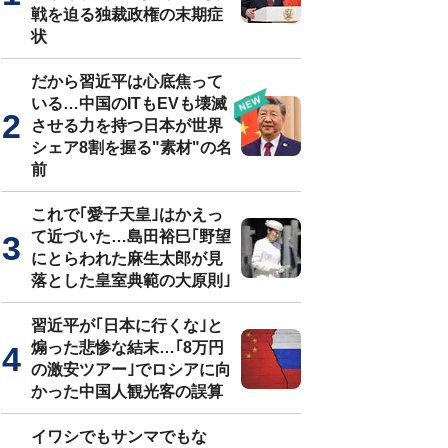
戦を迫る独裁政権の末期症
状
だから習近平は心底焦って
いる…中国のITもEVも壊滅
させる力を持つ日本が世界
シェア8割を握る"素材"の名
前
これで｢愛子天皇｣はかえっ
て近づいた…島田裕巳｢野望
にとらわれた麻生太郎が見
落とした皇室典範の大原則｣
習近平が｢日本に行くな｣と
煽った悲惨な結末…｢8万円
の激安ツアー｣でロシアに向
かった中国人観光客の誤算
イワシでもサンマでもな