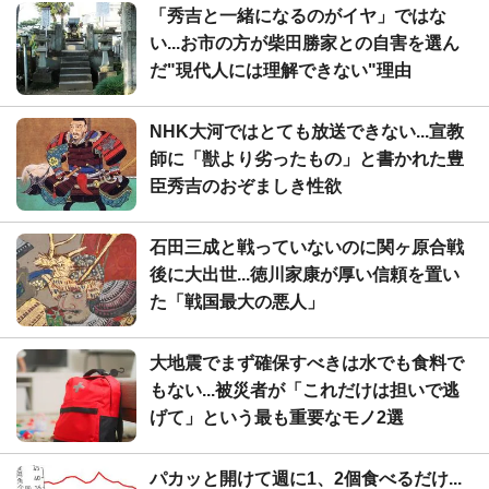
「秀吉と一緒になるのがイヤ」ではな
い...お市の方が柴田勝家との自害を選ん
だ"現代人には理解できない"理由
NHK大河ではとても放送できない...宣教
師に「獣より劣ったもの」と書かれた豊
臣秀吉のおぞましき性欲
石田三成と戦っていないのに関ヶ原合戦
後に大出世...徳川家康が厚い信頼を置い
た「戦国最大の悪人」
大地震でまず確保すべきは水でも食料で
もない...被災者が「これだけは担いで逃
げて」という最も重要なモノ2選
パカッと開けて週に1、2個食べるだけ...