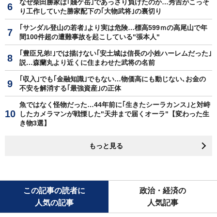
なぜ柴田勝家は｢賤ケ岳｣であっさり負けたのか…秀吉がこっそ
り工作していた勝家配下の｢大物武将｣の裏切り
｢サンダル登山の若者｣より実は危険…標高599ｍの高尾山で年
間100件超の遭難事故を起こしている"張本人"
｢豊臣兄弟!｣では描けない｢安土城は信長の小姓ハーレムだった｣
説…森蘭丸より近くに住まわせた武将の名前
｢収入｣でも｢金融知識｣でもない…物価高にも動じない､お金の
不安を解消する｢最強資産｣の正体
魚ではなく怪物だった…44年前に｢生きたシーラカンス｣と対峙
したカメラマンが戦慄した"天井まで届くオーラ"【変わった生
き物3選】
もっと見る
この記事の読者に
政治・経済の
人気の記事
人気記事