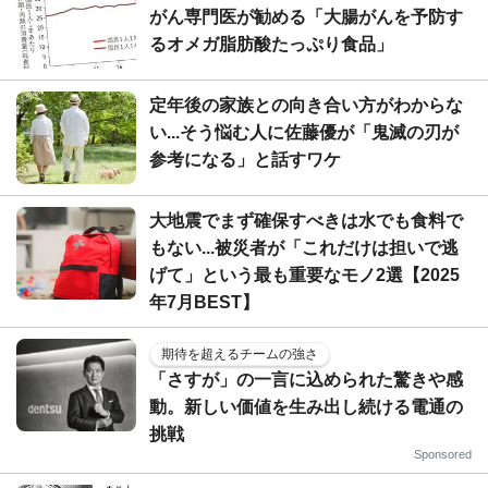
がん専門医が勧める「大腸がんを予防す
るオメガ脂肪酸たっぷり食品」
定年後の家族との向き合い方がわからな
い...そう悩む人に佐藤優が「鬼滅の刃が
参考になる」と話すワケ
大地震でまず確保すべきは水でも食料で
もない...被災者が「これだけは担いで逃
げて」という最も重要なモノ2選【2025
年7月BEST】
期待を超えるチームの強さ
「さすが」の一言に込められた驚きや感
動。新しい価値を生み出し続ける電通の
挑戦
Sponsored