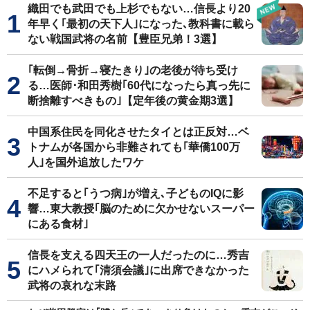
織田でも武田でも上杉でもない…信長より20
年早く｢最初の天下人｣になった､教科書に載ら
ない戦国武将の名前【豊臣兄弟！3選】
｢転倒→骨折→寝たきり｣の老後が待ち受け
る…医師･和田秀樹｢60代になったら真っ先に
断捨離すべきもの｣【定年後の黄金期3選】
中国系住民を同化させたタイとは正反対…ベ
トナムが各国から非難されても｢華僑100万
人｣を国外追放したワケ
不足すると｢うつ病｣が増え､子どものIQに影
響…東大教授｢脳のために欠かせないスーパー
にある食材｣
信長を支える四天王の一人だったのに…秀吉
にハメられて｢清須会議｣に出席できなかった
武将の哀れな末路