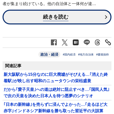
者が集まり続けている。他の自治体と一体何が違…
続きを読む
政治・経済
#国内経済
#地方自治体
#書籍抜粋
関連記事
新大阪駅から15分なのに巨大廃墟がそびえる…｢消えた終
着駅｣が映し出す昭和のニュータウンの栄枯盛衰
だから｢愛子天皇｣への道は絶対に阻止すべき…｢国民人気｣
で次の天皇を決めた日本人を待つ悪夢のシナリオ
｢日本の新幹線｣を売らずに済んでよかった…｢走るほど大
赤字｣インドネシア新幹線を勝ち取った習近平の大誤算