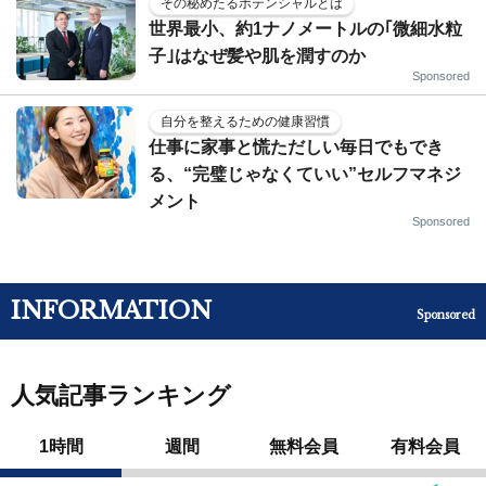
その秘めたるポテンシャルとは
世界最小、約1ナノメートルの｢微細水粒
子｣はなぜ髪や肌を潤すのか
Sponsored
自分を整えるための健康習慣
仕事に家事と慌ただしい毎日でもでき
る、“完璧じゃなくていい”セルフマネジ
メント
Sponsored
INFORMATION
Sponsored
人気記事ランキング
1時間
週間
無料会員
有料会員