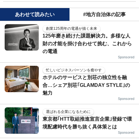
あわせて読みたい
#地方自治体の記事
創業125周年の電通が描く未来
125年磨き続けた課題解決力。多様な人
財の才能を掛け合わせて挑む、これから
の電通
Sponsored
忙しいビジネスパーソンを癒やす
ホテルのサービスと別荘の独立性を融
合…シェア別荘｢GLAMDAY STYLE｣の
魅力
Sponsored
選ばれる企業になるために
東京都｢HTT取組推進宣言企業｣登録で環
境配慮時代を勝ち抜く具体策とは
Sponsored