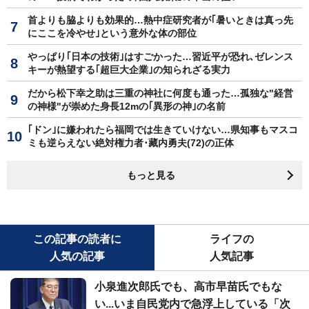
首よりも脇よりも効果的…熱中症研究者が｢暑いときは真っ先
にここを冷やせ｣という意外な体の部位
やっぱり｢日本の技術｣はすごかった…習近平が恐れ､ゼレンス
キーが熱望する｢超巨大企業｣の知られざる実力
だから松下幸之助は三重の神社に何度も通った…孤独な"経営
の神様"が崇めた身長12mの｢異形の神｣の名前
｢ドン｣に嫌われたら福岡では生きていけない…県知事もマスコ
ミも逆らえない絶対権力者･藏内勇夫(72)の正体
もっと見る
この記事の読者に
ライフの
人気の記事
人気記事
小泉進次郎氏でも、高市早苗氏でもな
い...いま自民党内で急浮上している「次