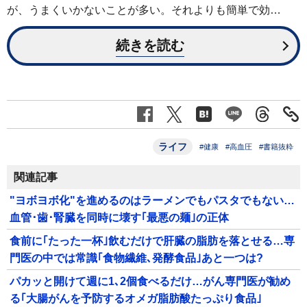
が、うまくいかないことが多い。それよりも簡単で効…
続きを読む
ライフ
#健康
#高血圧
#書籍抜粋
関連記事
"ヨボヨボ化"を進めるのはラーメンでもパスタでもない…
血管･歯･腎臓を同時に壊す｢最悪の麺｣の正体
食前に｢たった一杯｣飲むだけで肝臓の脂肪を落とせる…専
門医の中では常識｢食物繊維､発酵食品｣あと一つは?
パカッと開けて週に1､2個食べるだけ…がん専門医が勧め
る｢大腸がんを予防するオメガ脂肪酸たっぷり食品｣