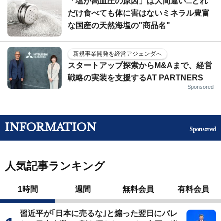
「塩が高血圧の原因」は大間違い...どれ
だけ食べても体に害はないミネラル豊富
な国産の天然海塩の"商品名"
新規事業開発を経営アジェンダへ
スタートアップ探索からM&Aまで、経営
戦略の実装を支援するAT PARTNERS
Sponsored
INFORMATION
Sponsored
人気記事ランキング
1時間
週間
無料会員
有料会員
習近平が｢日本に売るな｣と煽った翌日にバレ