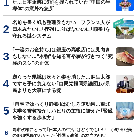
た…日本企業に6割を握られていた"中国の半
導体"の意外な急所
名前を書く紙も整理券もない…フランス人が
日本みたいに｢行列｣に並ばないのに｢順番｣を
守れる謎システム
｢一流のお金持ち｣は銀座の高級店には見向き
もしない…"本物"を知る富裕層が行きつく"究
極のスシ"の正体
逆らった県議は次々と姿を消した…麻生太郎
ですら手に負えない｢自民党福岡県議団｣が県
民よりも大事にする掟
｢自宅でゆっくり静養｣はむしろ逆効果…東北
大学名誉教授がリハビリの主役に据えた｢腎臓
を強くする歩き方｣
高市政権にとって｢日本人の生活｣はどうでもいい…小野田紀美
のSNS投稿でわかった｢外国人政策｣の本当の狙い