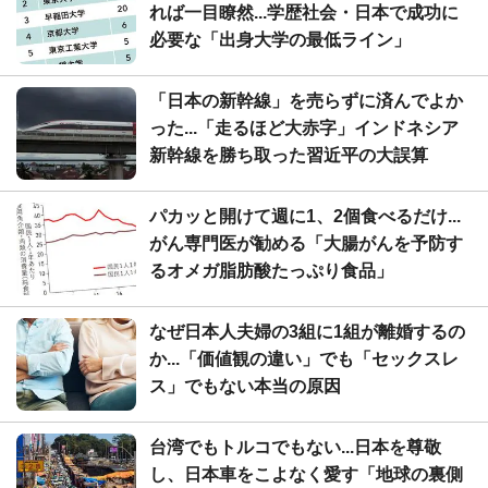
れば一目瞭然...学歴社会・日本で成功に
必要な「出身大学の最低ライン」
「日本の新幹線」を売らずに済んでよか
った...「走るほど大赤字」インドネシア
新幹線を勝ち取った習近平の大誤算
パカッと開けて週に1、2個食べるだけ...
がん専門医が勧める「大腸がんを予防す
るオメガ脂肪酸たっぷり食品」
なぜ日本人夫婦の3組に1組が離婚するの
か...「価値観の違い」でも「セックスレ
ス」でもない本当の原因
台湾でもトルコでもない...日本を尊敬
し、日本車をこよなく愛す「地球の裏側