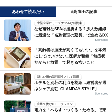
あわせて読みたい
#高血圧の記事
中堅企業にリーズナブルな新提案
なぜ複雑なSFAは挫折する？少人数組織
に最適な「名刺管理の延長」で進めるDX
Sponsored
「高齢者は血圧が高くてもいい」を本気
にしてはいけない...医師が警鐘「無症状
だからと放置」で起きる怖いこと
新しい形の福利厚生として活用
ホテルと別荘の利点を凝縮…経営者が選
ぶシェア別荘｢GLAMDAY STYLE｣
Sponsored
官民で挑むHTTアクション
電力を「へらす・つくる・ためる」で東