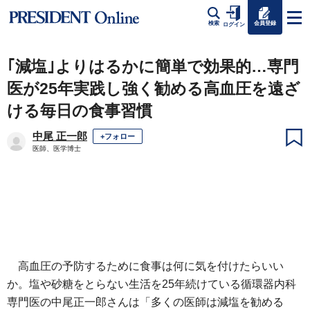
会員登録
検索
ログイン
｢減塩｣よりはるかに簡単で効果的…専門
医が25年実践し強く勧める高血圧を遠ざ
ける毎日の食事習慣
中尾 正一郎
+フォロー
医師、医学博士
高血圧の予防するために食事は何に気を付けたらいい
か。塩や砂糖をとらない生活を25年続けている循環器内科
専門医の中尾正一郎さんは「多くの医師は減塩を勧める