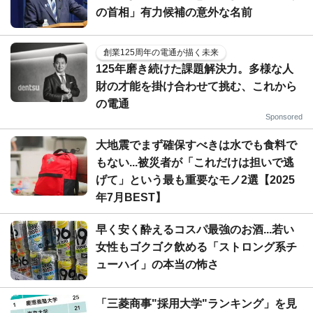
の首相」有力候補の意外な名前
創業125周年の電通が描く未来
125年磨き続けた課題解決力。多様な人
財の才能を掛け合わせて挑む、これから
の電通
Sponsored
大地震でまず確保すべきは水でも食料で
もない...被災者が「これだけは担いで逃
げて」という最も重要なモノ2選【2025
年7月BEST】
早く安く酔えるコスパ最強のお酒...若い
女性もゴクゴク飲める「ストロング系チ
ューハイ」の本当の怖さ
「三菱商事"採用大学"ランキング」を見