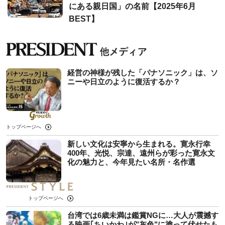
にある親日国」の名前【2025年6月
BEST】
経営の神様が残した「パナソニック」は、ソ
ニーや日立のように復活するか？
トップページへ
新しい文化は安寧から生まれる。寛永行幸
400年、光悦、宗達、遠州らが彩った寛永文
化の魅力と、今年見たい名所・名作選
トップページへ
台湾では6歳未満は鑑賞NGに…大人が震撼す
る映画｢ちいかわ｣が"灰色"に塗って伏せたも