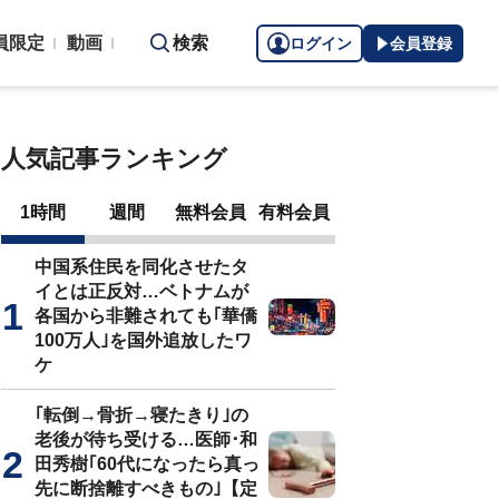
員限定
動画
検索
ログイン
会員登録
人気記事ランキング
1時間
週間
無料会員
有料会員
中国系住民を同化させたタ
イとは正反対…ベトナムが
各国から非難されても｢華僑
100万人｣を国外追放したワ
ケ
｢転倒→骨折→寝たきり｣の
老後が待ち受ける…医師･和
田秀樹｢60代になったら真っ
先に断捨離すべきもの｣【定