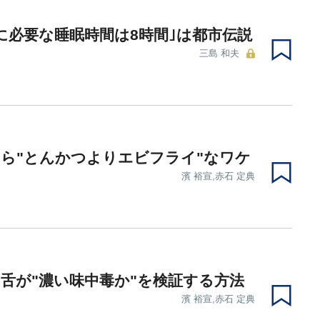
に必要な睡眠時間は8時間｣は都市伝説
三島 和夫
ら"とんかつよりエビフライ"なワケ
濱 裕宣,赤石 定典
舌が"濃い味中毒か"を検証する方法
濱 裕宣,赤石 定典