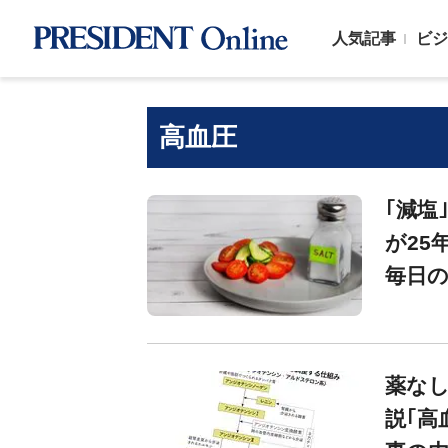
人気記事
ビジ
高血圧
｢減塩
が25
毎日の
薬なし
説｢高