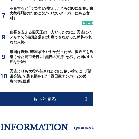
不足すると｢うつ病｣が増え､子どものIQに影響…東
大教授｢脳のために欠かせないスーパーにある食
材｣
信長を支える四天王の一人だったのに…秀吉にハ
メられて｢清須会議｣に出席できなかった武将の哀
れな末路
米国は曖昧､韓国は冷ややかだったが…習近平を激
怒させた高市発言に｢無言の支持｣を示した国の｢大
胆な手法｣
秀吉よりも大役を任されたのに､使い捨てに…｢清
須会議｣で最も損をした"織田家ナンバー2の武
将"の転落劇
もっと見る
INFORMATION
Sponsored