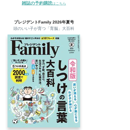
雑誌の予約購読
はこちら
プレジデントFamily 2026年夏号
頭のいい子が育つ「育脳」大百科