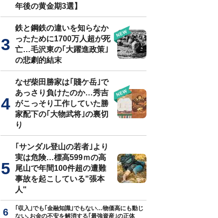
年後の黄金期3選】
鉄と鋼鉄の違いを知らなか
ったために1700万人超が死
亡…毛沢東の｢大躍進政策｣
の悲劇的結末
なぜ柴田勝家は｢賤ケ岳｣で
あっさり負けたのか…秀吉
がこっそり工作していた勝
家配下の｢大物武将｣の裏切
り
｢サンダル登山の若者｣より
実は危険…標高599ｍの高
尾山で年間100件超の遭難
事故を起こしている"張本
人"
｢収入｣でも｢金融知識｣でもない…物価高にも動じ
ない､お金の不安を解消する｢最強資産｣の正体