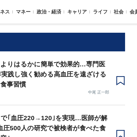
ネス
マネー
政治・経済
キャリア
ライフ
社会
会
｣よりはるかに簡単で効果的…専門医
年実践し強く勧める高血圧を遠ざける
食事習慣
中尾 正一郎
で｢血圧220→120｣を実現…医師が解
血圧500人の研究で被検者が食べた食