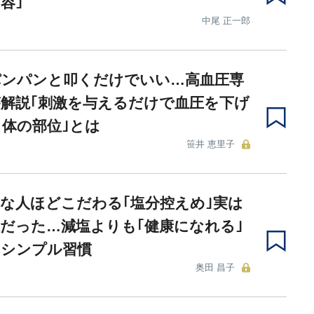
容｣
中尾 正一郎
パンパンと叩くだけでいい…高血圧専
解説｢刺激を与えるだけで血圧を下げ
体の部位｣とは
笹井 恵里子
な人ほどこだわる｢塩分控えめ｣実は
だった…減塩よりも｢健康になれる｣
のシンプル習慣
奥田 昌子