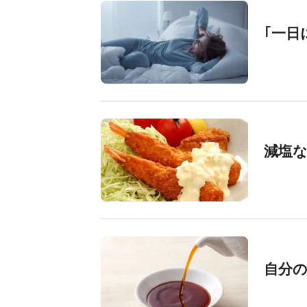
｢一日
減塩な
自分の