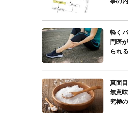
事の内
軽く
門医が
られる
真面目
無意味
究極