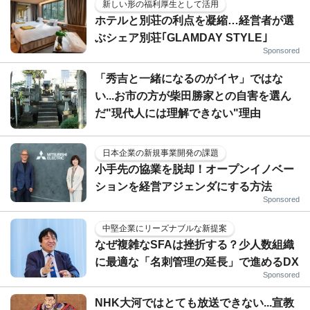
新しい形の福利厚生として活用
ホテルと別荘の利点を凝縮…経営者が選
ぶシェア別荘｢GLAMDAY STYLE｣
Sponsored
「秀吉と一緒になるのがイヤ」ではな
い...お市の方が柴田勝家との自害を選ん
だ"現代人には理解できない"理由
日本企業の新規事業開発の課題
小手先の協業を脱却！オープンイノベー
ションを経営アジェンダにする方法
Sponsored
中堅企業にリーズナブルな新提案
なぜ複雑なSFAは挫折する？少人数組織
に最適な「名刺管理の延長」で進めるDX
Sponsored
NHK大河ではとても放送できない...宣教