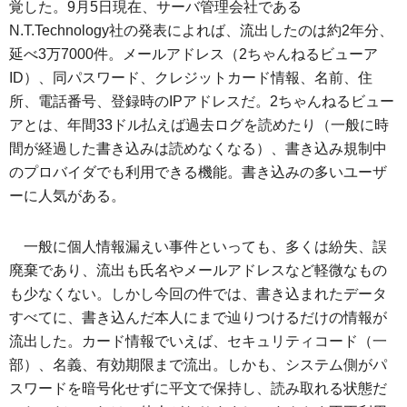
覚した。9月5日現在、サーバ管理会社である
N.T.Technology社の発表によれば、流出したのは約2年分、
延べ3万7000件。メールアドレス（2ちゃんねるビューア
ID）、同パスワード、クレジットカード情報、名前、住
所、電話番号、登録時のIPアドレスだ。2ちゃんねるビュー
アとは、年間33ドル払えば過去ログを読めたり（一般に時
間が経過した書き込みは読めなくなる）、書き込み規制中
のプロバイダでも利用できる機能。書き込みの多いユーザ
ーに人気がある。
一般に個人情報漏えい事件といっても、多くは紛失、誤
廃棄であり、流出も氏名やメールアドレスなど軽微なもの
も少なくない。しかし今回の件では、書き込まれたデータ
すべてに、書き込んだ本人にまで辿りつけるだけの情報が
流出した。カード情報でいえば、セキュリティコード（一
部）、名義、有効期限まで流出。しかも、システム側がパ
スワードを暗号化せずに平文で保持し、読み取れる状態だ