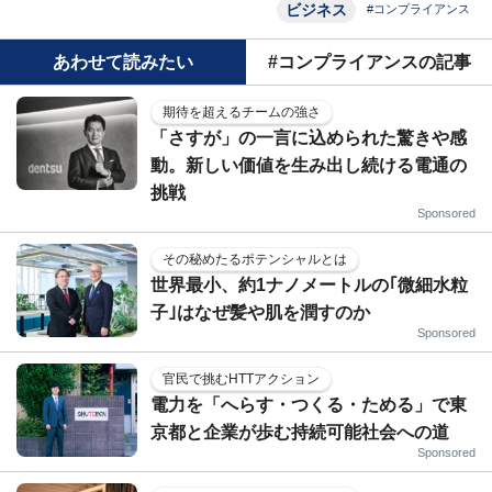
ビジネス
#コンプライアンス
あわせて読みたい
#コンプライアンスの記事
期待を超えるチームの強さ
「さすが」の一言に込められた驚きや感
動。新しい価値を生み出し続ける電通の
挑戦
Sponsored
その秘めたるポテンシャルとは
世界最小、約1ナノメートルの｢微細水粒
子｣はなぜ髪や肌を潤すのか
Sponsored
官民で挑むHTTアクション
電力を「へらす・つくる・ためる」で東
京都と企業が歩む持続可能社会への道
Sponsored