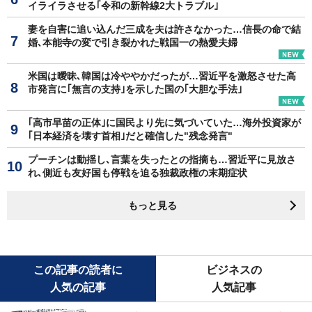
イライラさせる｢令和の新幹線2大トラブル｣
妻を自害に追い込んだ三成を夫は許さなかった…信長の命で結
婚､本能寺の変で引き裂かれた戦国一の熱愛夫婦
米国は曖昧､韓国は冷ややかだったが…習近平を激怒させた高
市発言に｢無言の支持｣を示した国の｢大胆な手法｣
｢高市早苗の正体｣に国民より先に気づいていた…海外投資家が
｢日本経済を壊す首相｣だと確信した"残念発言"
プーチンは動揺し､言葉を失ったとの指摘も…習近平に見放さ
れ､側近も友好国も停戦を迫る独裁政権の末期症状
もっと見る
この記事の読者に
ビジネスの
人気の記事
人気記事