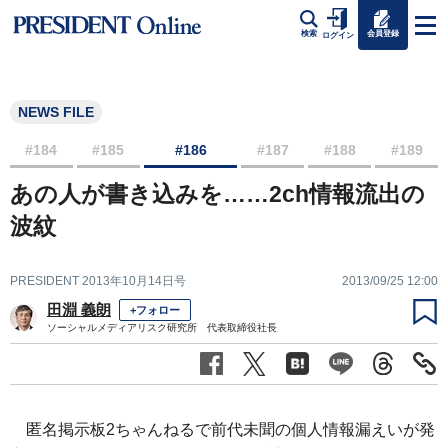
会員登録
検索
ログイン
NEWS FILE
#184
#185
#186
#187
#188
#189
あの人が書き込みを……2ch情報流出の
波紋
PRESIDENT 2013年10月14日号
2013/09/25 12:00
田淵 義朗
+フォロー
ソーシャルメディアリスク研究所 代表取締役社長
匿名掲示板2ちゃんねるで前代未聞の個人情報漏えいが発