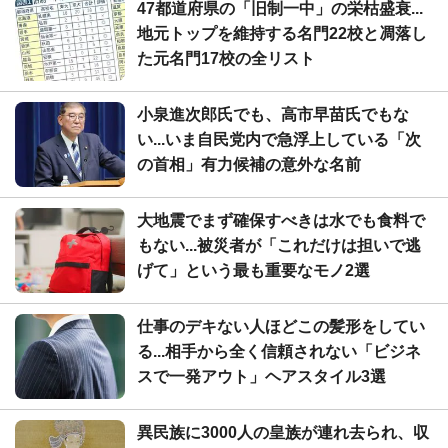
47都道府県の「旧制一中」の栄枯盛衰...
地元トップを維持する名門22校と凋落し
た元名門17校の全リスト
小泉進次郎氏でも、高市早苗氏でもな
い...いま自民党内で急浮上している「次
の首相」有力候補の意外な名前
大地震でまず確保すべきは水でも食料で
もない...被災者が「これだけは担いで逃
げて」という最も重要なモノ2選
仕事のデキない人ほどこの髪形をしてい
る...相手から全く信頼されない「ビジネ
スで一発アウト」ヘアスタイル3選
異民族に3000人の皇族が連れ去られ、収