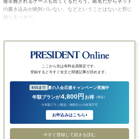
後非難されるケースも出てくるだろう。匿名だからネット
の書き込みが絶対バレない、などということはないと肝に
銘じるべきだ。
ここから先は有料会員限定です。
登録すると今すぐ全文と関連記事が読めます。
夏の入会応援キャンペーン実施中
8/31まで
4,800円
年額プランが
お得
（税込）
※年額プラン限定／他割引との併用不可
お申込みはこちら
今すぐ登録して続きを読む