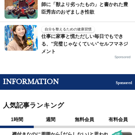
師に「獣より劣ったもの」と書かれた豊
臣秀吉のおぞましき性欲
自分を整えるための健康習慣
仕事に家事と慌ただしい毎日でもでき
る、“完璧じゃなくていい”セルフマネジ
メント
Sponsored
INFORMATION
Sponsored
人気記事ランキング
1時間
週間
無料会員
有料会員
襟付きなのに周囲から｢だらしない｣と思われ