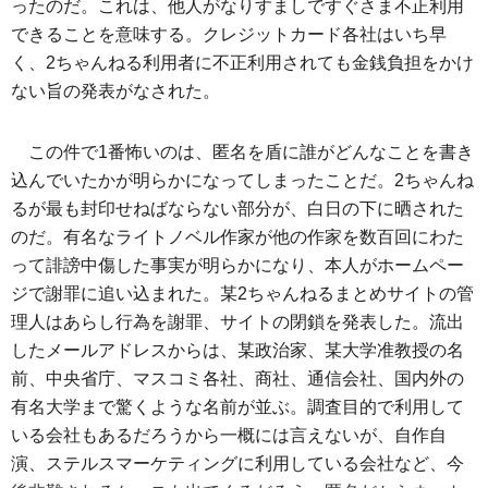
ったのだ。これは、他人がなりすましですぐさま不正利用
できることを意味する。クレジットカード各社はいち早
く、2ちゃんねる利用者に不正利用されても金銭負担をかけ
ない旨の発表がなされた。
この件で1番怖いのは、匿名を盾に誰がどんなことを書き
込んでいたかが明らかになってしまったことだ。2ちゃんね
るが最も封印せねばならない部分が、白日の下に晒された
のだ。有名なライトノベル作家が他の作家を数百回にわた
って誹謗中傷した事実が明らかになり、本人がホームペー
ジで謝罪に追い込まれた。某2ちゃんねるまとめサイトの管
理人はあらし行為を謝罪、サイトの閉鎖を発表した。流出
したメールアドレスからは、某政治家、某大学准教授の名
前、中央省庁、マスコミ各社、商社、通信会社、国内外の
有名大学まで驚くような名前が並ぶ。調査目的で利用して
いる会社もあるだろうから一概には言えないが、自作自
演、ステルスマーケティングに利用している会社など、今