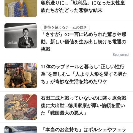
容所送りに...「戦利品」になった女性皇
族たちがたどった悲惨な結末
期待を超えるチームの強さ
「さすが」の一言に込められた驚きや感
動。新しい価値を生み出し続ける電通の
挑戦
Sponsored
11体のラブドールと暮らし"正しい性行
為"を楽しむ...「人より人形を愛する男た
ち」が奇妙な生活を始めたワケ
石田三成と戦っていないのに関ヶ原合戦
後に大出世...徳川家康が厚い信頼を置い
た「戦国最大の悪人」
「本当のお金持ち」はポルシェやフェラ