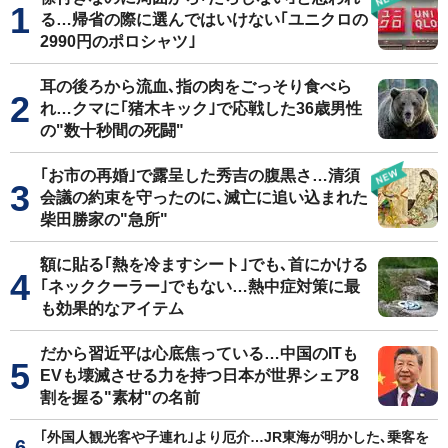
る…帰省の際に選んではいけない｢ユニクロの
2990円のポロシャツ｣
耳の後ろから流血､指の肉をごっそり食べら
れ…クマに｢猪木キック｣で応戦した36歳男性
の"数十秒間の死闘"
｢お市の再婚｣で露呈した秀吉の腹黒さ…清須
会議の約束を守ったのに､滅亡に追い込まれた
柴田勝家の"急所"
額に貼る｢熱を冷ますシート｣でも､首にかける
｢ネッククーラー｣でもない…熱中症対策に最
も効果的なアイテム
だから習近平は心底焦っている…中国のITも
EVも壊滅させる力を持つ日本が世界シェア8
割を握る"素材"の名前
｢外国人観光客や子連れ｣より厄介…JR東海が明かした､乗客を