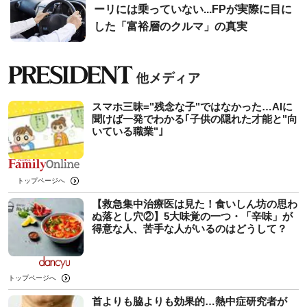
ーリには乗っていない...FPが実際に目に
した「富裕層のクルマ」の真実
スマホ三昧="残念な子"ではなかった…AIに
聞けば一発でわかる｢子供の隠れた才能と"向
いている職業"｣
トップページへ
【救急集中治療医は見た！食いしん坊の思わ
ぬ落とし穴②】5大味覚の一つ・「辛味」が
得意な人、苦手な人がいるのはどうして？
トップページへ
首よりも脇よりも効果的…熱中症研究者が