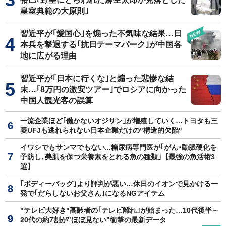
皇室典範の大原則｣
習近平が｢愛国心｣を煽った不気味な結果…日
本兵を撃退する｢抗日テーマパーク｣が中国各
地に広がる理由
習近平が｢日本に行くな｣と煽った悲惨な結
末…｢8万円の激安ツアー｣でロシアに向かった
中国人観光客の誤算
一流企業ほど｢働かないオジサン｣が増殖していく…トヨタも三
菱UFJも逃れられない日本企業だけの"構造的欠陥"
イワシでもサンマでもない...糖尿病専門医が｢がん･動脈硬化を
予防し､美肌を保つ栄養素をとれる魚の種類｣【最強の魚活術3
選】
｢ボディーバッグ｣より評判が悪い…休日のイオンで見かける一
発で｢だらしないお父さん｣になるNGアイテム
"テレビ大好き"高齢者の｢テレビ離れ｣が始まった…10代後半～
20代の約7割が"ほぼ見ない"衝撃の最新データ