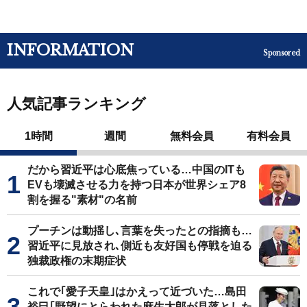
INFORMATION
Sponsored
人気記事ランキング
1時間
週間
無料会員
有料会員
だから習近平は心底焦っている…中国のITも
EVも壊滅させる力を持つ日本が世界シェア8
割を握る"素材"の名前
プーチンは動揺し､言葉を失ったとの指摘も…
習近平に見放され､側近も友好国も停戦を迫る
独裁政権の末期症状
これで｢愛子天皇｣はかえって近づいた…島田
裕巳｢野望にとらわれた麻生太郎が見落とした