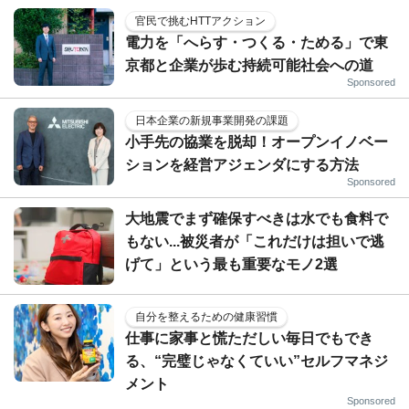
官民で挑むHTTアクション
電力を「へらす・つくる・ためる」で東
京都と企業が歩む持続可能社会への道
Sponsored
日本企業の新規事業開発の課題
小手先の協業を脱却！オープンイノベー
ションを経営アジェンダにする方法
Sponsored
大地震でまず確保すべきは水でも食料で
もない...被災者が「これだけは担いで逃
げて」という最も重要なモノ2選
自分を整えるための健康習慣
仕事に家事と慌ただしい毎日でもでき
る、“完璧じゃなくていい”セルフマネジ
メント
Sponsored