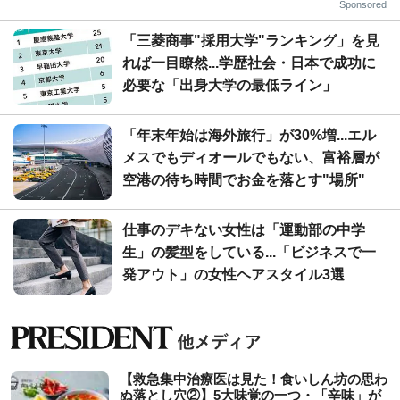
Sponsored
「三菱商事"採用大学"ランキング」を見
れば一目瞭然...学歴社会・日本で成功に
必要な「出身大学の最低ライン」
「年末年始は海外旅行」が30%増...エル
メスでもディオールでもない、富裕層が
空港の待ち時間でお金を落とす"場所"
仕事のデキない女性は「運動部の中学
生」の髪型をしている...「ビジネスで一
発アウト」の女性ヘアスタイル3選
【救急集中治療医は見た！食いしん坊の思わ
ぬ落とし穴②】5大味覚の一つ・「辛味」が