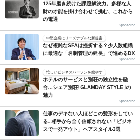
125年磨き続けた課題解決力。多様な人
財の才能を掛け合わせて挑む、これから
の電通
Sponsored
中堅企業にリーズナブルな新提案
なぜ複雑なSFAは挫折する？少人数組織
に最適な「名刺管理の延長」で進めるDX
Sponsored
忙しいビジネスパーソンを癒やす
ホテルのサービスと別荘の独立性を融
合…シェア別荘｢GLAMDAY STYLE｣の
魅力
Sponsored
仕事のデキない人ほどこの髪形をしてい
る...相手から全く信頼されない「ビジネ
スで一発アウト」ヘアスタイル3選