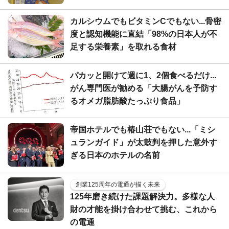
カルシウムでもビタミンCでもない...骨密
度と認知機能に直結「98%の日本人が不
足する栄養素」を取れる食材
パカッと開けて週に1、2個食べるだけ...
がん専門医が勧める「大腸がんを予防す
るオメガ脂肪酸たっぷり食品」
帝国ホテルでも椿山荘でもない...「ミシ
ュランガイド」が太鼓判を押した意外す
ぎる日本のホテルの名前
創業125周年の電通が描く未来
125年磨き続けた課題解決力。多様な人
財の才能を掛け合わせて挑む、これから
の電通