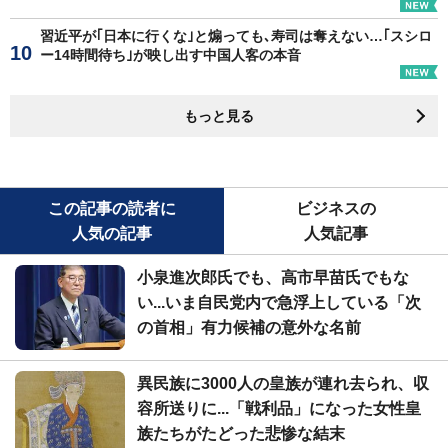
習近平が｢日本に行くな｣と煽っても､寿司は奪えない…｢スシロ
ー14時間待ち｣が映し出す中国人客の本音
もっと見る
この記事の読者に
ビジネスの
人気の記事
人気記事
小泉進次郎氏でも、高市早苗氏でもな
い...いま自民党内で急浮上している「次
の首相」有力候補の意外な名前
異民族に3000人の皇族が連れ去られ、収
容所送りに...「戦利品」になった女性皇
族たちがたどった悲惨な結末