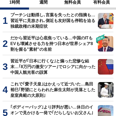
1時間
週間
無料会員
有料会員
プーチンは動揺し､言葉を失ったとの指摘も…
習近平に見放され､側近も友好国も停戦を迫る
独裁政権の末期症状
だから習近平は心底焦っている…中国のITも
EVも壊滅させる力を持つ日本が世界シェア8
割を握る"素材"の名前
習近平が｢日本に行くな｣と煽った悲惨な結
末…｢8万円の激安ツアー｣でロシアに向かった
中国人観光客の誤算
これで｢愛子天皇｣はかえって近づいた…島田
裕巳｢野望にとらわれた麻生太郎が見落とした
皇室典範の大原則｣
｢ボディーバッグ｣より評判が悪い…休日のイ
オンで見かける一発で｢だらしないお父さん｣