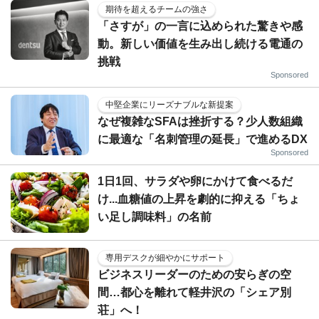
期待を超えるチームの強さ
「さすが」の一言に込められた驚きや感
動。新しい価値を生み出し続ける電通の
挑戦
Sponsored
中堅企業にリーズナブルな新提案
なぜ複雑なSFAは挫折する？少人数組織
に最適な「名刺管理の延長」で進めるDX
Sponsored
1日1回、サラダや卵にかけて食べるだ
け...血糖値の上昇を劇的に抑える「ちょ
い足し調味料」の名前
専用デスクが細やかにサポート
ビジネスリーダーのための安らぎの空
間…都心を離れて軽井沢の「シェア別
荘」へ！