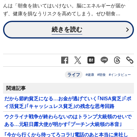
んは「朝食を抜いてはいけない。脳にエネルギーが届か
ず、健康を損なうリスクを高めてしまう。ぜひ朝食…
続きを読む
ライフ
#健康
#朝食
#インタビュー
関連記事
だから節約貧乏になる…お金が逃げていく｢NISA貧乏｣｢ポ
イ活貧乏｣｢キャッシュレス貧乏｣の残念な思考回路
ウクライナ戦争が終わらないのはトランプ大統領のせいで
ある…元駐日露大使が明かす｢プーチン大統領の本音｣
｢今から行くから待ってろコラ!｣電話のあと本当に来社し