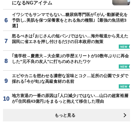
になるNGアイテム
イワシでもサンマでもない...糖尿病専門医が｢がん･動脈硬化を
予防し､美肌を保つ栄養素をとれる魚の種類｣【最強の魚活術3
選】
怒るべきは｢おじさんの短パン｣ではない…海外報道から見えた
国民に省エネを押し付けるだけの日本政府の無策
｢進学校→慶應大→大企業｣の学歴エリートが10数年ぶりに再会
した"元不良の友人"に打ちのめされたワケ
エビやカニを想わせる濃密な旨味とコク…近所の公園でタダで
採れる｢今が旬｣な高級食材の名前
地方衰退の一番の原因は｢人口減少｣ではない…山口の超富裕層
が｢住民税43億円｣をまるっと抱えて移住した理由
もっと見る