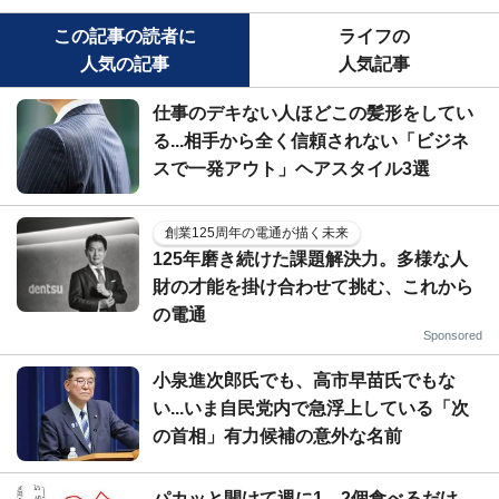
この記事の読者に
ライフの
人気の記事
人気記事
仕事のデキない人ほどこの髪形をしてい
る...相手から全く信頼されない「ビジネ
スで一発アウト」ヘアスタイル3選
創業125周年の電通が描く未来
125年磨き続けた課題解決力。多様な人
財の才能を掛け合わせて挑む、これから
の電通
Sponsored
小泉進次郎氏でも、高市早苗氏でもな
い...いま自民党内で急浮上している「次
の首相」有力候補の意外な名前
パカッと開けて週に1、2個食べるだけ...