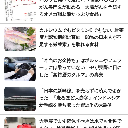
がん専門医が勧める「大腸がんを予防す
るオメガ脂肪酸たっぷり食品」
カルシウムでもビタミンCでもない...骨密
度と認知機能に直結「98%の日本人が不
足する栄養素」を取れる食材
「本当のお金持ち」はポルシェやフェラ
ーリには乗っていない...FPが実際に目に
した「富裕層のクルマ」の真実
「日本の新幹線」を売らずに済んでよか
った...「走るほど大赤字」インドネシア
新幹線を勝ち取った習近平の大誤算
大地震でまず確保すべきは水でも食料で