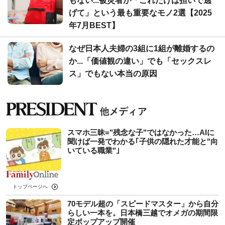
もない...被災者が「これだけは担いで逃
げて」という最も重要なモノ2選【2025
年7月BEST】
なぜ日本人夫婦の3組に1組が離婚するの
か...「価値観の違い」でも「セックスレ
ス」でもない本当の原因
スマホ三昧="残念な子"ではなかった…AIに
聞けば一発でわかる｢子供の隠れた才能と"向
いている職業"｣
トップページへ
70モデル超の「スピードマスター」から自分
らしい一本を。日本橋三越でオメガの期間限
定ポップアップ開催