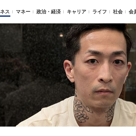
ネス
マネー
政治・経済
キャリア
ライフ
社会
会