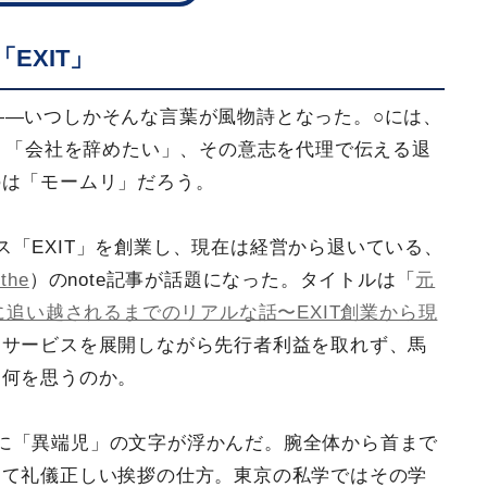
EXIT」
――いつしかそんな言葉が風物詩となった。○には、
る。「会社を辞めたい」、その意志を代理で伝える退
のは「モームリ」だろう。
「EXIT」を創業し、現在は経営から退いている、
ithe
）のnote記事が話題になった。タイトルは「
元
に追い越されるまでのリアルな話〜EXIT創業から現
るサービスを展開しながら先行者利益を取れず、馬
、何を思うのか。
に「異端児」の文字が浮かんだ。腕全体から首まで
めて礼儀正しい挨拶の仕方。東京の私学ではその学