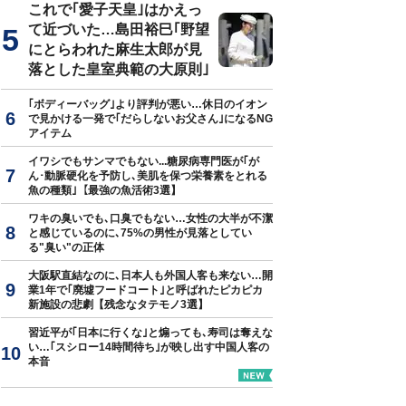
これで｢愛子天皇｣はかえっ
て近づいた…島田裕巳｢野望
にとらわれた麻生太郎が見
落とした皇室典範の大原則｣
｢ボディーバッグ｣より評判が悪い…休日のイオン
で見かける一発で｢だらしないお父さん｣になるNG
アイテム
イワシでもサンマでもない...糖尿病専門医が｢が
ん･動脈硬化を予防し､美肌を保つ栄養素をとれる
魚の種類｣【最強の魚活術3選】
ワキの臭いでも､口臭でもない…女性の大半が不潔
と感じているのに､75%の男性が見落としてい
る"臭い"の正体
大阪駅直結なのに､日本人も外国人客も来ない…開
業1年で｢廃墟フードコート｣と呼ばれたピカピカ
新施設の悲劇【残念なタテモノ3選】
習近平が｢日本に行くな｣と煽っても､寿司は奪えな
い…｢スシロー14時間待ち｣が映し出す中国人客の
本音