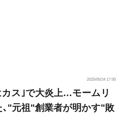
2025/05/24 17:00
はカス｣で大炎上…モームリ
､"元祖"創業者が明かす"敗