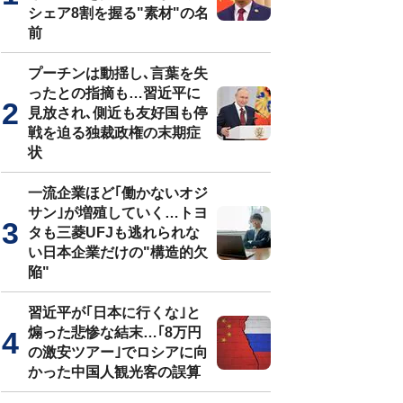
シェア8割を握る"素材"の名
前
プーチンは動揺し､言葉を失
ったとの指摘も…習近平に
見放され､側近も友好国も停
戦を迫る独裁政権の末期症
状
一流企業ほど｢働かないオジ
サン｣が増殖していく…トヨ
タも三菱UFJも逃れられな
い日本企業だけの"構造的欠
陥"
習近平が｢日本に行くな｣と
煽った悲惨な結末…｢8万円
の激安ツアー｣でロシアに向
かった中国人観光客の誤算