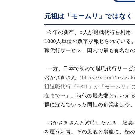
元祖は「モームリ」ではなく「
今年の新卒、○人が退職代行を利用
1000人単位の数字が報じられてい
職代行サービス。国内で最も有名な
一方、日本で初めて退職代行サービス
おかざきさん（
https://x.com/okazak
祖退職代行『EXIT』が『モームリ』
在まで〜
」。時代の最先端ともいえ
群に沈んでいった同社の創業者は今
おかざきさんと対峙したとき、脳裏
を覆う刺青。その風貌と裏腹に、極