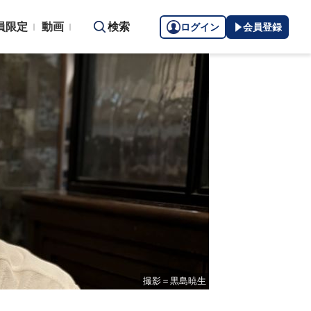
員限定
動画
検索
ログイン
会員登録
撮影＝黒島暁生