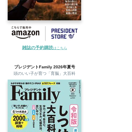
雑誌の予約購読
はこちら
プレジデントFamily 2026年夏号
頭のいい子が育つ「育脳」大百科