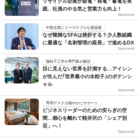
リサイクル企業が節電・発電・蓄電を実
践、社員のやる気と営業力も向上！
Sponsored
中堅企業にリーズナブルな新提案
なぜ複雑なSFAは挫折する？少人数組織
に最適な「名刺管理の延長」で進めるDX
Sponsored
微粒子工学の専門家が解説
目に見えない世界を計測する…アイシン
が生んだ｢世界最小の水粒子｣のポテンシ
ャル
Sponsored
専用デスクが細やかにサポート
ビジネスリーダーのための安らぎの空
間…都心を離れて軽井沢の「シェア別
荘」へ！
Sponsored