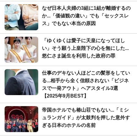
なぜ日本人夫婦の3組に1組が離婚するの
か...「価値観の違い」でも「セックスレ
ス」でもない本当の原因
「ゆくゆくは愛子に天皇になってほし
い」そう願う上皇陛下の心を無にした...
悠仁さま誕生を利用した政府の罪
仕事のデキない人ほどこの髪形をしてい
る...相手から全く信頼されない「ビジネ
スで一発アウト」ヘアスタイル3選
【2025年9月BEST】
帝国ホテルでも椿山荘でもない...「ミシ
ュランガイド」が太鼓判を押した意外す
ぎる日本のホテルの名前