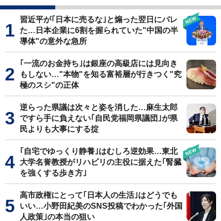
習近平が｢日本に売るな｣と煽った翌日にバレ
た…日本企業に6割を握られていた"中国の半
導体"の意外な急所
｢一流のお金持ち｣は銀座の高級店には見向き
もしない…"本物"を知る富裕層が行きつく"究
極のスシ"の正体
逆らった県議は次々と姿を消した…麻生太郎
ですら手に負えない｢自民党福岡県議団｣が県
民よりも大事にする掟
｢自宅でゆっくり静養｣はむしろ逆効果…東北
大学名誉教授がリハビリの主役に据えた｢腎臓
を強くする歩き方｣
高市政権にとって｢日本人の生活｣はどうでも
いい…小野田紀美のSNS投稿でわかった｢外国
人政策｣の本当の狙い