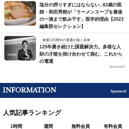
塩分の摂りすぎにはならない...62歳の医
師・和田秀樹が「ラーメンスープを最後
の一滴まで飲み干す」医学的理由【2023
編集部セレクション】
創業125周年の電通が描く未来
125年磨き続けた課題解決力。多様な人
財の才能を掛け合わせて挑む、これから
の電通
Sponsored
INFORMATION
Sponsored
人気記事ランキング
1時間
週間
無料会員
有料会員