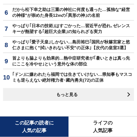
だから松下幸之助は三重の神社に何度も通った…孤独な"経営
の神様"が崇めた身長12mの｢異形の神｣の名前
やっぱり｢日本の技術｣はすごかった…習近平が恐れ､ゼレンス
キーが熱望する｢超巨大企業｣の知られざる実力
やっぱり｢愛子天皇｣しかない…島田裕巳｢国民が秋篠宮家と悠
仁さまに抱く"拭いきれない不安"の正体｣【次代の皇室3選】
首よりも脇よりも効果的…熱中症研究者が｢暑いときは真っ先
にここを冷やせ｣という意外な体の部位
｢ドン｣に嫌われたら福岡では生きていけない…県知事もマスコ
ミも逆らえない絶対権力者･藏内勇夫(72)の正体
もっと見る
この記事の読者に
ライフの
人気の記事
人気記事