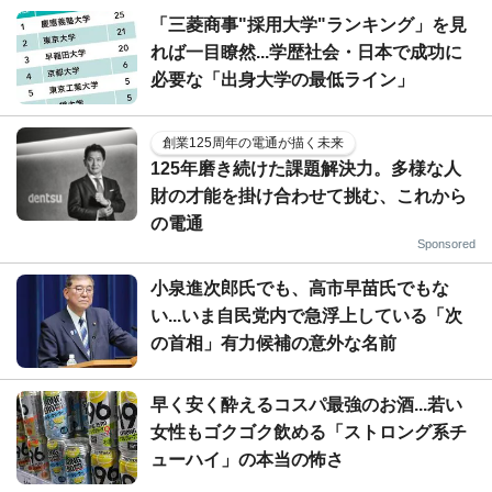
「三菱商事"採用大学"ランキング」を見
れば一目瞭然...学歴社会・日本で成功に
必要な「出身大学の最低ライン」
創業125周年の電通が描く未来
125年磨き続けた課題解決力。多様な人
財の才能を掛け合わせて挑む、これから
の電通
Sponsored
小泉進次郎氏でも、高市早苗氏でもな
い...いま自民党内で急浮上している「次
の首相」有力候補の意外な名前
早く安く酔えるコスパ最強のお酒...若い
女性もゴクゴク飲める「ストロング系チ
ューハイ」の本当の怖さ