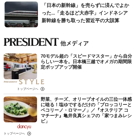
「日本の新幹線」を売らずに済んでよか
った...「走るほど大赤字」インドネシア
新幹線を勝ち取った習近平の大誤算
70モデル超の「スピードマスター」から自分
らしい一本を。日本橋三越でオメガの期間限
定ポップアップ開催
トップページへ
野菜、チーズ、オリーブオイルの三位一体感
に唸る！塩ゆでするだけの「ブロッコリーと
ペコリーノ・ロマーノ」／『オステリア コ
マチーナ』亀井良真シェフの「家つまみレシ
ピ」
トップページへ