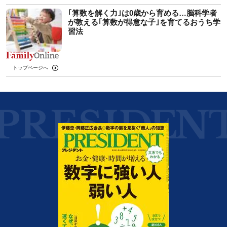
｢算数を解く力｣は0歳から育める…脳科学者
が教える｢算数が得意な子｣を育てるおうち学
習法
トップページへ