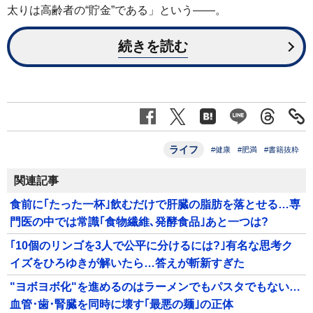
太りは高齢者の“貯金”である」という――。
続きを読む
ライフ
#健康
#肥満
#書籍抜粋
関連記事
食前に｢たった一杯｣飲むだけで肝臓の脂肪を落とせる…専
門医の中では常識｢食物繊維､発酵食品｣あと一つは?
｢10個のリンゴを3人で公平に分けるには?｣有名な思考ク
イズをひろゆきが解いたら…答えが斬新すぎた
"ヨボヨボ化"を進めるのはラーメンでもパスタでもない…
血管･歯･腎臓を同時に壊す｢最悪の麺｣の正体