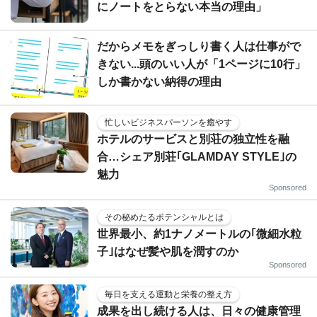
にノートをとらない本当の理由」
だからメモをぎっしり書く人は仕事がで
きない...頭のいい人が「1ページに10行」
しか書かない納得の理由
忙しいビジネスパーソンを癒やす
ホテルのサービスと別荘の独立性を融
合…シェア別荘｢GLAMDAY STYLE｣の
魅力
Sponsored
その秘めたるポテンシャルとは
世界最小、約1ナノメートルの｢微細水粒
子｣はなぜ髪や肌を潤すのか
Sponsored
毎日を支える運動と栄養の整え方
成果を出し続ける人は、日々の健康管理