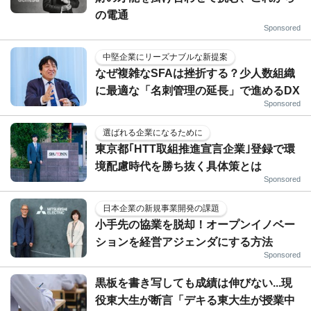
の電通
Sponsored
中堅企業にリーズナブルな新提案
なぜ複雑なSFAは挫折する？少人数組織
に最適な「名刺管理の延長」で進めるDX
Sponsored
選ばれる企業になるために
東京都｢HTT取組推進宣言企業｣登録で環
境配慮時代を勝ち抜く具体策とは
Sponsored
日本企業の新規事業開発の課題
小手先の協業を脱却！オープンイノベー
ションを経営アジェンダにする方法
Sponsored
黒板を書き写しても成績は伸びない...現
役東大生が断言「デキる東大生が授業中