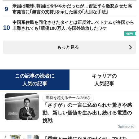
米国は曖昧､韓国は冷ややかだったが…習近平を激怒させた高
市発言に｢無言の支持｣を示した国の｢大胆な手法｣
中国系住民を同化させたタイとは正反対…ベトナムが各国から
非難されても｢華僑100万人｣を国外追放したワケ
もっと見る
この記事の読者に
キャリアの
人気の記事
人気記事
期待を超えるチームの強さ
「さすが」の一言に込められた驚きや感
動。新しい価値を生み出し続ける電通の
挑戦
Sponsored
「秀吉と一緒になるのがイヤ」ではな