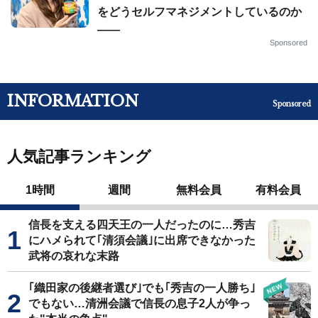
をどうセルフマネジメントしているのか
——
Sponsored
INFORMATION
Sponsored
人気記事ランキング
1時間
週間
無料会員
有料会員
信長を支える四天王の一人だったのに…秀吉
にハメられて｢清須会議｣に出席できなかった
武将の哀れな末路
｢織田家の後継者選び｣でも｢秀吉の一人勝ち｣
でもない…清洲会議で信長の息子2人が争っ