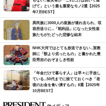
もない...被災者が「これだけは担いで逃
げて」という最も重要なモノ2選【2025
年7月BEST】
異民族に3000人の皇族が連れ去られ、収
容所送りに...「戦利品」になった女性皇
族たちがたどった悲惨な結末
NHK大河ではとても放送できない...宣教
師に「獣より劣ったもの」と書かれた豊
臣秀吉のおぞましき性欲
「年金だけで暮らす人」は早々に手放し
ている...50代までに捨てておくべき「老
後のお金を食い潰すもの」8選【2025年
10月BEST】