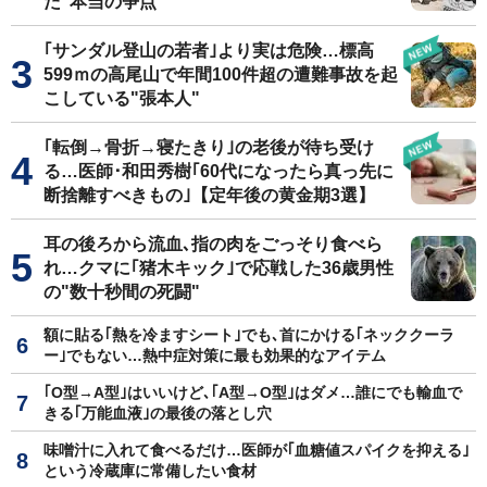
た"本当の争点"
｢サンダル登山の若者｣より実は危険…標高
599ｍの高尾山で年間100件超の遭難事故を起
こしている"張本人"
｢転倒→骨折→寝たきり｣の老後が待ち受け
る…医師･和田秀樹｢60代になったら真っ先に
断捨離すべきもの｣【定年後の黄金期3選】
耳の後ろから流血､指の肉をごっそり食べら
れ…クマに｢猪木キック｣で応戦した36歳男性
の"数十秒間の死闘"
額に貼る｢熱を冷ますシート｣でも､首にかける｢ネッククーラ
ー｣でもない…熱中症対策に最も効果的なアイテム
｢O型→A型｣はいいけど､｢A型→O型｣はダメ…誰にでも輸血で
きる｢万能血液｣の最後の落とし穴
味噌汁に入れて食べるだけ…医師が｢血糖値スパイクを抑える｣
という冷蔵庫に常備したい食材