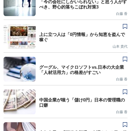
「今の会社にしかいられない」と思う人がす
べき、野心的落ちこぼれ対策3
白藤 香
上に立つ人は「0円情報」から知恵を盗んで
稼ぐ
山本 貴代
グーグル、マイクロソフトvs.日本の大企業
「人材活用力」の格差がすごい
白藤 香
中国企業が嗤う「儲け0円」日本の管理職の
口癖
白藤 香