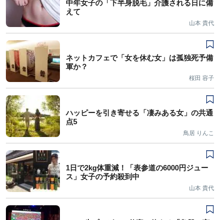
中年女子の「下半身脱毛」介護される日に備
えて
山本 貴代
ネットカフェで「女を休む女」は孤独死予備
軍か？
桜田 容子
ハッピーを引き寄せる「凄みある女」の共通
点5
鳥居 りんこ
1日で2kg体重減！「表参道の6000円ジュー
ス」女子の予約殺到中
山本 貴代