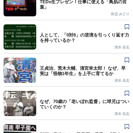
TEDx生プレゼン！仕事に使える「鳥肌の言
葉」
岩辺 みどり
人として、「0対8」の逆境を引っくり返す力
を持っているか？
清水 岳志
王貞治、荒木大輔、清宮幸太郎！ なぜ、早
実は「怪物1年生」を上手に育てるか
清水 岳志
なぜ、70歳の「老いぼれ監督」に球児はつい
ていくのか？
清水 岳志