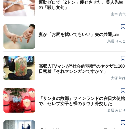
運動ゼロで「2トン」痩せさせた、美人先生
の「殺し文句」
山本 貴代
妻が「お尻を拭いてもいい」夫の共通点5
鳥居 りんこ
高収入TVマンが“社会的弱者”のヤクザに100
日密着「それマシンガンですか？」
大塚 常好
「サンタの故郷」フィンランドの在日大使館
で、セレブ女子と裸のサウナ外交した
岩辺 みどり