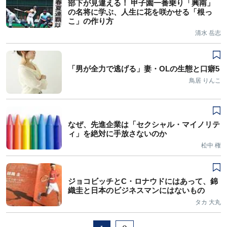
部下が見違える！ 甲子園一番乗り「興南」
の名将に学ぶ、人生に花を咲かせる「根っ
こ」の作り方
清水 岳志
「男が全力で逃げる」妻・OLの生態と口癖5
鳥居 りんこ
なぜ、先進企業は「セクシャル・マイノリテ
ィ」を絶対に手放さないのか
松中 権
ジョコビッチとC・ロナウドにはあって、錦
織圭と日本のビジネスマンにはないもの
タカ 大丸