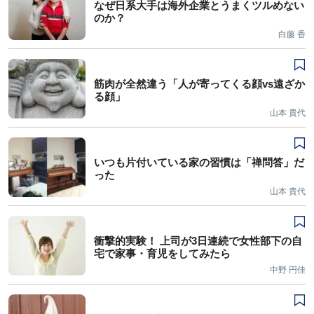
なぜ日系大手は海外企業とうまくツルめない
のか？
白藤 香
筋肉が全然違う「人が寄ってくる顔vs遠ざか
る顔」
山本 貴代
いつも片付いている家の習慣は「禅問答」だ
った
山本 貴代
衝撃的実験！ 上司が3日連続で女性部下の自
宅で家事・育児をしてみたら
中野 円佳