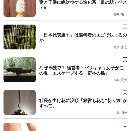
妻と子供に絶対ウケる進化系「道の駅」ベス
ト5
浅井 祐一
「日本代表選手」は選考者のエゴで決まるの
か
清水 岳志
なぜ単独で？ 経営者・バリキャリ女子がこ
の夏、エスケープする「密林の島」
山本 貴代
社長が生け花に没頭「経営も花も“切り方”が
すべて」
堀 朋子