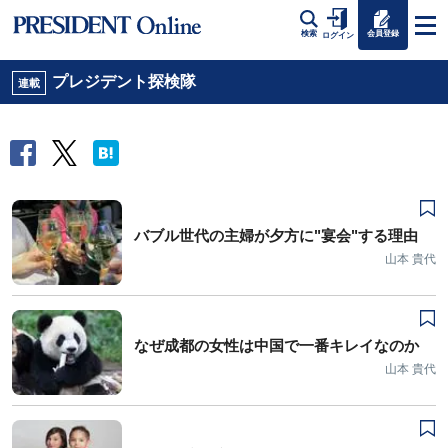
会員登録
検索
ログイン
プレジデント探検隊
連載
バブル世代の主婦が夕方に"宴会"する理由
山本 貴代
なぜ成都の女性は中国で一番キレイなのか
山本 貴代