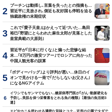
プーチンは動揺し､言葉を失ったとの指摘も…
習近平に見放され､側近も友好国も停戦を迫る
独裁政権の末期症状
これで｢愛子天皇｣はかえって近づいた…島田
裕巳｢野望にとらわれた麻生太郎が見落とした
皇室典範の大原則｣
習近平が｢日本に行くな｣と煽った悲惨な結
末…｢8万円の激安ツアー｣でロシアに向かった
中国人観光客の誤算
｢ボディーバッグ｣より評判が悪い…休日のイ
オンで見かける一発で｢だらしないお父さん｣
になるNGアイテム
イワシでもサンマでもない...糖尿病専門医が｢がん･動脈硬化を
予防し､美肌を保つ栄養素をとれる魚の種類｣【最強の魚活術3
選】
エビやカニを想わせる濃密な旨味とコク…近所の公園でタダで