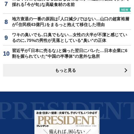
採れる｢今が旬｣な高級食材の名前
地方衰退の一番の原因は｢人口減少｣ではない…山口の超富裕層
が｢住民税43億円｣をまるっと抱えて移住した理由
ワキの臭いでも､口臭でもない…女性の大半が不潔と感じてい
るのに､75%の男性が見落としている"臭い"の正体
習近平が｢日本に売るな｣と煽った翌日にバレた…日本企業に6
割を握られていた"中国の半導体"の意外な急所
もっと見る