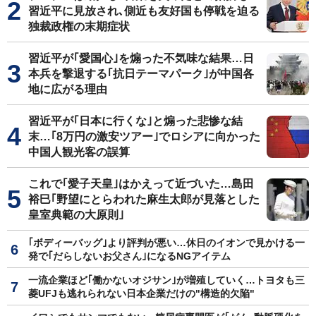
習近平に見放され､側近も友好国も停戦を迫る
独裁政権の末期症状
習近平が｢愛国心｣を煽った不気味な結果…日
本兵を撃退する｢抗日テーマパーク｣が中国各
地に広がる理由
習近平が｢日本に行くな｣と煽った悲惨な結
末…｢8万円の激安ツアー｣でロシアに向かった
中国人観光客の誤算
これで｢愛子天皇｣はかえって近づいた…島田
裕巳｢野望にとらわれた麻生太郎が見落とした
皇室典範の大原則｣
｢ボディーバッグ｣より評判が悪い…休日のイオンで見かける一
発で｢だらしないお父さん｣になるNGアイテム
一流企業ほど｢働かないオジサン｣が増殖していく…トヨタも三
菱UFJも逃れられない日本企業だけの"構造的欠陥"