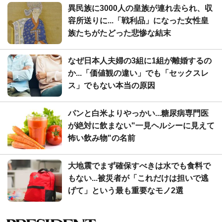
異民族に3000人の皇族が連れ去られ、収
容所送りに...「戦利品」になった女性皇
族たちがたどった悲惨な結末
なぜ日本人夫婦の3組に1組が離婚するの
か...「価値観の違い」でも「セックスレ
ス」でもない本当の原因
パンと白米よりやっかい...糖尿病専門医
が絶対に飲まない"一見ヘルシーに見えて
怖い飲み物"の名前
大地震でまず確保すべきは水でも食料で
もない...被災者が「これだけは担いで逃
げて」という最も重要なモノ2選