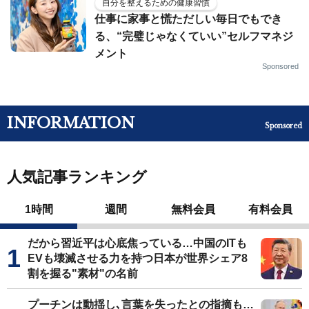
自分を整えるための健康習慣
仕事に家事と慌ただしい毎日でもでき
る、“完璧じゃなくていい”セルフマネジ
メント
Sponsored
INFORMATION
Sponsored
人気記事ランキング
1時間
週間
無料会員
有料会員
だから習近平は心底焦っている…中国のITも
EVも壊滅させる力を持つ日本が世界シェア8
割を握る"素材"の名前
プーチンは動揺し､言葉を失ったとの指摘も…