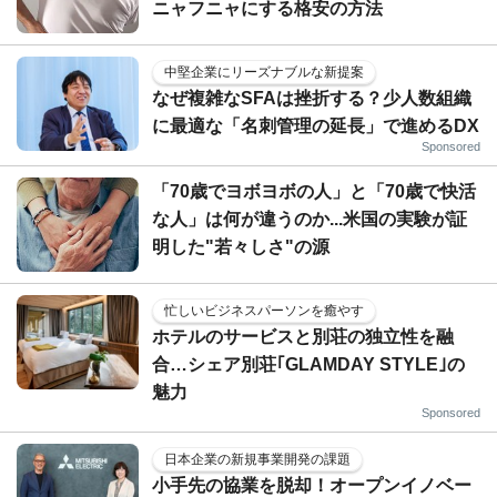
ニャフニャにする格安の方法
中堅企業にリーズナブルな新提案
なぜ複雑なSFAは挫折する？少人数組織
に最適な「名刺管理の延長」で進めるDX
Sponsored
「70歳でヨボヨボの人」と「70歳で快活
な人」は何が違うのか...米国の実験が証
明した"若々しさ"の源
忙しいビジネスパーソンを癒やす
ホテルのサービスと別荘の独立性を融
合…シェア別荘｢GLAMDAY STYLE｣の
魅力
Sponsored
日本企業の新規事業開発の課題
小手先の協業を脱却！オープンイノベー