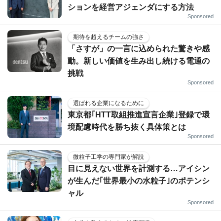
ションを経営アジェンダにする方法
Sponsored
期待を超えるチームの強さ
「さすが」の一言に込められた驚きや感
動。新しい価値を生み出し続ける電通の
挑戦
Sponsored
選ばれる企業になるために
東京都｢HTT取組推進宣言企業｣登録で環
境配慮時代を勝ち抜く具体策とは
Sponsored
微粒子工学の専門家が解説
目に見えない世界を計測する…アイシン
が生んだ｢世界最小の水粒子｣のポテンシ
ャル
Sponsored