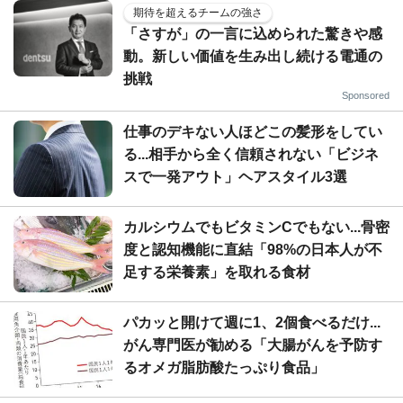
期待を超えるチームの強さ
「さすが」の一言に込められた驚きや感
動。新しい価値を生み出し続ける電通の
挑戦
Sponsored
仕事のデキない人ほどこの髪形をしてい
る...相手から全く信頼されない「ビジネ
スで一発アウト」ヘアスタイル3選
カルシウムでもビタミンCでもない...骨密
度と認知機能に直結「98%の日本人が不
足する栄養素」を取れる食材
パカッと開けて週に1、2個食べるだけ...
がん専門医が勧める「大腸がんを予防す
るオメガ脂肪酸たっぷり食品」