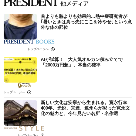
首よりも脇よりも効果的…熱中症研究者が
｢暑いときは真っ先にここを冷やせ｣という意
外な体の部位
トップページへ
AIが試算！ 大人気オルカン積み立てで
「2000万円超」、本当の確率
トップページへ
新しい文化は安寧から生まれる。寛永行幸
400年、光悦、宗達、遠州らが彩った寛永文
化の魅力と、今年見たい名所・名作選
トップページへ