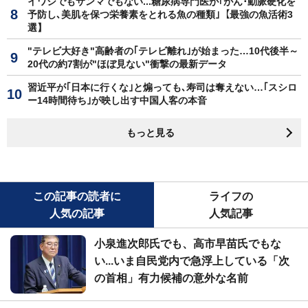
イワシでもサンマでもない...糖尿病専門医が｢がん･動脈硬化を
予防し､美肌を保つ栄養素をとれる魚の種類｣【最強の魚活術3
選】
"テレビ大好き"高齢者の｢テレビ離れ｣が始まった…10代後半～
20代の約7割が"ほぼ見ない"衝撃の最新データ
習近平が｢日本に行くな｣と煽っても､寿司は奪えない…｢スシロ
ー14時間待ち｣が映し出す中国人客の本音
もっと見る
この記事の読者に
ライフの
人気の記事
人気記事
小泉進次郎氏でも、高市早苗氏でもな
い...いま自民党内で急浮上している「次
の首相」有力候補の意外な名前