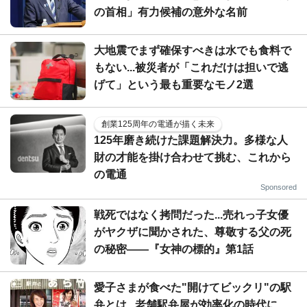
の首相」有力候補の意外な名前
大地震でまず確保すべきは水でも食料で
もない...被災者が「これだけは担いで逃
げて」という最も重要なモノ2選
創業125周年の電通が描く未来
125年磨き続けた課題解決力。多様な人
財の才能を掛け合わせて挑む、これから
の電通
Sponsored
戦死ではなく拷問だった...売れっ子女優
がヤクザに聞かされた、尊敬する父の死
の秘密――『女神の標的』第1話
愛子さまが食べた"開けてビックリ"の駅
弁とは...老舗駅弁屋が効率化の時代に