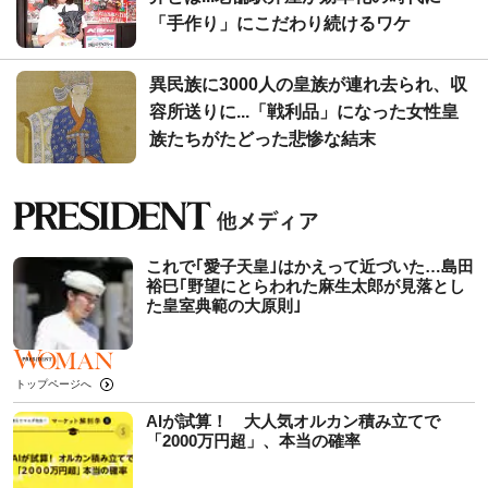
「手作り」にこだわり続けるワケ
異民族に3000人の皇族が連れ去られ、収
容所送りに...「戦利品」になった女性皇
族たちがたどった悲惨な結末
これで｢愛子天皇｣はかえって近づいた…島田
裕巳｢野望にとらわれた麻生太郎が見落とし
た皇室典範の大原則｣
トップページへ
AIが試算！ 大人気オルカン積み立てで
「2000万円超」、本当の確率