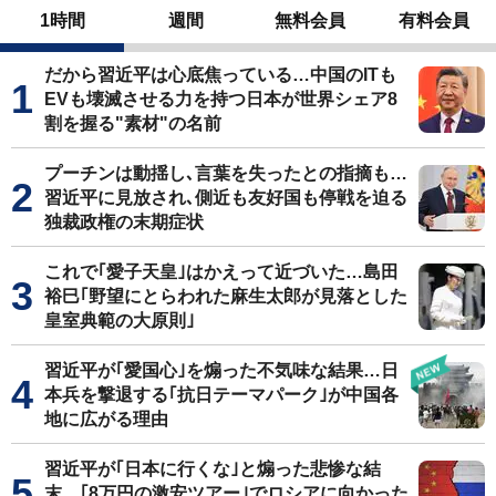
1時間
週間
無料会員
有料会員
だから習近平は心底焦っている…中国のITも
EVも壊滅させる力を持つ日本が世界シェア8
割を握る"素材"の名前
プーチンは動揺し､言葉を失ったとの指摘も…
習近平に見放され､側近も友好国も停戦を迫る
独裁政権の末期症状
これで｢愛子天皇｣はかえって近づいた…島田
裕巳｢野望にとらわれた麻生太郎が見落とした
皇室典範の大原則｣
習近平が｢愛国心｣を煽った不気味な結果…日
本兵を撃退する｢抗日テーマパーク｣が中国各
地に広がる理由
習近平が｢日本に行くな｣と煽った悲惨な結
末…｢8万円の激安ツアー｣でロシアに向かった