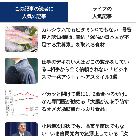
この記事の読者に
ライフの
人気の記事
人気記事
カルシウムでもビタミンCでもない...骨密
度と認知機能に直結「98%の日本人が不
足する栄養素」を取れる食材
仕事のデキない人ほどこの髪形をしてい
る...相手から全く信頼されない「ビジネ
スで一発アウト」ヘアスタイル3選
パカッと開けて週に1、2個食べるだけ...
がん専門医が勧める「大腸がんを予防す
るオメガ脂肪酸たっぷり食品」
小泉進次郎氏でも、高市早苗氏でもな
い...いま自民党内で急浮上している「次