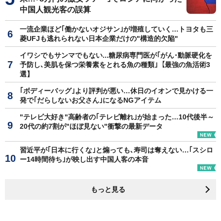
中国人観光客の誤算
一流企業ほど｢働かないオジサン｣が増殖していく…トヨタも三
菱UFJも逃れられない日本企業だけの"構造的欠陥"
イワシでもサンマでもない...糖尿病専門医が｢がん･動脈硬化を
予防し､美肌を保つ栄養素をとれる魚の種類｣【最強の魚活術3
選】
｢ボディーバッグ｣より評判が悪い…休日のイオンで見かける一
発で｢だらしないお父さん｣になるNGアイテム
"テレビ大好き"高齢者の｢テレビ離れ｣が始まった…10代後半～
20代の約7割が"ほぼ見ない"衝撃の最新データ
習近平が｢日本に行くな｣と煽っても､寿司は奪えない…｢スシロ
ー14時間待ち｣が映し出す中国人客の本音
もっと見る