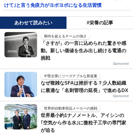
けて｣と言う免疫力がヨボヨボになる生活習慣
あわせて読みたい
#栄養の記事
期待を超えるチームの強さ
「さすが」の一言に込められた驚きや感
動。新しい価値を生み出し続ける電通の
挑戦
Sponsored
中堅企業にリーズナブルな新提案
なぜ複雑なSFAは挫折する？少人数組織
に最適な「名刺管理の延長」で進めるDX
Sponsored
世界的自動車部品メーカーの挑戦
世界最小約1ナノメートル、アイシンの
｢空気から作る水｣に微粒子工学の専門家
が迫る