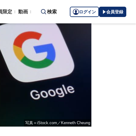
員限定
動画
検索
ログイン
会員登録
写真＝iStock.com／Kenneth Cheung