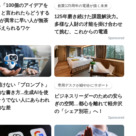
「100個のアイデアを
創業125周年の電通が描く未来
」と言われたらどうする
125年磨き続けた課題解決力。
仕事が異常に早い人が無茶
多様な人財の才能を掛け合わせ
応えられるワケ
て挑む、これからの電通
Sponsored
聞けない「プロンプト」
専用デスクが細やかにサポート
な書き方...生成AIを使
ビジネスリーダーのための安ら
そうでない人にあらわれ
ぎの空間…都心を離れて軽井沢
的な差
の「シェア別荘」へ！
Sponsored