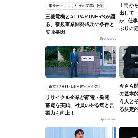
上司から
事業ポートフォリオの変革に挑戦
出して
三菱電機とAT PARTNERSが語
か...
る、新規事業開発成功の条件と
ぶりに
失敗要因
Sponsored
今さら
東京都｢HTT取組推進宣言企業｣
の基本的
リサイクル企業が節電・発電・
う人と
蓄電を実践、社員のやる気と営
る決定
業力も向上！
Sponsored