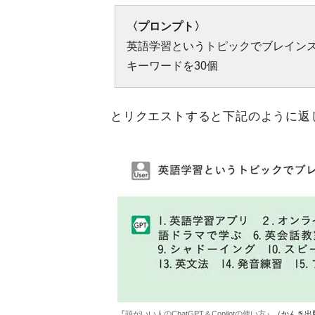
〈プロンプト〉
英語学習というトピックでブレイン
キーワードを30個
とリクエストすると下記のように返
『
頭がいい人のChatGPT＆Copilotの使い方
』（かんき出