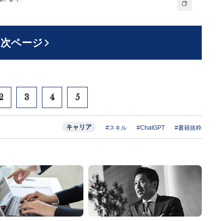
次ページ
2
3
4
5
キャリア
#スキル
#ChatGPT
#書籍抜粋