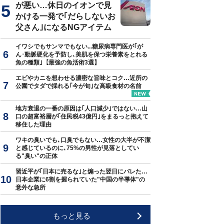
が悪い…休日のイオンで見
かける一発で｢だらしないお
父さん｣になるNGアイテム
イワシでもサンマでもない...糖尿病専門医が｢が
ん･動脈硬化を予防し､美肌を保つ栄養素をとれる
魚の種類｣【最強の魚活術3選】
エビやカニを想わせる濃密な旨味とコク…近所の
公園でタダで採れる｢今が旬｣な高級食材の名前
地方衰退の一番の原因は｢人口減少｣ではない…山
口の超富裕層が｢住民税43億円｣をまるっと抱えて
移住した理由
ワキの臭いでも､口臭でもない…女性の大半が不潔
と感じているのに､75%の男性が見落としてい
る"臭い"の正体
習近平が｢日本に売るな｣と煽った翌日にバレた…
日本企業に6割を握られていた"中国の半導体"の
意外な急所
もっと見る