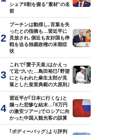
シェア8割を握る"素材"の名
前
プーチンは動揺し､言葉を失
ったとの指摘も…習近平に
見放され､側近も友好国も停
戦を迫る独裁政権の末期症
状
これで｢愛子天皇｣はかえっ
て近づいた…島田裕巳｢野望
にとらわれた麻生太郎が見
落とした皇室典範の大原則｣
習近平が｢日本に行くな｣と
煽った悲惨な結末…｢8万円
の激安ツアー｣でロシアに向
かった中国人観光客の誤算
｢ボディーバッグ｣より評判