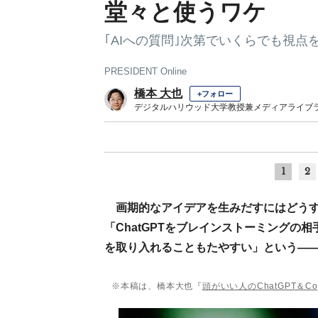
堂々と使うワケ
｢AIへの質問｣次第でいくらでも視点
PRESIDENT Online
橋本 大也
+フォロー
デジタルハリウッド大学教授兼メディアライブ
1
2
画期的なアイデアを生みだすにはどう
「ChatGPTをブレインストーミング
を取り入れることもたやすい」という―
※本稿は、橋本大也『
頭がいい人のChatGPT＆Co