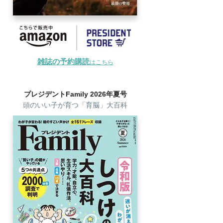
雑誌の予約購読
はこちら
プレジデントFamily 2026年夏号
頭のいい子が育つ「育脳」大百科