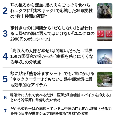
耳の後ろから流血､指の肉をごっそり食べら
れ…クマに｢猪木キック｣で応戦した36歳男性
の"数十秒間の死闘"
襟付きなのに周囲から｢だらしない｣と思われ
る…帰省の際に選んではいけない｢ユニクロの
2990円のポロシャツ｣
｢高収入の人ほど幸せ｣は間違いだった…世界
160カ国研究で分かった｢幸福を感じにくくな
る年収｣の分岐点
額に貼る｢熱を冷ますシート｣でも､首にかける
｢ネッククーラー｣でもない…熱中症対策に最
も効果的なアイテム
味噌汁に入れて食べるだけ…医師が｢血糖値スパイクを抑える｣
という冷蔵庫に常備したい食材
だから習近平は心底焦っている…中国のITもEVも壊滅させる力
を持つ日本が世界シェア8割を握る"素材"の名前