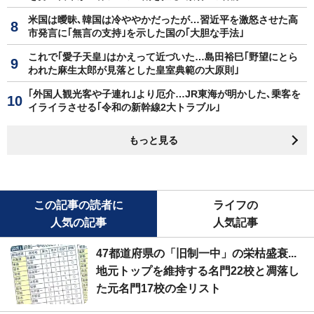
米国は曖昧､韓国は冷ややかだったが…習近平を激怒させた高
市発言に｢無言の支持｣を示した国の｢大胆な手法｣
これで｢愛子天皇｣はかえって近づいた…島田裕巳｢野望にとら
われた麻生太郎が見落とした皇室典範の大原則｣
｢外国人観光客や子連れ｣より厄介…JR東海が明かした､乗客を
イライラさせる｢令和の新幹線2大トラブル｣
もっと見る
この記事の読者に
ライフの
人気の記事
人気記事
47都道府県の「旧制一中」の栄枯盛衰...
地元トップを維持する名門22校と凋落し
た元名門17校の全リスト