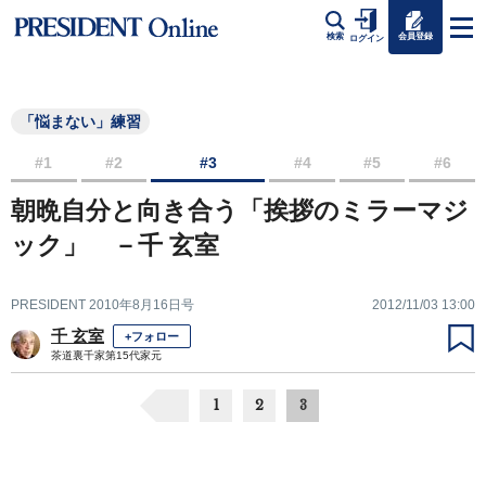
会員登録
検索
ログイン
「悩まない」練習
#1
#2
#3
#4
#5
#6
朝晩自分と向き合う「挨拶のミラーマジ
ック」 －千 玄室
PRESIDENT 2010年8月16日号
2012/11/03 13:00
千 玄室
+フォロー
茶道裏千家第15代家元
1
2
3