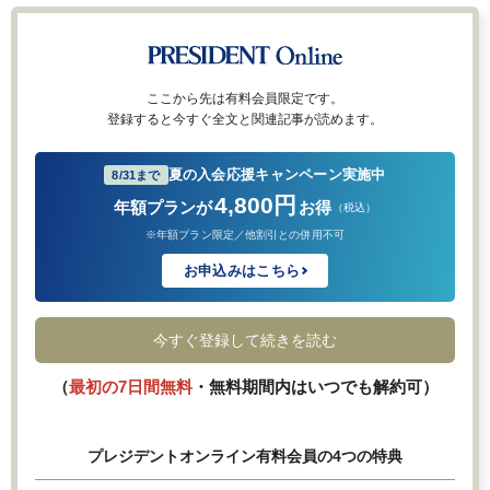
ここから先は有料会員限定です。
登録すると今すぐ全文と関連記事が読めます。
夏の入会応援キャンペーン実施中
8/31まで
4,800円
年額プランが
お得
（税込）
※年額プラン限定／他割引との併用不可
お申込みはこちら
今すぐ登録して続きを読む
（
最初の7日間無料
・無料期間内はいつでも解約可）
プレジデントオンライン有料会員の4つの特典