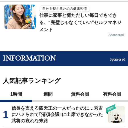
自分を整えるための健康習慣
仕事に家事と慌ただしい毎日でもでき
る、“完璧じゃなくていい”セルフマネジ
メント
Sponsored
INFORMATION
Sponsored
人気記事ランキング
1時間
週間
無料会員
有料会員
信長を支える四天王の一人だったのに…秀吉
にハメられて｢清須会議｣に出席できなかった
武将の哀れな末路