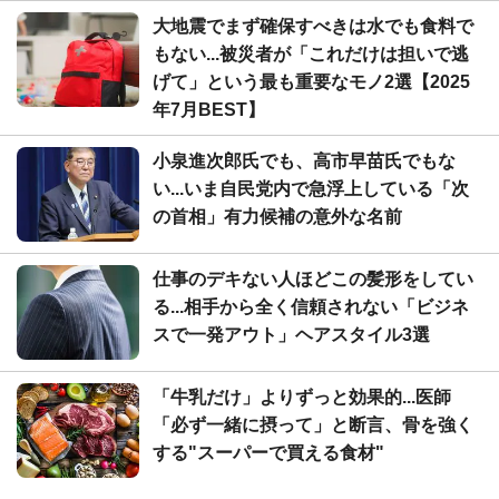
大地震でまず確保すべきは水でも食料で
もない...被災者が「これだけは担いで逃
げて」という最も重要なモノ2選【2025
年7月BEST】
小泉進次郎氏でも、高市早苗氏でもな
い...いま自民党内で急浮上している「次
の首相」有力候補の意外な名前
仕事のデキない人ほどこの髪形をしてい
る...相手から全く信頼されない「ビジネ
スで一発アウト」ヘアスタイル3選
「牛乳だけ」よりずっと効果的...医師
「必ず一緒に摂って」と断言、骨を強く
する"スーパーで買える食材"