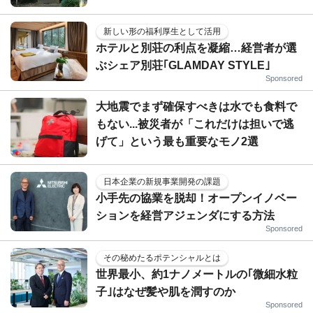
新しい形の福利厚生として活用
ホテルと別荘の利点を凝縮…経営者が選
ぶシェア別荘｢GLAMDAY STYLE｣
Sponsored
大地震でまず確保すべきは水でも食料で
もない...被災者が「これだけは担いで逃
げて」という最も重要なモノ2選
日本企業の新規事業開発の課題
小手先の協業を脱却！オープンイノベー
ションを経営アジェンダにする方法
Sponsored
その秘めたるポテンシャルとは
世界最小、約1ナノメートルの｢微細水粒
子｣はなぜ髪や肌を潤すのか
Sponsored