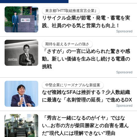
東京都｢HTT取組推進宣言企業｣
リサイクル企業が節電・発電・蓄電を実
践、社員のやる気と営業力も向上！
Sponsored
期待を超えるチームの強さ
「さすが」の一言に込められた驚きや感
動。新しい価値を生み出し続ける電通の
挑戦
Sponsored
中堅企業にリーズナブルな新提案
なぜ複雑なSFAは挫折する？少人数組織
に最適な「名刺管理の延長」で進めるDX
Sponsored
「秀吉と一緒になるのがイヤ」ではな
い...お市の方が柴田勝家との自害を選ん
だ"現代人には理解できない"理由