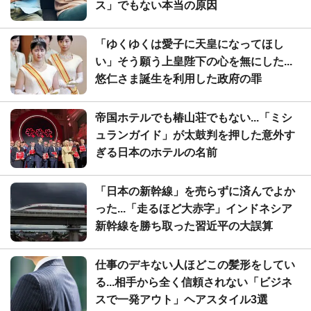
ス」でもない本当の原因
「ゆくゆくは愛子に天皇になってほし
い」そう願う上皇陛下の心を無にした...
悠仁さま誕生を利用した政府の罪
帝国ホテルでも椿山荘でもない...「ミシ
ュランガイド」が太鼓判を押した意外す
ぎる日本のホテルの名前
「日本の新幹線」を売らずに済んでよか
った...「走るほど大赤字」インドネシア
新幹線を勝ち取った習近平の大誤算
仕事のデキない人ほどこの髪形をしてい
る...相手から全く信頼されない「ビジネ
スで一発アウト」ヘアスタイル3選