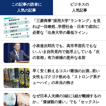
この記事の読者に
ビジネスの
人気の記事
人気記事
「三菱商事"採用大学"ランキング」を見
れば一目瞭然...学歴社会・日本で成功に
必要な「出身大学の最低ライン」
小泉進次郎氏でも、高市早苗氏でもな
い...いま自民党内で急浮上している「次
の首相」有力候補の意外な名前
早く安く酔えるコスパ最強のお酒...若い
女性もゴクゴク飲める「ストロング系チ
ューハイ」の本当の怖さ
なぜ日本人夫婦の3組に1組が離婚するの
か...「価値観の違い」でも「セックスレ