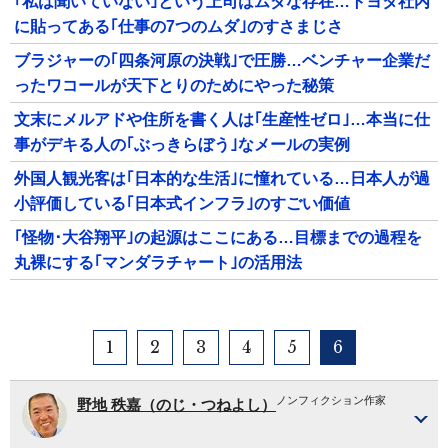
｢私は聞いていない｣という上司はムダな存在…トヨタ社内
に貼ってある｢仕事の7つのムダ｣のすさまじさ
ブラジャーの｢四条河原の決戦｣で圧勝…ベンチャー企業だ
ったワコールが天下とりのためにやった秘策
文末にメルアドや住所を書く人は｢生産性ゼロ｣…本当に仕
事がデキる人の｢ぶっきらぼう｣なメールの実例
外国人観光客は｢日本的な生活｣に憧れている…日本人が過
小評価している｢日本式インフラ｣のすごい価値
｢怪物･大谷翔平｣の起源はここにある…目標までの過程を
丸裸にする｢マンダラチャート｣の活用法
1
2
3
4
5
6
ノンフィクション作家
野地 秩嘉（のじ・つねよし）