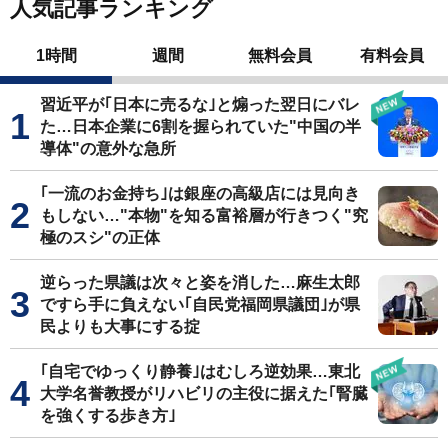
人気記事ランキング
1時間
週間
無料会員
有料会員
習近平が｢日本に売るな｣と煽った翌日にバレ
た…日本企業に6割を握られていた"中国の半
導体"の意外な急所
｢一流のお金持ち｣は銀座の高級店には見向き
もしない…"本物"を知る富裕層が行きつく"究
極のスシ"の正体
逆らった県議は次々と姿を消した…麻生太郎
ですら手に負えない｢自民党福岡県議団｣が県
民よりも大事にする掟
｢自宅でゆっくり静養｣はむしろ逆効果…東北
大学名誉教授がリハビリの主役に据えた｢腎臓
を強くする歩き方｣