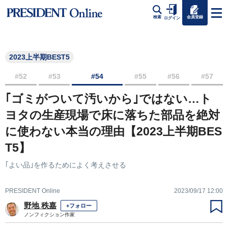
会員登録
検索
ログイン
2023上半期BEST5
#52
#53
#54
#55
#56
#57
｢ゴミがついて汚いから｣ではない…ト
ヨタの生産現場で床に落ちた部品を絶対
に使わない本当の理由【2023上半期BES
T5】
｢よい品｣を作るためによく考えさせる
PRESIDENT Online
2023/09/17 12:00
野地 秩嘉
+フォロー
ノンフィクション作家