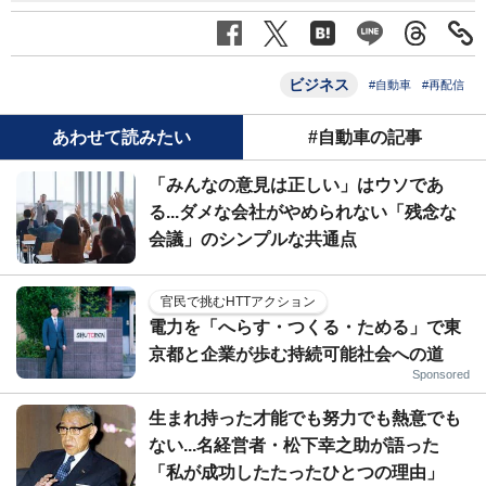
ビジネス
#自動車
#再配信
あわせて読みたい
#自動車の記事
「みんなの意見は正しい」はウソであ
る...ダメな会社がやめられない「残念な
会議」のシンプルな共通点
官民で挑むHTTアクション
電力を「へらす・つくる・ためる」で東
京都と企業が歩む持続可能社会への道
Sponsored
生まれ持った才能でも努力でも熱意でも
ない...名経営者・松下幸之助が語った
「私が成功したたったひとつの理由」