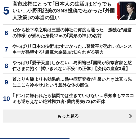
高市政権にとって｢日本人の生活｣はどうでも
いい…小野田紀美のSNS投稿でわかった｢外国
人政策｣の本当の狙い
だから松下幸之助は三重の神社に何度も通った…孤独な"経営
の神様"が崇めた身長12mの｢異形の神｣の名前
やっぱり｢日本の技術｣はすごかった…習近平が恐れ､ゼレンス
キーが熱望する｢超巨大企業｣の知られざる実力
やっぱり｢愛子天皇｣しかない…島田裕巳｢国民が秋篠宮家と悠
仁さまに抱く"拭いきれない不安"の正体｣【次代の皇室3選】
首よりも脇よりも効果的…熱中症研究者が｢暑いときは真っ先
にここを冷やせ｣という意外な体の部位
｢ドン｣に嫌われたら福岡では生きていけない…県知事もマスコ
ミも逆らえない絶対権力者･藏内勇夫(72)の正体
もっと見る