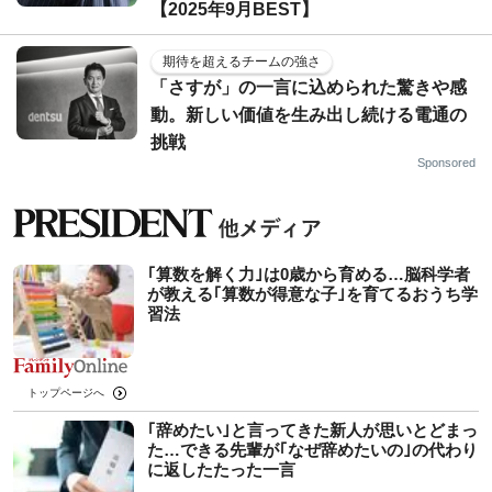
【2025年9月BEST】
期待を超えるチームの強さ
「さすが」の一言に込められた驚きや感
動。新しい価値を生み出し続ける電通の
挑戦
Sponsored
｢算数を解く力｣は0歳から育める…脳科学者
が教える｢算数が得意な子｣を育てるおうち学
習法
トップページへ
｢辞めたい｣と言ってきた新人が思いとどまっ
た…できる先輩が｢なぜ辞めたいの｣の代わり
に返したたった一言