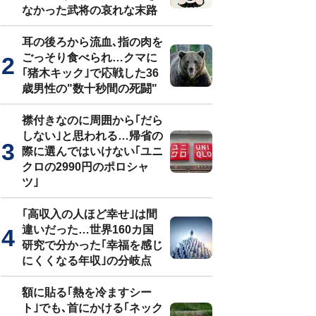
なかった武将の哀れな末路
耳の後ろから流血､指の肉を
ごっそり食べられ…クマに
｢猪木キック｣で応戦した36
歳男性の"数十秒間の死闘"
襟付きなのに周囲から｢だら
しない｣と思われる…帰省の
際に選んではいけない｢ユニ
クロの2990円のポロシャ
ツ｣
｢高収入の人ほど幸せ｣は間
違いだった…世界160カ国
研究で分かった｢幸福を感じ
にくくなる年収｣の分岐点
額に貼る｢熱を冷ますシー
ト｣でも､首にかける｢ネック