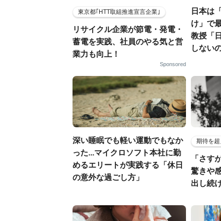
日本は
東京都｢HTT取組推進宣言企業｣
け」で最
リサイクル企業が節電・発電・
教授「
蓄電を実践、社員のやる気と営
しない
業力も向上！
Sponsored
深い睡眠でも軽い運動でもなか
期待を超
った...マイクロソフト本社に勤
「さす
めるエリートが実践する「休日
驚きや
の意外な過ごし方」
出し続