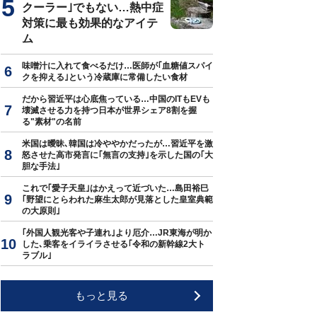
クーラー｣でもない…熱中症
対策に最も効果的なアイテ
ム
味噌汁に入れて食べるだけ…医師が｢血糖値スパイ
クを抑える｣という冷蔵庫に常備したい食材
だから習近平は心底焦っている…中国のITもEVも
壊滅させる力を持つ日本が世界シェア8割を握
る"素材"の名前
米国は曖昧､韓国は冷ややかだったが…習近平を激
怒させた高市発言に｢無言の支持｣を示した国の｢大
胆な手法｣
これで｢愛子天皇｣はかえって近づいた…島田裕巳
｢野望にとらわれた麻生太郎が見落とした皇室典範
の大原則｣
｢外国人観光客や子連れ｣より厄介…JR東海が明か
した､乗客をイライラさせる｢令和の新幹線2大ト
ラブル｣
もっと見る