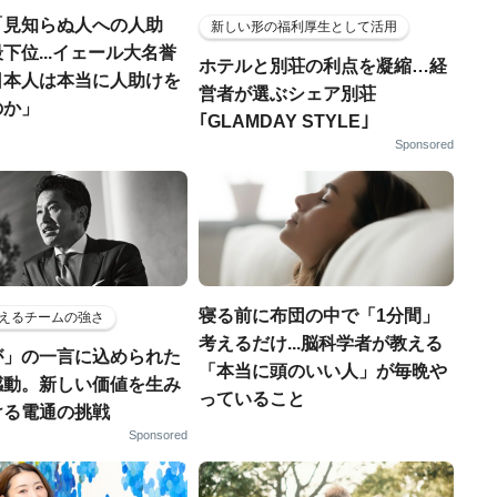
「見知らぬ人への人助
新しい形の福利厚生として活用
下位...イェール大名誉
ホテルと別荘の利点を凝縮…経
日本人は本当に人助けを
営者が選ぶシェア別荘
のか」
｢GLAMDAY STYLE｣
Sponsored
寝る前に布団の中で「1分間」
えるチームの強さ
考えるだけ...脳科学者が教える
が」の一言に込められた
「本当に頭のいい人」が毎晩や
感動。新しい価値を生み
っていること
ける電通の挑戦
Sponsored