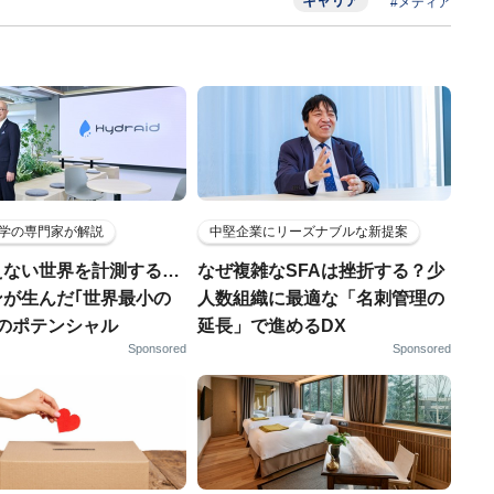
キャリア
#メディア
学の専門家が解説
中堅企業にリーズナブルな新提案
えない世界を計測する…
なぜ複雑なSFAは挫折する？少
ンが生んだ｢世界最小の
人数組織に最適な「名刺管理の
｣のポテンシャル
延長」で進めるDX
Sponsored
Sponsored