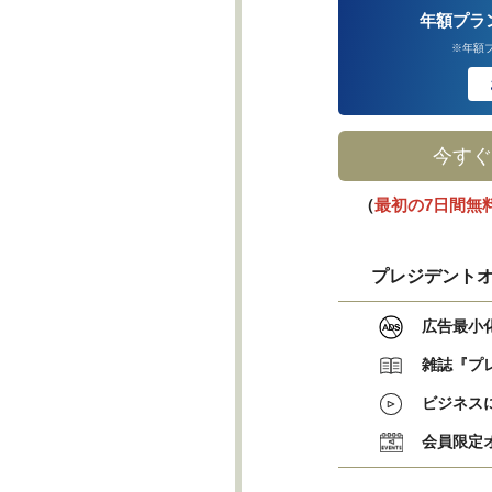
年額プラ
※年額
今すぐ
（
最初の7日間無
プレジデントオ
広告最小
雑誌『プ
ビジネス
会員限定