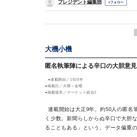
プレジデント編集部
+フォロー
大機小機
匿名執筆陣による辛口の大胆意見
●連載開始／1920年
●掲載日／火曜～金曜
●掲載場所／マーケット総合2
連載開始は大正9年。約50人の匿
く少数。新聞らしからぬ辛口で大胆
ることもある」という。データ偏重