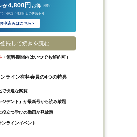
4,800円
ンが
お得
（税込）
プラン限定／他割引との併用不可
お申込みはこちら
登録して続きを読む
料
・無料期間内はいつでも解約可）
ンライン有料会員の4つの特典
化で快適な閲覧
レジデント』が最新号から読み放題
に役立つ学びの動画が見放題
オンラインイベント