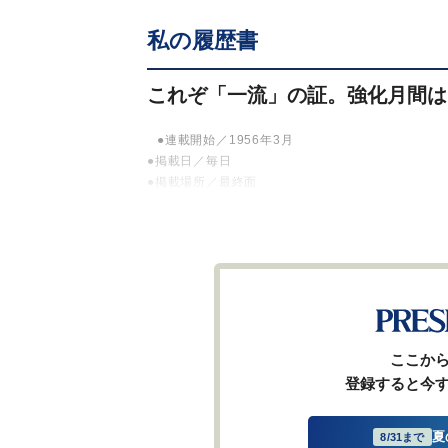
私の履歴書
これぞ「一流」の証。強化月間は
●連載開始／1956年3月
●掲載日／毎日
●掲載場所／最終面
ここか
登録すると今
夏
8/31まで