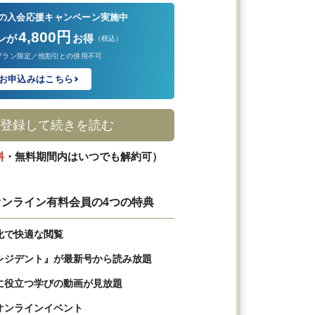
の入会応援キャンペーン実施中
4,800円
ンが
お得
（税込）
プラン限定／他割引との併用不可
お申込みはこちら
登録して続きを読む
料
・無料期間内はいつでも解約可）
ンライン有料会員の4つの特典
化で快適な閲覧
レジデント』が最新号から読み放題
に役立つ学びの動画が見放題
オンラインイベント