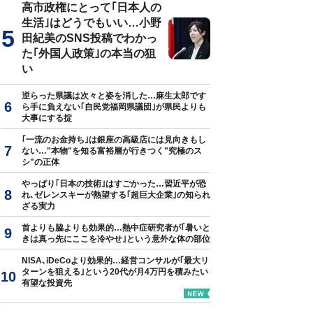
高市政権にとって｢日本人の
生活｣はどうでもいい…小野
田紀美のSNS投稿でわかっ
た｢外国人政策｣の本当の狙
い
逆らった県議は次々と姿を消した…麻生太郎です
ら手に負えない｢自民党福岡県議団｣が県民よりも
大事にする掟
｢一流のお金持ち｣は銀座の高級店には見向きもし
ない…"本物"を知る富裕層が行きつく"究極のス
シ"の正体
やっぱり｢日本の技術｣はすごかった…習近平が恐
れ､ゼレンスキーが熱望する｢超巨大企業｣の知られ
ざる実力
首よりも脇よりも効果的…熱中症研究者が｢暑いと
きは真っ先にここを冷やせ｣という意外な体の部位
NISA､iDeCoより効果的…経営コンサルが｢最大リ
ターンを狙える｣という20代が月4万円を積みたい
有望な投資先