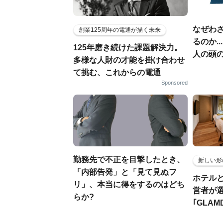
なぜわ
創業125周年の電通が描く未来
るのか.
125年磨き続けた課題解決力。
人の頭
多様な人財の才能を掛け合わせ
て挑む、これからの電通
Sponsored
勤務先で不正を目撃したとき、
新しい形
「内部告発」と「見て見ぬフ
ホテル
リ」、本当に得をするのはどち
営者が
らか?
｢GLAM