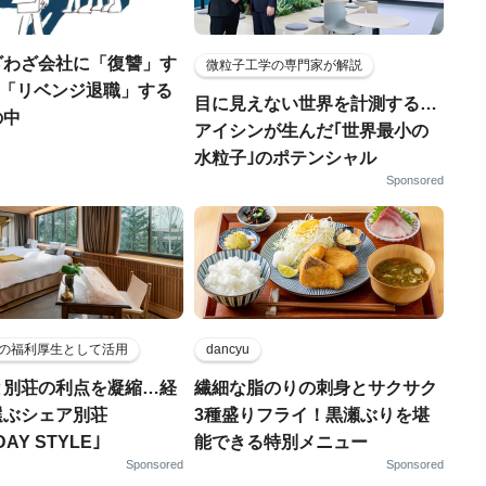
ざわざ会社に「復讐」す
微粒子工学の専門家が解説
..「リベンジ退職」する
目に見えない世界を計測する…
の中
アイシンが生んだ｢世界最小の
水粒子｣のポテンシャル
Sponsored
の福利厚生として活用
dancyu
と別荘の利点を凝縮…経
繊細な脂のりの刺身とサクサク
選ぶシェア別荘
3種盛りフライ！黒瀬ぶりを堪
DAY STYLE｣
能できる特別メニュー
Sponsored
Sponsored