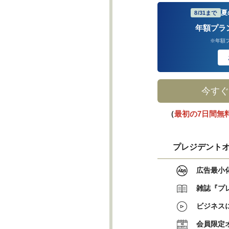
夏
8/31まで
年額プラ
※年額
今すぐ
（
最初の7日間無
プレジデントオ
広告最小
雑誌『プ
ビジネス
会員限定