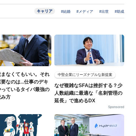
キャリア
#結婚
#メディア
#出世
#助成
読まなくてもいい。それ
中堅企業にリーズナブルな新提案
要なのは...仕事のデキ
なぜ複雑なSFAは挫折する？少
やっているタイパ最強の
人数組織に最適な「名刺管理の
読み方
延長」で進めるDX
Sponsored