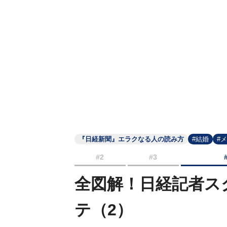
『日経新聞』エラクなる人の読み方
#結婚
#
#2
#3
全図解！日経記者ス
テ（2）