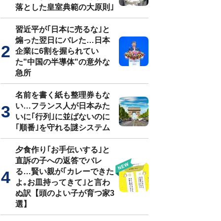
落とした皇室典範の大原則｣
習近平が｢日本に売るな｣と
煽った翌日にバレた…日本
企業に6割を握られてい
た"中国の半導体"の意外な
急所
名前を書く紙も整理券もな
い…フランス人が日本みた
いに｢行列｣に並ばないのに
｢順番｣を守れる謎システム
夕食作り｢お手伝いする｣と
直訴の子への返答でバレ
る…賢い親が｢カレーできた
よ｡お皿持ってきて｣と言わ
ぬ訳【頭のよい子が育つ家3
選】